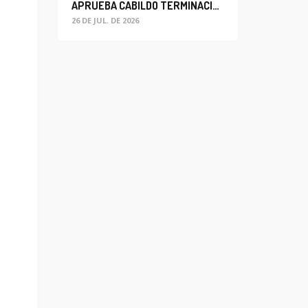
APRUEBA CABILDO TERMINACIÓN ANTICIPADA DEL CONTRATO PARA EL PROYECTO DE MODERNIZACIÓN DEL SISTEMA DE ALUMBRADO
26 DE JUL. DE 2026