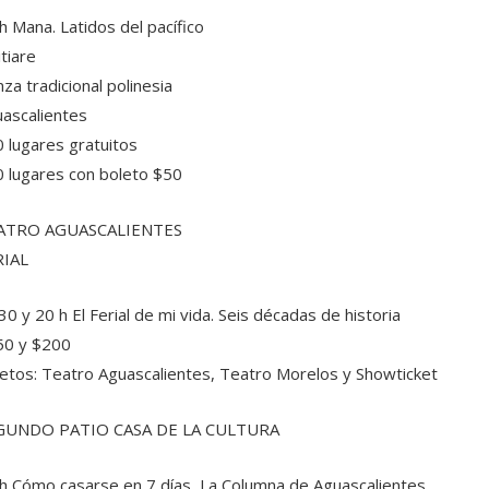
h Mana. Latidos del pacífico
tiare
za tradicional polinesia
ascalientes
 lugares gratuitos
 lugares con boleto $50
ATRO AGUASCALIENTES
RIAL
30 y 20 h El Ferial de mi vida. Seis décadas de historia
50 y $200
etos: Teatro Aguascalientes, Teatro Morelos y Showticket
GUNDO PATIO CASA DE LA CULTURA
h Cómo casarse en 7 días, La Columna de Aguascalientes