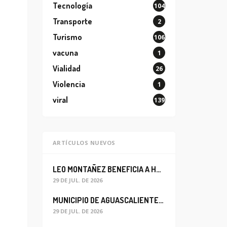
Tecnología
104
Transporte
2
Turismo
106
vacuna
1
Vialidad
26
Violencia
1
viral
139
ARTÍCULOS NUEVOS
LEO MONTAÑEZ BENEFICIA A HABITANTES DEL BARRIO DE LA SALUD CON MEJORA DEL ALCANTARILLADO SANITARIO
29 DE JUL. DE 2026
MUNICIPIO DE AGUASCALIENTES REABRE CIRCULACIÓN VEHICULAR EN LA CALLE JOSEFA ORTIZ DE DOMÍNGUEZ
29 DE JUL. DE 2026