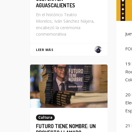
AGUASCALIENTES
En el histórico Teatro
Morelos, Iván Sánchez Nájera,
encabezó la ceremonia
Jue
conmemorativa
FO
LEER MÁS
19 
Roc
Co
20 
Ele
Es
Cultura
21 
FUTURO TIENE NOMBRE: UN