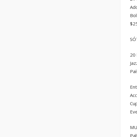
Ado
Bol
$2
SÓ
20 
Jaz
Paí
Ent
Acc
Cup
Eve
MU
Pab