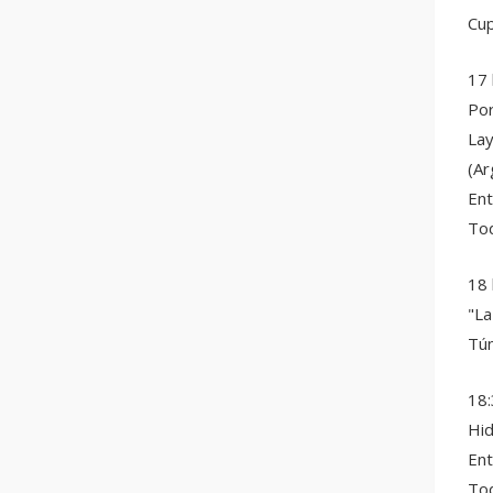
Cup
17 
Por
Lay
(Ar
Ent
Tod
18 
"La
Tún
18:
Hid
Ent
Tod