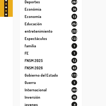
Deportes
282
Económia
36
Economía
13
Educación
252
entretenimiento
232
Espectáculos
122
familia
1
FE
1
FNSM 2025
12
FNSM 2026
82
Gobierno del Estado
172
Guerra
1
Internacional
303
Inversión
48
jovenes
4