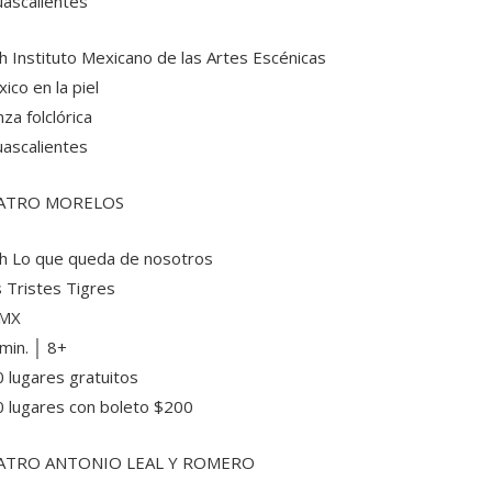
ascalientes
h Instituto Mexicano de las Artes Escénicas
ico en la piel
za folclórica
ascalientes
ATRO MORELOS
h Lo que queda de nosotros
 Tristes Tigres
MX
min. │ 8+
 lugares gratuitos
 lugares con boleto $200
ATRO ANTONIO LEAL Y ROMERO