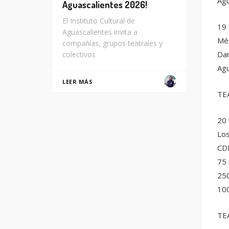
Agu
Aguascalientes 2026!
El Instituto Cultural de
19 
Aguascalientes invita a
Méx
compañías, grupos teatrales y
Dan
colectivos
Agu
LEER MÁS
TE
20 
Los
CD
75 
250
100
TE