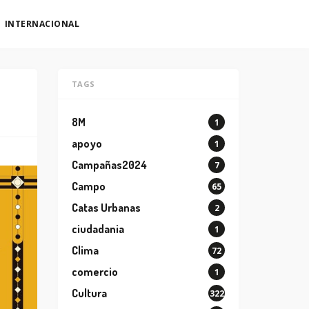
INTERNACIONAL
TAGS
8M
1
apoyo
1
Campañas2024
7
Campo
65
Catas Urbanas
2
ciudadania
1
Clima
72
comercio
1
Cultura
322