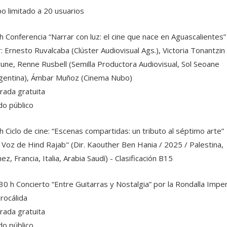
o limitado a 20 usuarios
h Conferencia “Narrar con luz: el cine que nace en Aguascalientes”
: Ernesto Ruvalcaba (Clúster Audiovisual Ags.), Victoria Tonantzin
une, Renne Rusbell (Semilla Productora Audiovisual, Sol Seoane
gentina), Ámbar Muñoz (Cinema Nubo)
rada gratuita
o público
h Ciclo de cine: “Escenas compartidas: un tributo al séptimo arte”
 Voz de Hind Rajab" (Dir. Kaouther Ben Hania / 2025 / Palestina,
ez, Francia, Italia, Arabia Saudí) - Clasificación B15
30 h Concierto “Entre Guitarras y Nostalgia” por la Rondalla Imper
rocálida
rada gratuita
o público