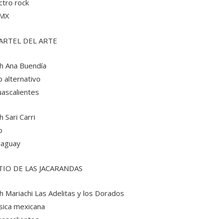
ctro rock
MX
ARTEL DEL ARTE
h Ana Buendía
 alternativo
ascalientes
h Sari Carri
p
raguay
TIO DE LAS JACARANDAS
h Mariachi Las Adelitas y los Dorados
ica mexicana