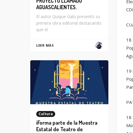
PROYECTO LLAMADO
Ele
AGUASCALIENTES.
CD
El autor Quique Galo presentó su
primera obra editorial destacando
CU
que el
18 
LEER MÁS
Pop
Agu
19 
Po
Pa
PA
Cultura
18 
¡Forma parte de la Muestra
Mús
Estatal de Teatro de