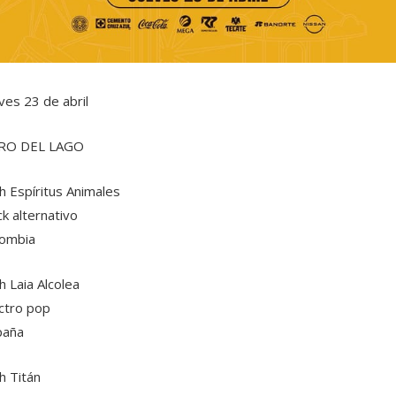
ves 23 de abril
RO DEL LAGO
h Espíritus Animales
k alternativo
lombia
h Laia Alcolea
ctro pop
paña
h Titán