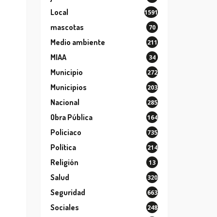
Local
1591
mascotas
70
Medio ambiente
211
MIAA
34
Municipio
272
Municipios
203
Nacional
285
Obra Pública
164
Policiaco
735
Política
214
Religión
13
Salud
320
Seguridad
663
Sociales
248