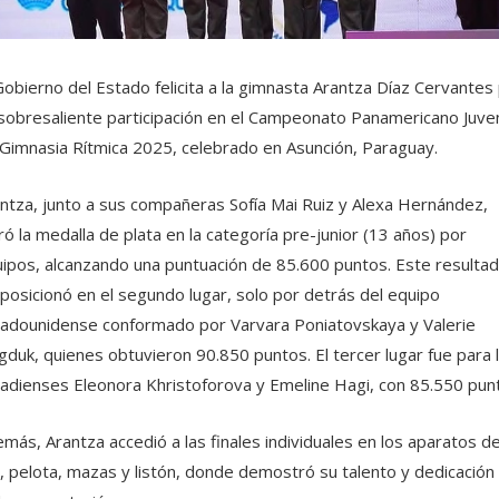
Gobierno del Estado felicita a la gimnasta Arantza Díaz Cervantes
sobresaliente participación en el Campeonato Panamericano Juven
Gimnasia Rítmica 2025, celebrado en Asunción, Paraguay.
ntza, junto a sus compañeras Sofía Mai Ruiz y Alexa Hernández,
ró la medalla de plata en la categoría pre-junior (13 años) por
ipos, alcanzando una puntuación de 85.600 puntos. Este resulta
 posicionó en el segundo lugar, solo por detrás del equipo
adounidense conformado por Varvara Poniatovskaya y Valerie
duk, quienes obtuvieron 90.850 puntos. El tercer lugar fue para 
adienses Eleonora Khristoforova y Emeline Hagi, con 85.550 pun
más, Arantza accedió a las finales individuales en los aparatos d
, pelota, mazas y listón, donde demostró su talento y dedicación