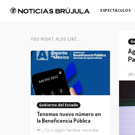
ESPECTÁCULOS
YOU MIGHT ALSO LIKE...
Go
Ag
Pa
25 
Gobierno del Estado
Tenemos nuevo número en
la Beneficencia Pública
📢 ¿Tú o algún familiar necesita