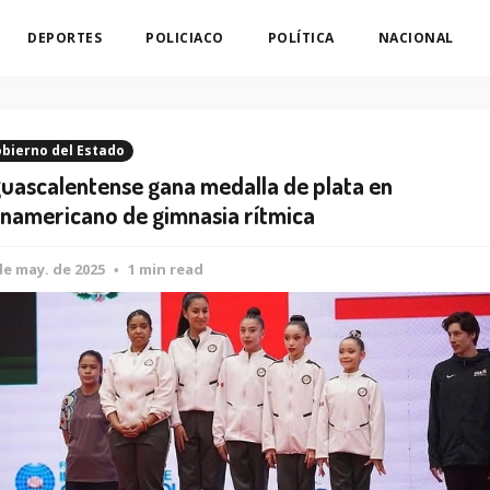
DEPORTES
POLICIACO
POLÍTICA
NACIONAL
bierno del Estado
uascalentense gana medalla de plata en
namericano de gimnasia rítmica
de may. de 2025
1 min read