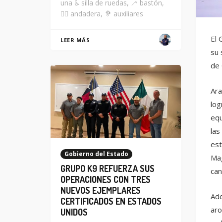
una ♿ silla de ruedas, 🦯 bastón,
🚶‍♂️ andadera, 🦻 auxiliares
El 
LEER MÁS
su 
de 
Ara
log
equ
las
est
Gobierno del Estado
Mag
GRUPO K9 REFUERZA SUS
can
OPERACIONES CON TRES
NUEVOS EJEMPLARES
Ade
CERTIFICADOS EN ESTADOS
aro
UNIDOS