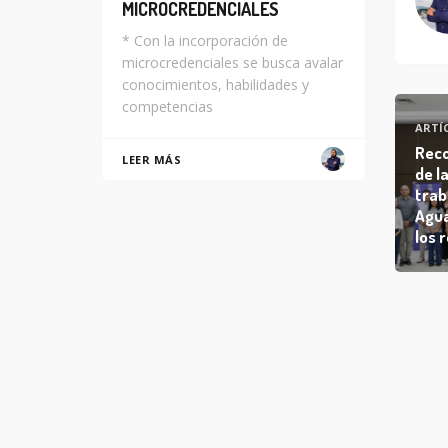
MICROCREDENCIALES
* Con la incorporación de
microcredenciales se busca avalar
conocimientos, habilidades y
competencias
ARTÍ
Reco
LEER MÁS
de l
trab
Agua
los 