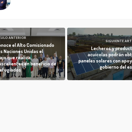
CULO ANTERIOR
SIGUIENTE ART
noce el Alto Comisionado
Lecheros y produc
as Naciones Unidas el
acuícolas podrán ob
ajo que realiza
paneles solares con apoy
scalientes en beneficio de
gobierno del e
refugiados