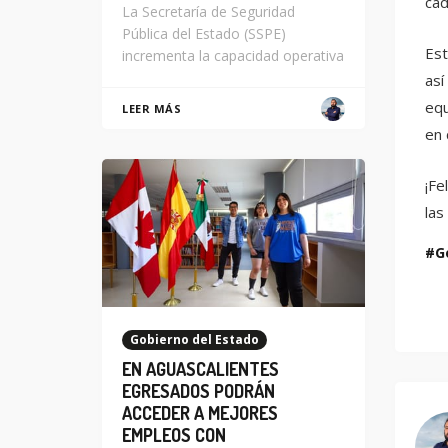
cad
La Secretaría de Seguridad
Pública del Estado (SSPE)
Est
incrementa la capacidad operativa
así
equ
LEER MÁS
en 
¡Fe
las
G
Gobierno del Estado
EN AGUASCALIENTES
EGRESADOS PODRÁN
ACCEDER A MEJORES
EMPLEOS CON