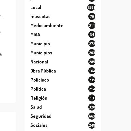
Local
1591
s,
mascotas
70
Medio ambiente
211
o
MIAA
34
Municipio
272
Municipios
203
a
Nacional
285
Obra Pública
164
Policiaco
735
Política
214
Religión
13
Salud
320
Seguridad
663
Sociales
248