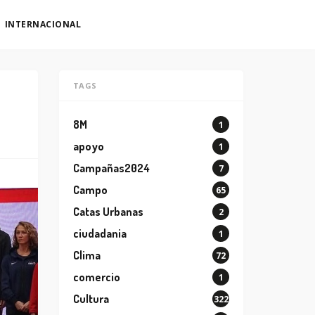
INTERNACIONAL
TAGS
8M
1
apoyo
1
Campañas2024
7
Campo
65
Catas Urbanas
2
ciudadania
1
Clima
72
comercio
1
Cultura
322