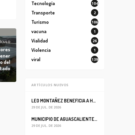
Tecnología
104
Transporte
2
Turismo
106
vacuna
1
Vialidad
26
ÍCULO
tores
Violencia
1
tener
viral
139
o del
stado
ARTÍCULOS NUEVOS
LEO MONTAÑEZ BENEFICIA A HABITANTES DEL BARRIO DE LA SALUD CON MEJORA DEL ALCANTARILLADO SANITARIO
29 DE JUL. DE 2026
MUNICIPIO DE AGUASCALIENTES REABRE CIRCULACIÓN VEHICULAR EN LA CALLE JOSEFA ORTIZ DE DOMÍNGUEZ
29 DE JUL. DE 2026