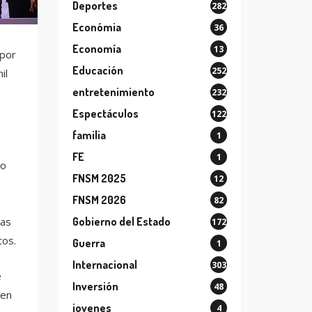
Deportes
282
Económia
36
Economía
13
 por
Educación
252
il
entretenimiento
232
Espectáculos
122
familia
1
FE
1
do
FNSM 2025
12
FNSM 2026
82
Gobierno del Estado
las
172
tos.
Guerra
1
Internacional
303
e
Inversión
48
 en
jovenes
4