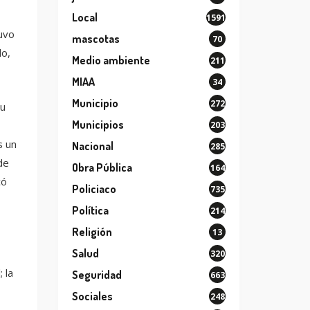
Local
1591
uvo
mascotas
70
lo,
Medio ambiente
211
MIAA
34
Municipio
272
su
Municipios
203
s un
Nacional
285
de
Obra Pública
164
có
Policiaco
735
Política
214
Religión
13
Salud
320
 la
Seguridad
663
Sociales
248