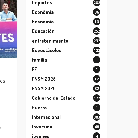
Deportes
282
Económia
36
Economía
13
Educación
252
entretenimiento
232
Espectáculos
122
familia
1
FE
1
FNSM 2025
12
tes,
FNSM 2026
82
Gobierno del Estado
172
Guerra
1
Internacional
303
Inversión
48
e
jovenes
4