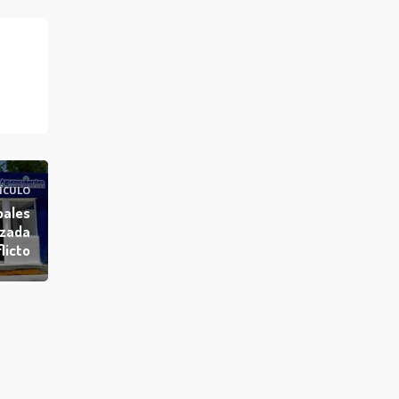
ÍCULO
pales
izada
licto