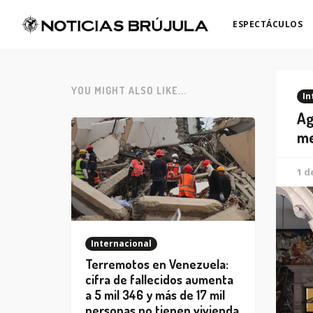
ESPECTÁCULOS
YOU MIGHT ALSO LIKE...
In
Ag
me
1 d
Internacional
Terremotos en Venezuela:
cifra de fallecidos aumenta
a 5 mil 346 y más de 17 mil
personas no tienen vivienda