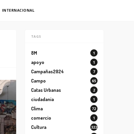
INTERNACIONAL
TAGS
8M
1
apoyo
1
Campañas2024
7
Campo
65
Catas Urbanas
2
ciudadania
1
Clima
72
comercio
1
Cultura
322