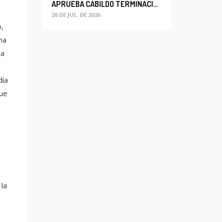
APRUEBA CABILDO TERMINACIÓN ANTICIPADA DEL CONTRATO PARA EL PROYECTO DE MODERNIZACIÓN DEL SISTEMA DE ALUMBRADO
26 DE JUL. DE 2026
,
na
la
día
que
 la