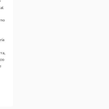
y
al.
rno
ría
rra,
cio
e