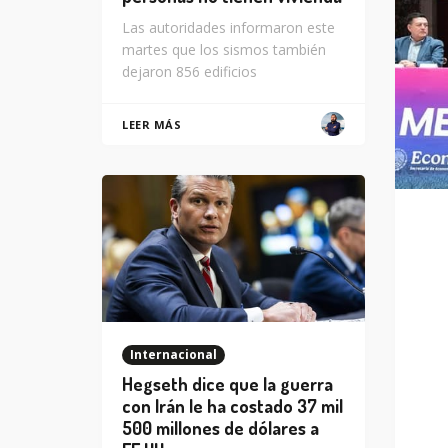
Las autoridades informaron este
martes que los sismos también
dejaron 856 edificios
LEER MÁS
Internacional
Hegseth dice que la guerra
con Irán le ha costado 37 mil
500 millones de dólares a