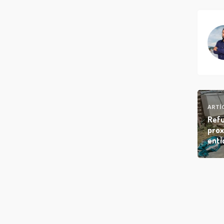
ARTÍ
Refu
prox
enti