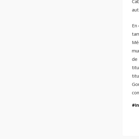
Cab
aut
En 
tam
Mén
mun
de 
tit
tit
Gon
com
I