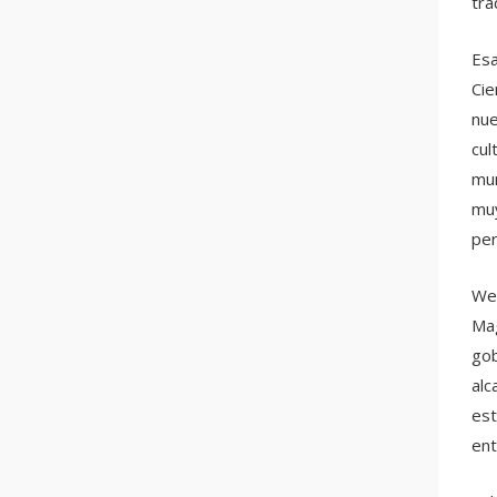
tra
Esa
Cie
nue
cul
mun
muy
per
Wen
Mag
gob
alc
est
ent