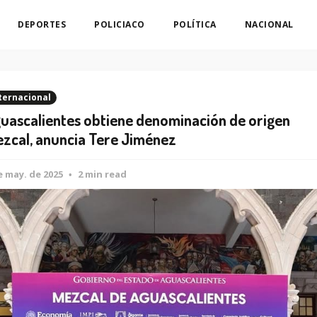
DEPORTES
POLICIACO
POLÍTICA
NACIONAL
ternacional
uascalientes obtiene denominación de origen
zcal, anuncia Tere Jiménez
e may. de 2025
2 min read