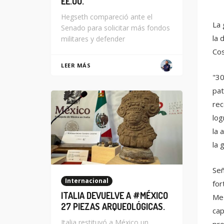
EE.UU.
Hegseth compareció ante el
La 
Senado para solicitar más fondos
la 
militares y defender
Cos
LEER MÁS
"30
pat
rec
log
la 
la 
Señ
Internacional
for
ITALIA DEVUELVE A #MÉXICO
Mez
27 PIEZAS ARQUEOLÓGICAS.
cap
Italia restituyó a México un
pro