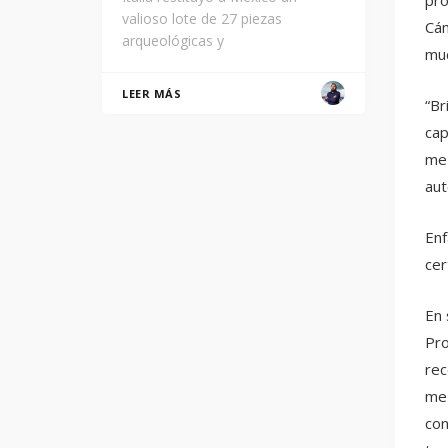
valioso lote de 27 piezas
Cám
arqueológicas y
muc
LEER MÁS
“Br
cap
mez
aut
Enf
cer
En 
Pro
rec
mez
con