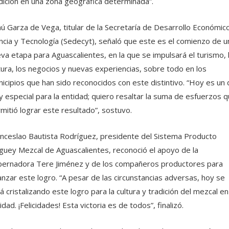
dición en una zona geográfica determinada”.
ú Garza de Vega, titular de la Secretaría de Desarrollo Económico
ncia y Tecnología (Sedecyt), señaló que este es el comienzo de u
va etapa para Aguascalientes, en la que se impulsará el turismo, 
tura, los negocios y nuevas experiencias, sobre todo en los
icipios que han sido reconocidos con este distintivo. “Hoy es un 
 especial para la entidad; quiero resaltar la suma de esfuerzos 
mitió lograr este resultado”, sostuvo.
ceslao Bautista Rodríguez, presidente del Sistema Producto
uey Mezcal de Aguascalientes, reconoció el apoyo de la
ernadora Tere Jiménez y de los compañeros productores para
anzar este logro. “A pesar de las circunstancias adversas, hoy se
á cristalizando este logro para la cultura y tradición del mezcal en
idad. ¡Felicidades! Esta victoria es de todos”, finalizó.