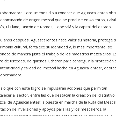
gobernadora Tere Jiménez dio a conocer que Aguascalientes obt
denominación de origen mezcal que se produce en Asientos, Calvil
ío, El Llano, Rincón de Romos, Tepezalá y la capital del estado.
0 años después, Aguascalientes hace valer su historia, protege 
rimonio cultural, fortalece su identidad y, lo más importante, se
onoce de manera justa el trabajo de los maestros mezcaleros. E
ro de ustedes, de quienes lucharon para conseguir la protección 
autenticidad y calidad del mezcal hecho en Aguascalientes”, desta
gobernadora.
aló que con este logro se impulsarán acciones que permitan
talecer al sector, entre las que destacan la creación del distintivo
cal de Aguascalientes; la puesta en marcha de la Ruta del Mezcal;
tación de inversiones y apoyos para las y los mezcaleros; la
moción nacional e internacional de esta bebida; la creación de la