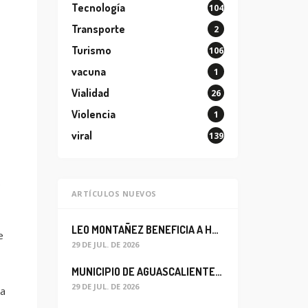
Tecnología
104
Transporte
2
Turismo
106
vacuna
1
Vialidad
26
Violencia
1
viral
139
.
ARTÍCULOS NUEVOS
LEO MONTAÑEZ BENEFICIA A HABITANTES DEL BARRIO DE LA SALUD CON MEJORA DEL ALCANTARILLADO SANITARIO
e
29 DE JUL. DE 2026
MUNICIPIO DE AGUASCALIENTES REABRE CIRCULACIÓN VEHICULAR EN LA CALLE JOSEFA ORTIZ DE DOMÍNGUEZ
29 DE JUL. DE 2026
la