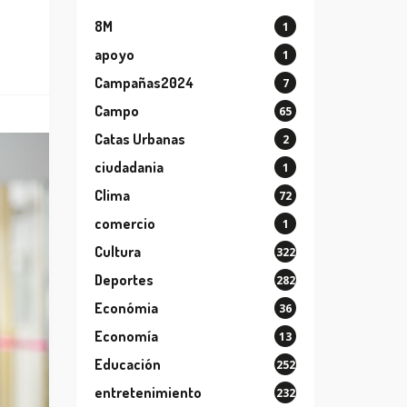
8M
1
apoyo
1
Campañas2024
7
Campo
65
Catas Urbanas
2
ciudadania
1
Clima
72
comercio
1
Cultura
322
Deportes
282
Económia
36
Economía
13
Educación
252
entretenimiento
232