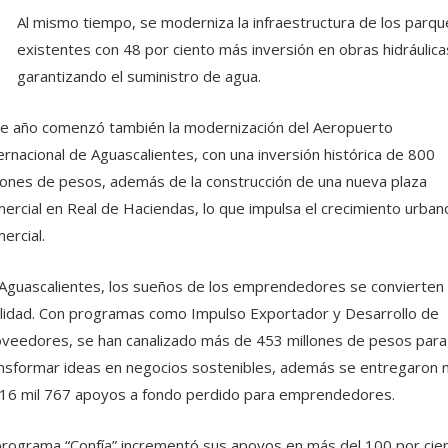
Al mismo tiempo, se moderniza la infraestructura de los parqu
existentes con 48 por ciento más inversión en obras hidráulica
garantizando el suministro de agua.
e año comenzó también la modernización del Aeropuerto
ernacional de Aguascalientes, con una inversión histórica de 800
lones de pesos, además de la construcción de una nueva plaza
ercial en Real de Haciendas, lo que impulsa el crecimiento urban
ercial.
Aguascalientes, los sueños de los emprendedores se convierten
lidad. Con programas como Impulso Exportador y Desarrollo de
veedores, se han canalizado más de 453 millones de pesos para
nsformar ideas en negocios sostenibles, además se entregaron
16 mil 767 apoyos a fondo perdido para emprendedores.
programa “Confía” incrementó sus apoyos en más del 100 por cie