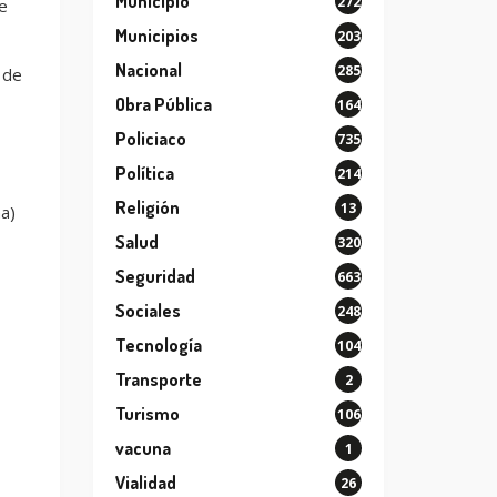
Municipio
272
e
Municipios
203
Nacional
285
 de
Obra Pública
164
Policiaco
735
Política
214
Religión
13
a)
Salud
320
Seguridad
663
Sociales
248
Tecnología
104
Transporte
2
Turismo
106
vacuna
1
Vialidad
26