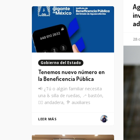
Ag
in
ad
28 
Gobierno del Estado
Tenemos nuevo número en
la Beneficencia Pública
📢 ¿Tú o algún familiar necesita
una ♿ silla de ruedas, 🦯 bastón,
🚶‍♂️ andadera, 🦻 auxiliares
LEER MÁS