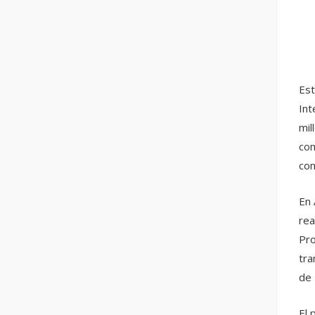
Est
Int
mil
com
com
En 
rea
Pro
tra
de 
El 