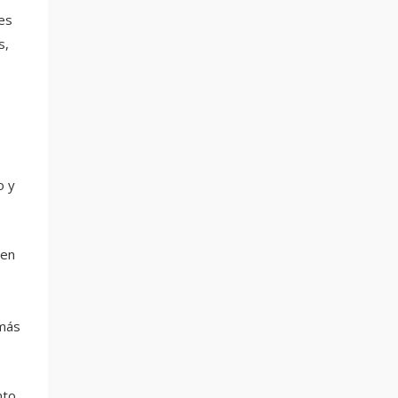
es
s,
o y
 en
 más
nto