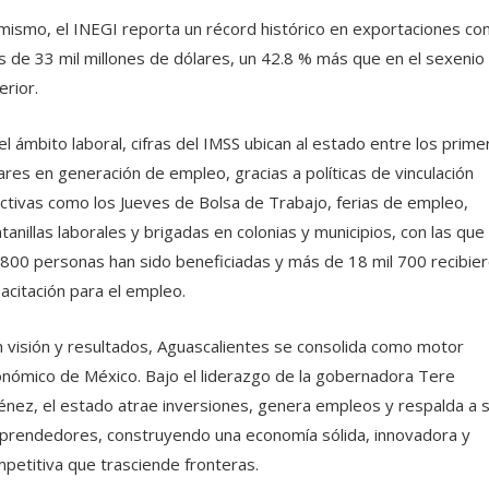
mismo, el INEGI reporta un récord histórico en exportaciones co
 de 33 mil millones de dólares, un 42.8 % más que en el sexenio
erior.
el ámbito laboral, cifras del IMSS ubican al estado entre los prime
ares en generación de empleo, gracias a políticas de vinculación
ctivas como los Jueves de Bolsa de Trabajo, ferias de empleo,
tanillas laborales y brigadas en colonias y municipios, con las que
 800 personas han sido beneficiadas y más de 18 mil 700 recibie
acitación para el empleo.
 visión y resultados, Aguascalientes se consolida como motor
nómico de México. Bajo el liderazgo de la gobernadora Tere
énez, el estado atrae inversiones, genera empleos y respalda a 
rendedores, construyendo una economía sólida, innovadora y
petitiva que trasciende fronteras.