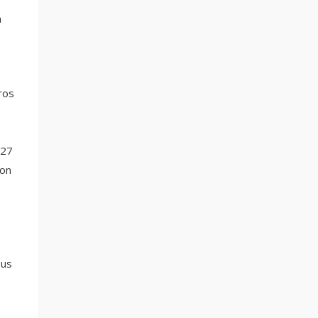
n
ros
 27
ron
sus