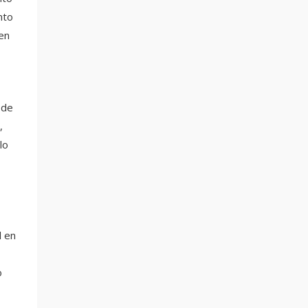
nto
en
 de
,
lo
l en
o