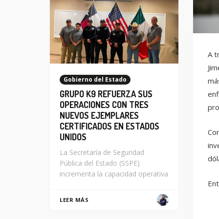
A t
Jim
Gobierno del Estado
más
GRUPO K9 REFUERZA SUS
enf
OPERACIONES CON TRES
pro
NUEVOS EJEMPLARES
CERTIFICADOS EN ESTADOS
Com
UNIDOS
inv
La Secretaría de Seguridad
dól
Pública del Estado (SSPE)
incrementa la capacidad operativa
Ent
LEER MÁS