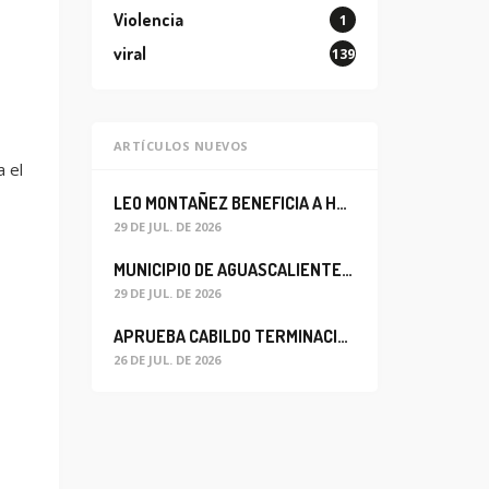
Violencia
1
viral
139
ARTÍCULOS NUEVOS
 el
LEO MONTAÑEZ BENEFICIA A HABITANTES DEL BARRIO DE LA SALUD CON MEJORA DEL ALCANTARILLADO SANITARIO
29 DE JUL. DE 2026
MUNICIPIO DE AGUASCALIENTES REABRE CIRCULACIÓN VEHICULAR EN LA CALLE JOSEFA ORTIZ DE DOMÍNGUEZ
29 DE JUL. DE 2026
APRUEBA CABILDO TERMINACIÓN ANTICIPADA DEL CONTRATO PARA EL PROYECTO DE MODERNIZACIÓN DEL SISTEMA DE ALUMBRADO
26 DE JUL. DE 2026