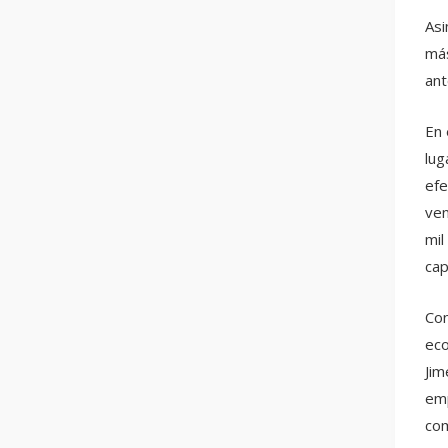
Asi
más
ant
En 
lug
efe
ven
mil
cap
Con
eco
Jim
emp
com