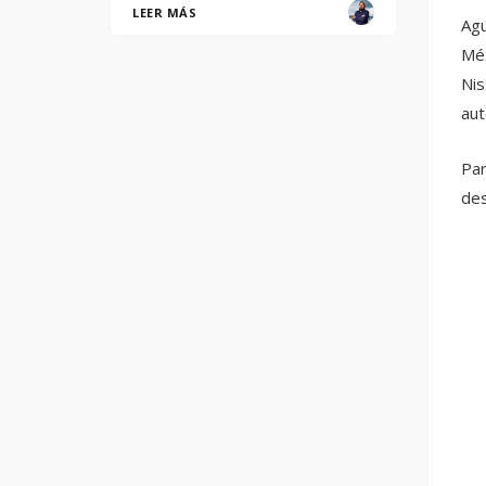
LEER MÁS
Agu
Méx
Nis
aut
Par
des