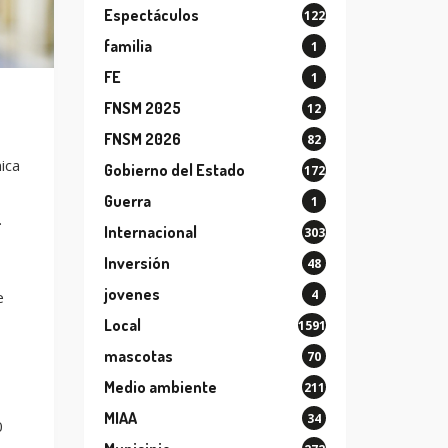
Espectáculos
122
familia
1
FE
1
FNSM 2025
12
FNSM 2026
82
ica
Gobierno del Estado
172
Guerra
1
.
Internacional
303
Inversión
48
jovenes
4
e
Local
1591
mascotas
70
Medio ambiente
211
MIAA
34
0