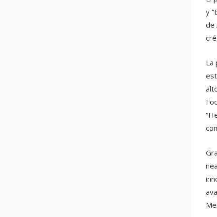
y “
de 
cré
La 
est
alt
Foo
“He
com
Gra
nea
inn
ava
Mex