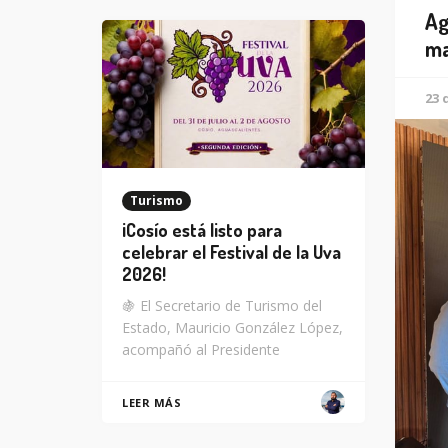
Ag
ma
23 
Turismo
¡Cosío está listo para
celebrar el Festival de la Uva
2026!
🍇 El Secretario de Turismo del
Estado, Mauricio González López,
acompañó al Presidente
LEER MÁS