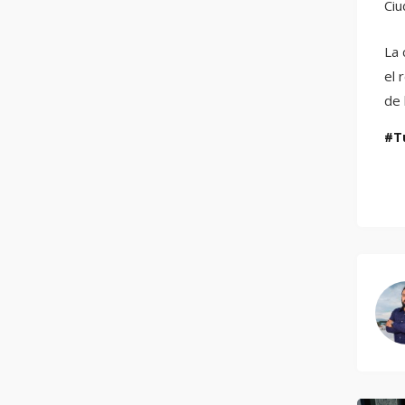
Ciu
La 
el 
de 
T