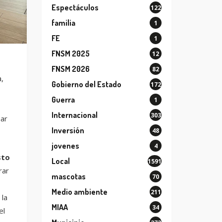
Espectáculos
122
familia
1
FE
1
FNSM 2025
12
FNSM 2026
82
,
Gobierno del Estado
172
Guerra
1
Internacional
303
sar
Inversión
48
jovenes
4
sto
Local
1591
rar
mascotas
70
Medio ambiente
211
 la
MIAA
34
el