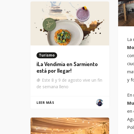
La 
Mo
con
Turismo
ciu
¡La Vendimia en Sarmiento
está por llegar!
mat
y f
🍇 Este 8 y 9 de agosto vive un fin
de semana lleno
En 
Mu
LEER MÁS
en 
Agu
Pol