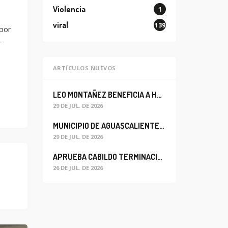
Violencia
1
viral
139
 por
r
ARTÍCULOS NUEVOS
LEO MONTAÑEZ BENEFICIA A HABITANTES DEL BARRIO DE LA SALUD CON MEJORA DEL ALCANTARILLADO SANITARIO
29 DE JUL. DE 2026
MUNICIPIO DE AGUASCALIENTES REABRE CIRCULACIÓN VEHICULAR EN LA CALLE JOSEFA ORTIZ DE DOMÍNGUEZ
29 DE JUL. DE 2026
APRUEBA CABILDO TERMINACIÓN ANTICIPADA DEL CONTRATO PARA EL PROYECTO DE MODERNIZACIÓN DEL SISTEMA DE ALUMBRADO
26 DE JUL. DE 2026