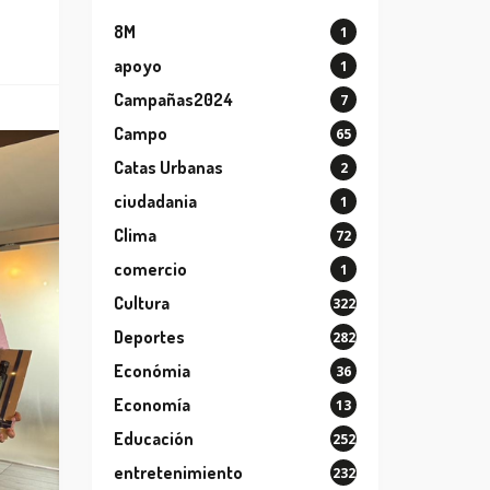
8M
1
apoyo
1
Campañas2024
7
Campo
65
Catas Urbanas
2
ciudadania
1
Clima
72
comercio
1
Cultura
322
Deportes
282
Económia
36
Economía
13
Educación
252
entretenimiento
232