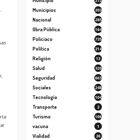
Municipio
272
.
Municipios
203
Nacional
285
Obra Pública
164
Policiaco
735
sas
Política
214
Religión
13
Salud
320
o,
Seguridad
663
Sociales
248
Tecnología
104
Transporte
2
rta
Turismo
106
tar
vacuna
1
Vialidad
26