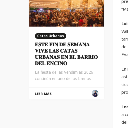
pre
“Ma
Lu
Val
Catas Urbanas
tam
𝐄𝐒𝐓𝐄 𝐅𝐈𝐍 𝐃𝐄 𝐒𝐄𝐌𝐀𝐍𝐀
de 
𝐕𝐈𝐕𝐄 𝐋𝐀𝐒 𝐂𝐀𝐓𝐀𝐒
Eva
𝐔𝐑𝐁𝐀𝐍𝐀𝐒 𝐄𝐍 𝐄𝐋 𝐁𝐀𝐑𝐑𝐈𝐎
𝐃𝐄𝐋 𝐄𝐍𝐂𝐈𝐍𝐎
En 
La fiesta de las Vendimias 2026
así
continúa en uno de los barrios
ciu
pro
LEER MÁS
Le
a c
del