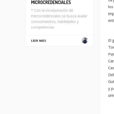
MICROCREDENCIALES
los
* Con la incorporación de
imp
microcredenciales se busca avalar
ent
conocimientos, habilidades y
competencias
El 
LEER MÁS
Tor
Pad
Car
Cas
Del
Gut
y p
uni