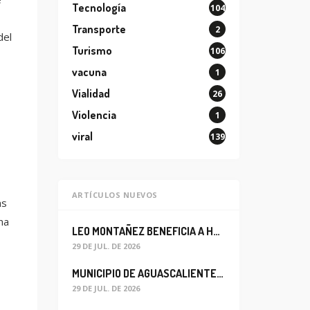
Tecnología
104
Transporte
2
del
Turismo
106
vacuna
1
Vialidad
26
Violencia
1
viral
139
ARTÍCULOS NUEVOS
as
na
LEO MONTAÑEZ BENEFICIA A HABITANTES DEL BARRIO DE LA SALUD CON MEJORA DEL ALCANTARILLADO SANITARIO
29 DE JUL. DE 2026
MUNICIPIO DE AGUASCALIENTES REABRE CIRCULACIÓN VEHICULAR EN LA CALLE JOSEFA ORTIZ DE DOMÍNGUEZ
29 DE JUL. DE 2026