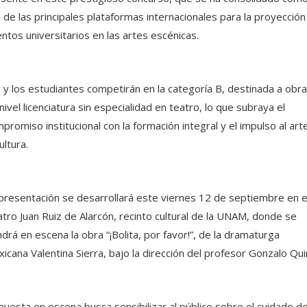
 de las principales plataformas internacionales para la proyección
entos universitarios en las artes escénicas.
 y los estudiantes competirán en la categoría B, destinada a obr
nivel licenciatura sin especialidad en teatro, lo que subraya el
promiso institucional con la formación integral y el impulso al art
ultura.
presentación se desarrollará este viernes 12 de septiembre en e
tro Juan Ruiz de Alarcón, recinto cultural de la UNAM, donde se
drá en escena la obra “¡Bolita, por favor!”, de la dramaturga
icana Valentina Sierra, bajo la dirección del profesor Gonzalo Qui
puesta en escena busca sensibilizar al público sobre el cuidado d