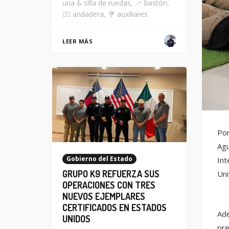
una ♿ silla de ruedas, 🦯 bastón,
🚶‍♂️ andadera, 🦻 auxiliares
LEER MÁS
Por
Agu
Gobierno del Estado
Int
GRUPO K9 REFUERZA SUS
Uni
OPERACIONES CON TRES
NUEVOS EJEMPLARES
CERTIFICADOS EN ESTADOS
Ade
UNIDOS
pre