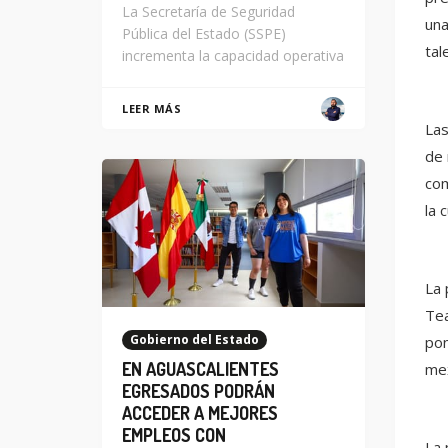
La Secretaría de Seguridad
una
Pública del Estado (SSPE)
tal
incrementa la capacidad operativa
LEER MÁS
Las
de 
com
la c
La 
Tea
Gobierno del Estado
pon
EN AGUASCALIENTES
mex
EGRESADOS PODRÁN
ACCEDER A MEJORES
EMPLEOS CON
La 