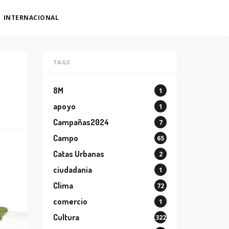
INTERNACIONAL
TAGS
8M
1
apoyo
1
Campañas2024
7
Campo
65
Catas Urbanas
2
ciudadania
1
Clima
72
comercio
1
Cultura
322