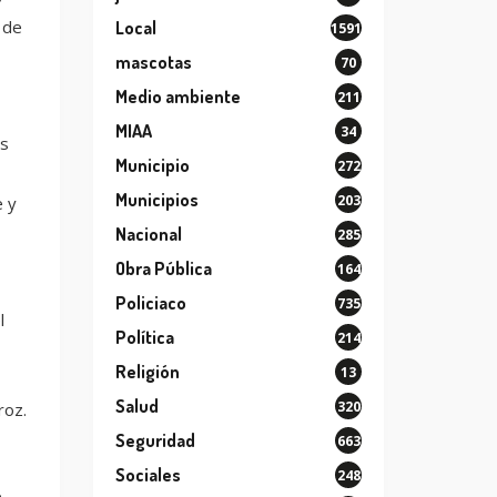
 de
Local
1591
mascotas
70
Medio ambiente
211
MIAA
34
as
Municipio
272
Municipios
203
e y
Nacional
285
Obra Pública
164
Policiaco
735
l
Política
214
Religión
13
Salud
320
roz.
Seguridad
663
Sociales
248
e