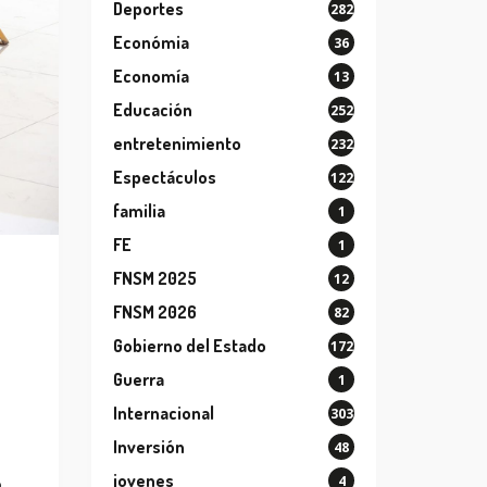
Deportes
282
Económia
36
Economía
13
Educación
252
entretenimiento
232
Espectáculos
122
familia
1
FE
1
FNSM 2025
12
FNSM 2026
82
Gobierno del Estado
172
Guerra
1
Internacional
303
Inversión
48
jovenes
4
o