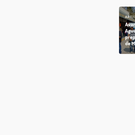
ARTÍ
Avan
Agua
prep
de M