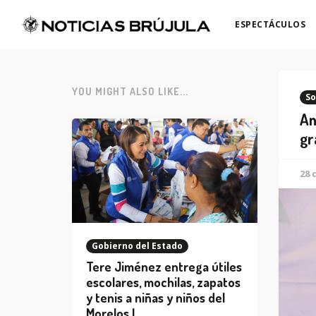
ESPECTÁCULOS
YOU MIGHT ALSO LIKE...
So
An
gr
28 
Gobierno del Estado
Tere Jiménez entrega útiles
escolares, mochilas, zapatos
y tenis a niñas y niños del
Morelos I