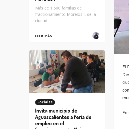
Más de 1,500 familias del
fraccionamiento Morelos I, de la
ciudad
LEER MÁS
El 
Des
ciu
com
mun
Sociales
Invita municipio de
En 
Aguascalientes a feria de
empleo en el