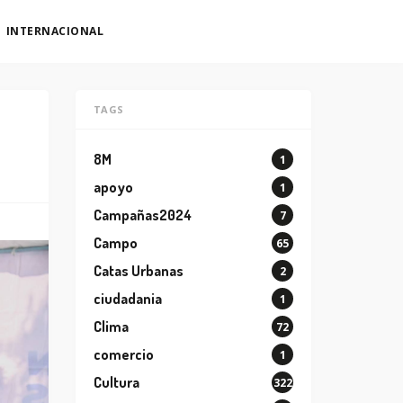
INTERNACIONAL
TAGS
8M
1
apoyo
1
Campañas2024
7
Campo
65
Catas Urbanas
2
ciudadania
1
Clima
72
comercio
1
Cultura
322