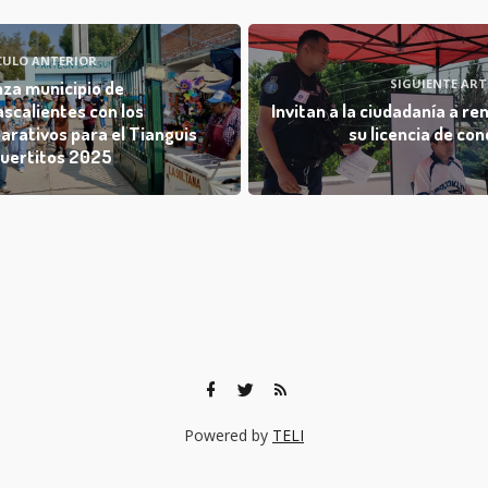
CULO ANTERIOR
SIGUIENTE ART
za municipio de
scalientes con los
Invitan a la ciudadanía a re
arativos para el Tianguis
su licencia de con
uertitos 2025
Powered by
TELI