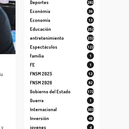
Deportes
282
Económia
36
Economía
13
Educación
252
entretenimiento
232
Espectáculos
122
familia
1
FE
1
FNSM 2025
12
la
FNSM 2026
82
Gobierno del Estado
172
Guerra
1
Internacional
303
Inversión
48
 y
jovenes
4