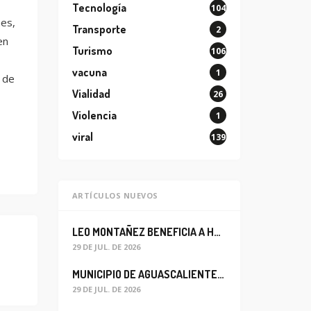
Tecnología
104
nes,
Transporte
2
en
Turismo
106
vacuna
1
 de
Vialidad
26
Violencia
1
viral
139
ARTÍCULOS NUEVOS
LEO MONTAÑEZ BENEFICIA A HABITANTES DEL BARRIO DE LA SALUD CON MEJORA DEL ALCANTARILLADO SANITARIO
29 DE JUL. DE 2026
MUNICIPIO DE AGUASCALIENTES REABRE CIRCULACIÓN VEHICULAR EN LA CALLE JOSEFA ORTIZ DE DOMÍNGUEZ
29 DE JUL. DE 2026