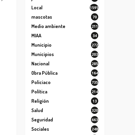
Local
1591
mascotas
70
Medio ambiente
211
MIAA
34
Municipio
272
Municipios
203
Nacional
285
Obra Pública
164
Policiaco
735
Política
214
Religión
13
Salud
320
Seguridad
663
Sociales
248