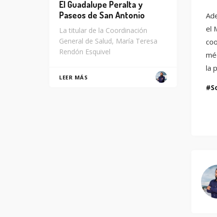
El Guadalupe Peralta y
Paseos de San Antonio
Ade
el 
La titular de la Coordinación
General de Salud, María Teresa
coo
Rendón Esquivel
méd
la 
LEER MÁS
S