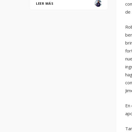
com
LEER MÁS
de 
Rob
ben
bri
for
nue
ing
hag
con
Jim
En 
apo
Tam