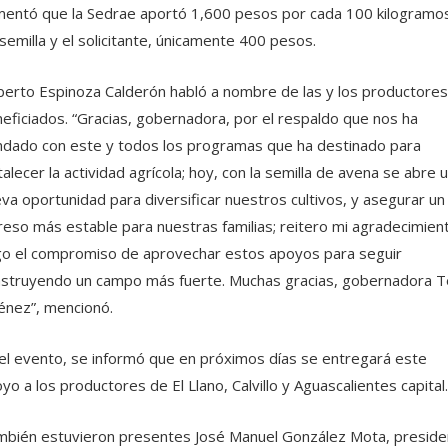
entó que la Sedrae aportó 1,600 pesos por cada 100 kilogramo
semilla y el solicitante, únicamente 400 pesos.
erto Espinoza Calderón habló a nombre de las y los productores
eficiados. “Gracias, gobernadora, por el respaldo que nos ha
ndado con este y todos los programas que ha destinado para
talecer la actividad agrícola; hoy, con la semilla de avena se abre 
va oportunidad para diversificar nuestros cultivos, y asegurar un
reso más estable para nuestras familias; reitero mi agradecimien
o el compromiso de aprovechar estos apoyos para seguir
struyendo un campo más fuerte. Muchas gracias, gobernadora T
énez”, mencionó.
el evento, se informó que en próximos días se entregará este
yo a los productores de El Llano, Calvillo y Aguascalientes capital.
bién estuvieron presentes José Manuel González Mota, preside