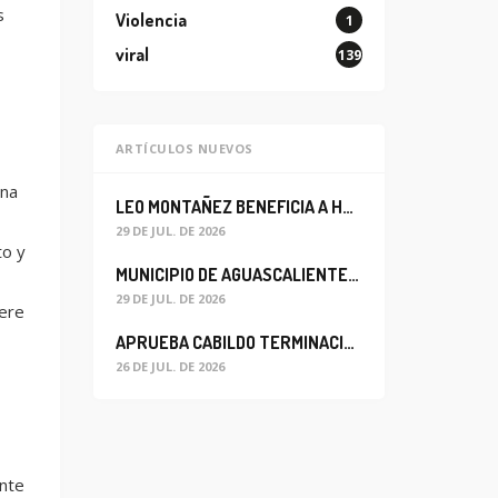
s
Violencia
1
viral
139
ARTÍCULOS NUEVOS
una
LEO MONTAÑEZ BENEFICIA A HABITANTES DEL BARRIO DE LA SALUD CON MEJORA DEL ALCANTARILLADO SANITARIO
29 DE JUL. DE 2026
to y
MUNICIPIO DE AGUASCALIENTES REABRE CIRCULACIÓN VEHICULAR EN LA CALLE JOSEFA ORTIZ DE DOMÍNGUEZ
29 DE JUL. DE 2026
ere
APRUEBA CABILDO TERMINACIÓN ANTICIPADA DEL CONTRATO PARA EL PROYECTO DE MODERNIZACIÓN DEL SISTEMA DE ALUMBRADO
26 DE JUL. DE 2026
nte