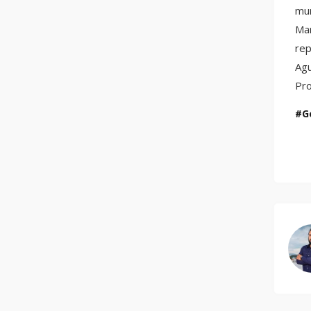
mun
Mar
rep
Agu
Pro
G