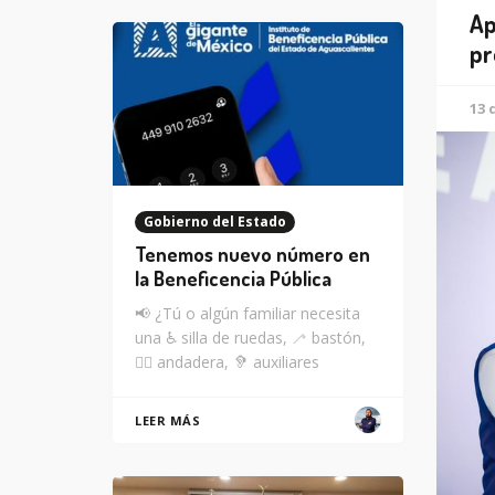
Ap
pr
13 
Gobierno del Estado
Tenemos nuevo número en
la Beneficencia Pública
📢 ¿Tú o algún familiar necesita
una ♿ silla de ruedas, 🦯 bastón,
🚶‍♂️ andadera, 🦻 auxiliares
LEER MÁS