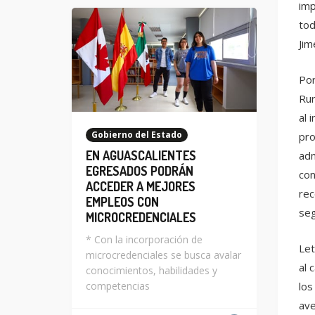
imp
tod
Jim
Por
Rur
al 
Gobierno del Estado
pro
EN AGUASCALIENTES
adm
EGRESADOS PODRÁN
con
ACCEDER A MEJORES
rec
EMPLEOS CON
seg
MICROCREDENCIALES
* Con la incorporación de
Let
microcredenciales se busca avalar
al 
conocimientos, habilidades y
competencias
los
ave