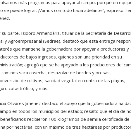
ulsamos más programas para apoyar al campo, porque en equip
o se puede lograr. ¡Vamos con todo hacia adelante!”, expresó Te
énez.
 su parte, Isidoro Armendáriz, titular de la Secretaría de Desarrol
al y Agroempresarial (Sedrae), destacó que esta entrega respo
interés que mantiene la gobernadora por apoyar a productoras y
ductores de bajos ingresos, quienes son una prioridad en su
inistración; agregó que se ha apoyado a los productores del ca
 caminos saca cosecha, desazolve de bordos y presas,
onversión de cultivos, sanidad vegetal en contra de las plagas,
uro catastrófico, y más.
icia Olivares Jiménez destacó el apoyo que la gobernadora ha da
campo en todos los municipios del estado; resaltó que el día de h
 beneficiarios recibieron 100 kilogramos de semilla certificada de
na por hectárea, con un máximo de tres hectáreas por productor