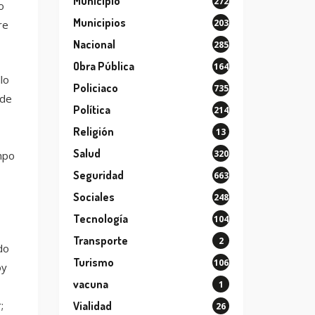
Municipio
272
o
Municipios
203
re
Nacional
285
Obra Pública
164
lo
Policiaco
735
nde
Política
214
Religión
13
Salud
320
mpo
Seguridad
663
Sociales
248
Tecnología
104
Transporte
2
do
Turismo
106
oy
vacuna
1
;
Vialidad
26