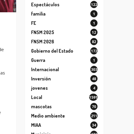
Espectáculos
122
familia
1
FE
1
FNSM 2025
12
FNSM 2026
82
de
Gobierno del Estado
172
Guerra
1
Internacional
303
las
Inversión
48
jovenes
4
Local
1591
mascotas
70
e
Medio ambiente
211
MIAA
34