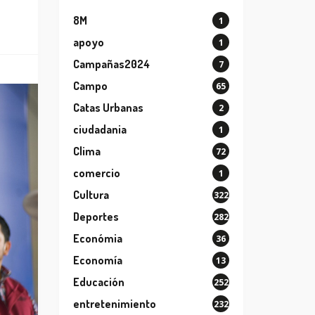
8M
1
apoyo
1
Campañas2024
7
Campo
65
Catas Urbanas
2
ciudadania
1
Clima
72
comercio
1
Cultura
322
Deportes
282
Económia
36
Economía
13
Educación
252
entretenimiento
232