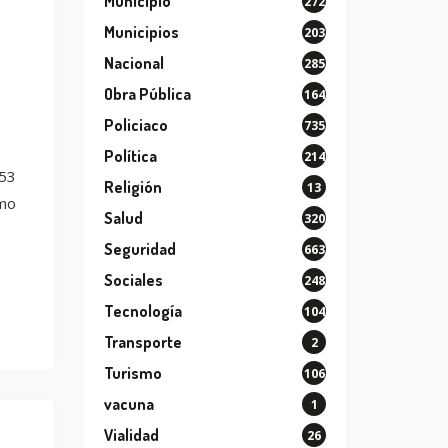
Municipio
272
Municipios
203
Nacional
285
Obra Pública
164
Policiaco
735
Política
214
 53
Religión
13
omo
Salud
320
Seguridad
663
Sociales
248
Tecnología
104
Transporte
2
Turismo
106
vacuna
1
Vialidad
26