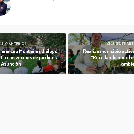
CULO ANTERIOR
SIGUIENTE ART
iene Leo Montañez diálogo
Realiza municipio activ
cto con vecinos de jardines
“Reciclando por el 
a Asunción
ambie