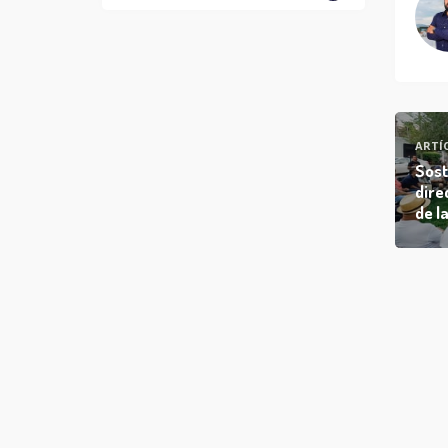
ARTÍ
Sost
dire
de l