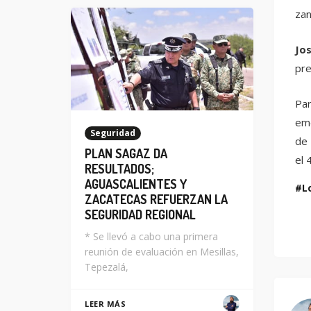
zan
Jo
pre
Par
eme
Seguridad
de 
PLAN SAGAZ DA
el 
RESULTADOS;
AGUASCALIENTES Y
L
ZACATECAS REFUERZAN LA
SEGURIDAD REGIONAL
* Se llevó a cabo una primera
reunión de evaluación en Mesillas,
Tepezalá,
LEER MÁS