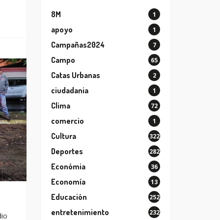
8M
1
apoyo
1
Campañas2024
7
Campo
65
Catas Urbanas
2
ciudadania
1
Clima
72
comercio
1
Cultura
322
Deportes
282
Económia
36
Economía
13
Educación
252
entretenimiento
232
dio