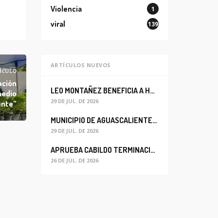
Violencia
1
viral
139
ARTÍCULOS NUEVOS
ÍCULO
ación
LEO MONTAÑEZ BENEFICIA A HABITANTES DEL BARRIO DE LA SALUD CON MEJORA DEL ALCANTARILLADO SANITARIO
medio
29 DE JUL. DE 2026
nte”
MUNICIPIO DE AGUASCALIENTES REABRE CIRCULACIÓN VEHICULAR EN LA CALLE JOSEFA ORTIZ DE DOMÍNGUEZ
29 DE JUL. DE 2026
APRUEBA CABILDO TERMINACIÓN ANTICIPADA DEL CONTRATO PARA EL PROYECTO DE MODERNIZACIÓN DEL SISTEMA DE ALUMBRADO
26 DE JUL. DE 2026