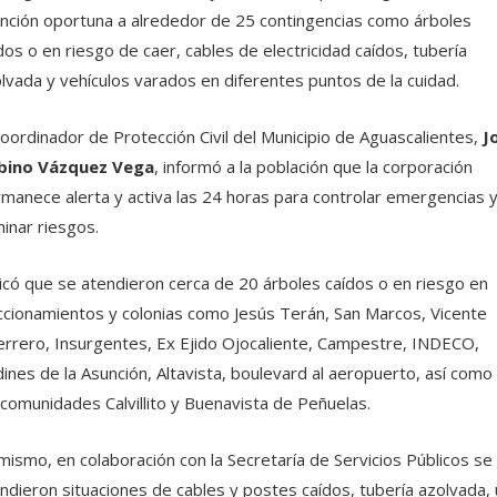
nción oportuna a alrededor de 25 contingencias como árboles
dos o en riesgo de caer, cables de electricidad caídos, tubería
lvada y vehículos varados en diferentes puntos de la cuidad.
coordinador de Protección Civil del Municipio de Aguascalientes,
J
bino Vázquez Vega
, informó a la población que la corporación
manece alerta y activa las 24 horas para controlar emergencias 
minar riesgos.
icó que se atendieron cerca de 20 árboles caídos o en riesgo en
ccionamientos y colonias como Jesús Terán, San Marcos, Vicente
rrero, Insurgentes, Ex Ejido Ojocaliente, Campestre, INDECO,
dines de la Asunción, Altavista, boulevard al aeropuerto, así como
 comunidades Calvillito y Buenavista de Peñuelas.
mismo, en colaboración con la Secretaría de Servicios Públicos se
ndieron situaciones de cables y postes caídos, tubería azolvada,