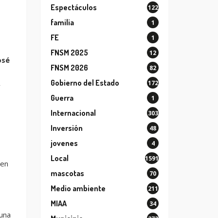
Espectáculos
122
familia
1
FE
1
FNSM 2025
12
osé
FNSM 2026
82
Gobierno del Estado
172
y
Guerra
1
Internacional
303
Inversión
48
jovenes
4
Local
1591
 en
mascotas
70
Medio ambiente
211
MIAA
34
 una