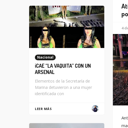
At
po
4 d
Nacional
¡CAE “LA VAQUITA” CON UN
ARSENAL
Elementos de la Secretaría de
Marina detuvieron a una mujer
identificada con
LEER MÁS
Ant
mad