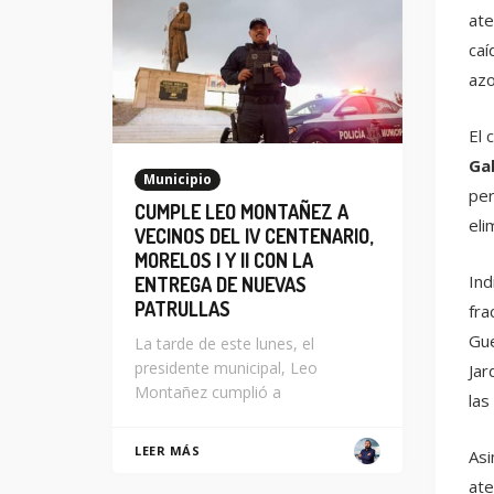
ate
caí
azo
El 
Ga
Municipio
per
CUMPLE LEO MONTAÑEZ A
eli
VECINOS DEL IV CENTENARIO,
MORELOS I Y II CON LA
Ind
ENTREGA DE NUEVAS
PATRULLAS
fra
Gue
La tarde de este lunes, el
presidente municipal, Leo
Jar
Montañez cumplió a
las
LEER MÁS
Asi
ate