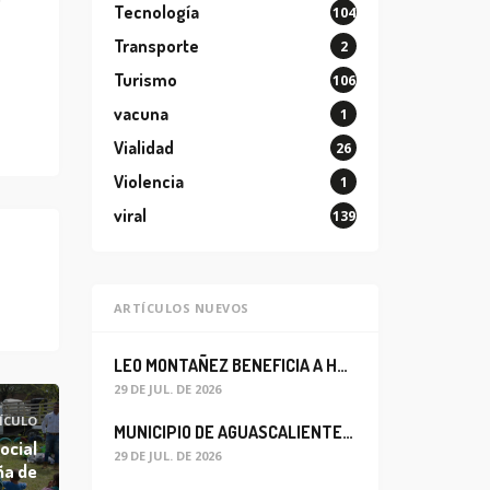
Tecnología
104
Transporte
2
Turismo
106
vacuna
1
Vialidad
26
Violencia
1
viral
139
ARTÍCULOS NUEVOS
LEO MONTAÑEZ BENEFICIA A HABITANTES DEL BARRIO DE LA SALUD CON MEJORA DEL ALCANTARILLADO SANITARIO
29 DE JUL. DE 2026
ÍCULO
MUNICIPIO DE AGUASCALIENTES REABRE CIRCULACIÓN VEHICULAR EN LA CALLE JOSEFA ORTIZ DE DOMÍNGUEZ
ocial
29 DE JUL. DE 2026
ña de