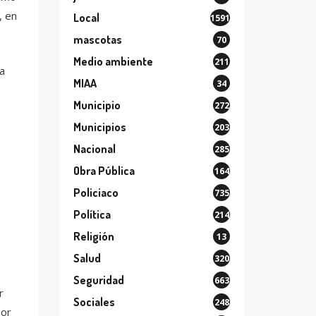
, en
Local
1591
mascotas
70
Medio ambiente
211
a
MIAA
34
Municipio
272
Municipios
203
Nacional
285
Obra Pública
164
Policiaco
735
Política
214
Religión
13
Salud
320
Seguridad
663
r
Sociales
248
jor