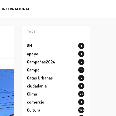
INTERNACIONAL
TAGS
8M
1
apoyo
1
Campañas2024
7
Campo
65
Catas Urbanas
2
ciudadania
1
Clima
72
comercio
1
Cultura
322