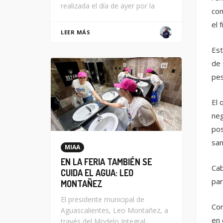
realizada el día de ayer por la
com
el 
LEER MÁS
Est
de 
pes
El 
neg
pos
san
MIAA
EN LA FERIA TAMBIÉN SE
Cab
CUIDA EL AGUA: LEO
par
MONTAÑEZ
El presidente municipal de
Con
Aguascalientes, Leo Montañez, a
en 
través del Modelo Integral