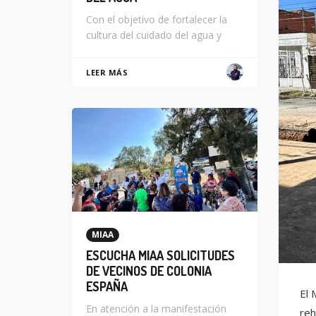
Con el objetivo de fortalecer la
cultura del cuidado del agua y
LEER MÁS
MIAA
ESCUCHA MIAA SOLICITUDES
DE VECINOS DE COLONIA
ESPAÑA
El 
En atención a la manifestación
reh