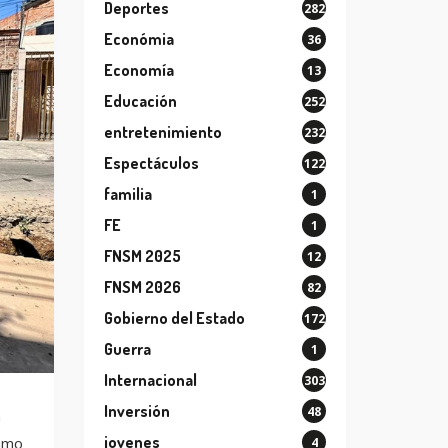
Deportes
282
Económia
36
Economía
13
Educación
252
entretenimiento
232
Espectáculos
122
familia
1
FE
1
FNSM 2025
12
FNSM 2026
82
Gobierno del Estado
172
Guerra
1
Internacional
303
Inversión
48
a
jovenes
ramo
4