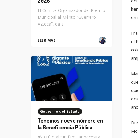
2026
edu
her
El Comité Organizador del Premio
Municipal al Mérito “Guerrero
en 
Azteca”, da a
Fra
LEER MÁS
el 
col
amp
Mar
que
qui
ocu
ano
Gobierno del Estado
Tenemos nuevo número en
Dur
la Beneficencia Pública
Mor
📢 ¿Tú o algún familiar necesita