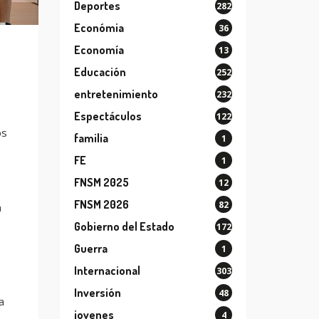
Deportes
282
Económia
36
Economía
13
Educación
252
entretenimiento
232
Espectáculos
122
os
familia
1
FE
1
FNSM 2025
12
FNSM 2026
82
n
Gobierno del Estado
172
Guerra
1
Internacional
303
Inversión
48
a
jovenes
4