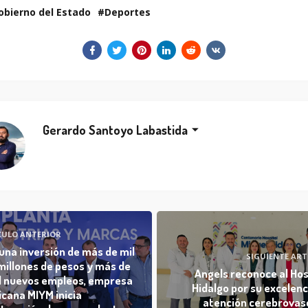
obierno del Estado
Deportes
Gerardo Santoyo Labastida
CULO ANTERIOR
una inversión de más de mil
SIGUIENTE ART
millones de pesos y más de
Angels reconoce al Hos
l nuevos empleos, empresa
Hidalgo por su excelenc
cana MIYM inicia
atención cerebrovas