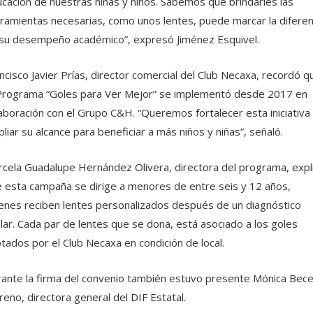
cación de nuestras niñas y niños. Sabemos que brindarles las
ramientas necesarias, como unos lentes, puede marcar la diferen
su desempeño académico”, expresó Jiménez Esquivel.
ncisco Javier Prías, director comercial del Club Necaxa, recordó q
Programa “Goles para Ver Mejor” se implementó desde 2017 en
aboración con el Grupo C&H. “Queremos fortalecer esta iniciativa
liar su alcance para beneficiar a más niños y niñas”, señaló.
cela Guadalupe Hernández Olivera, directora del programa, expl
 esta campaña se dirige a menores de entre seis y 12 años,
enes reciben lentes personalizados después de un diagnóstico
lar. Cada par de lentes que se dona, está asociado a los goles
tados por el Club Necaxa en condición de local.
ante la firma del convenio también estuvo presente Mónica Bece
eno, directora general del DIF Estatal.