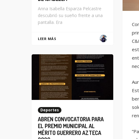
Anna Isabella Esparza Pelcastre
descubrió su sueño frente a una
pantalla. Era
Con
pri
LEER MÁS
C&H
est
ent
nec
Aur
Est
ben
sol
Deportes
ren
ABREN CONVOCATORIA PARA
EL PREMIO MUNICIPAL AL
“Pa
MÉRITO GUERRERO AZTECA