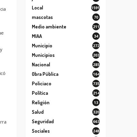
Local
1591
cia
mascotas
70
Medio ambiente
211
ue
MIAA
34
Municipio
272
 y
Municipios
203
Nacional
285
icó
Obra Pública
164
Policiaco
735
Política
214
Religión
13
Salud
320
Seguridad
rra
663
Sociales
248