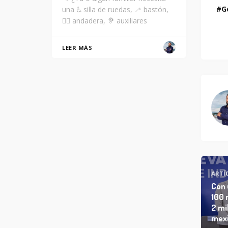
G
una ♿ silla de ruedas, 🦯 bastón,
🚶‍♂️ andadera, 🦻 auxiliares
LEER MÁS
ARTÍ
Con 
100 
2 mi
mexi