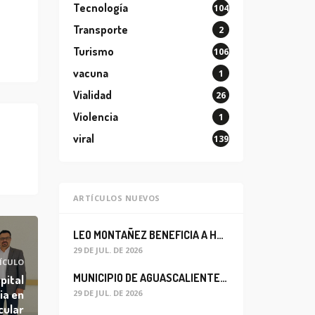
Tecnología
104
Transporte
2
Turismo
106
vacuna
1
Vialidad
26
Violencia
1
viral
139
ARTÍCULOS NUEVOS
LEO MONTAÑEZ BENEFICIA A HABITANTES DEL BARRIO DE LA SALUD CON MEJORA DEL ALCANTARILLADO SANITARIO
29 DE JUL. DE 2026
ÍCULO
MUNICIPIO DE AGUASCALIENTES REABRE CIRCULACIÓN VEHICULAR EN LA CALLE JOSEFA ORTIZ DE DOMÍNGUEZ
pital
ia en
29 DE JUL. DE 2026
cular