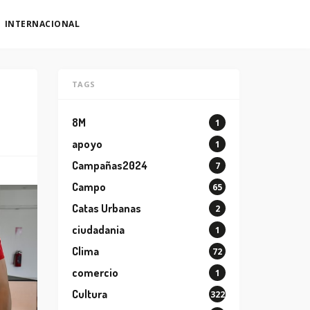
INTERNACIONAL
TAGS
8M
1
apoyo
1
Campañas2024
7
Campo
65
Catas Urbanas
2
ciudadania
1
Clima
72
comercio
1
Cultura
322