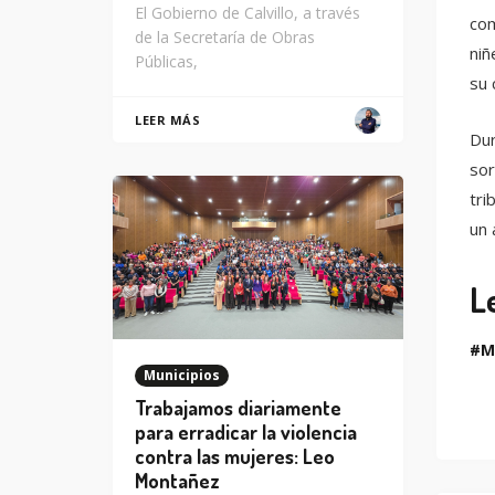
El Gobierno de Calvillo, a través
com
de la Secretaría de Obras
niñ
Públicas,
su 
LEER MÁS
Dur
sor
tri
un 
L
M
Municipios
Trabajamos diariamente
para erradicar la violencia
contra las mujeres: Leo
Montañez