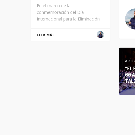
En el marco de la
conmemoración del Día
Internacional para la Eliminación
LEER MÁS
ARTÍ
“EL 
60 A
TAL