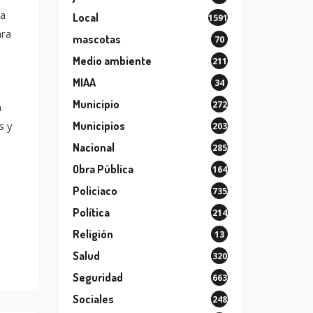
la
Local
1591
ara
mascotas
70
Medio ambiente
211
MIAA
34
Municipio
272
n
s y
Municipios
203
Nacional
285
Obra Pública
164
Policiaco
735
Política
214
Religión
13
Salud
320
Seguridad
663
Sociales
248