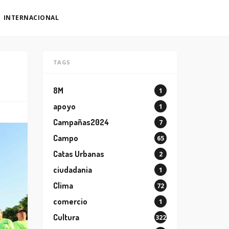
INTERNACIONAL
TAGS
8M
1
apoyo
1
Campañas2024
7
Campo
65
Catas Urbanas
2
ciudadania
1
Clima
72
comercio
1
Cultura
322