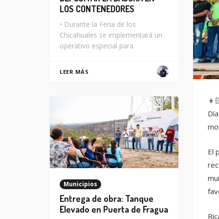
LOS CONTENEDORES
• Durante la Feria de los
Chicahuales se implementará un
operativo especial para
LEER MÁS
👦
Día
mom
El 
rec
mun
Municipios
fav
Entrega de obra: Tanque
Elevado en Puerta de Fragua
Ric