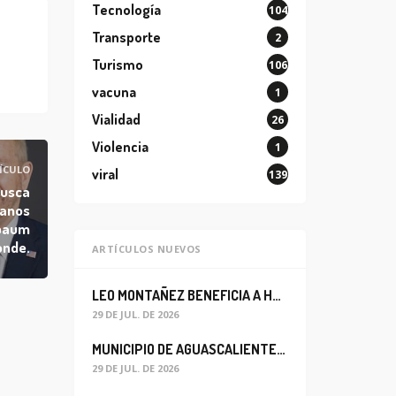
Tecnología
104
Transporte
2
Turismo
106
vacuna
1
Vialidad
26
Violencia
1
ÍCULO
viral
139
busca
canos
nbaum
onde.
ARTÍCULOS NUEVOS
LEO MONTAÑEZ BENEFICIA A HABITANTES DEL BARRIO DE LA SALUD CON MEJORA DEL ALCANTARILLADO SANITARIO
29 DE JUL. DE 2026
MUNICIPIO DE AGUASCALIENTES REABRE CIRCULACIÓN VEHICULAR EN LA CALLE JOSEFA ORTIZ DE DOMÍNGUEZ
29 DE JUL. DE 2026