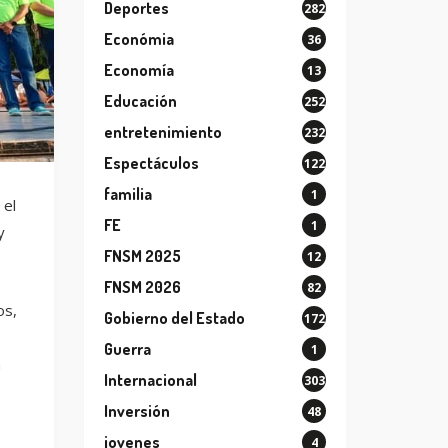
Deportes
282
Económia
36
Economía
13
Educación
252
entretenimiento
232
Espectáculos
122
familia
1
 el
FE
1
y
FNSM 2025
12
FNSM 2026
82
os,
Gobierno del Estado
172
Guerra
1
n
Internacional
303
Inversión
48
jovenes
4