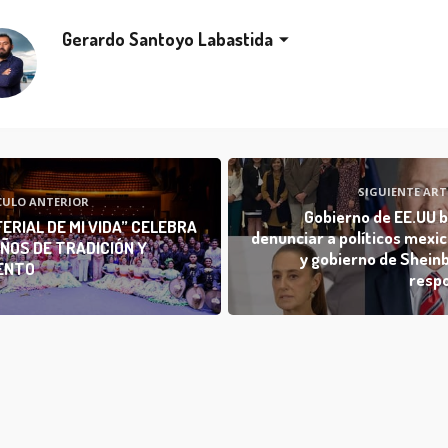
Gerardo Santoyo Labastida
SIGUIENTE ART
CULO ANTERIOR
Gobierno de EE.UU 
FERIAL DE MI VIDA” CELEBRA
denunciar a políticos mexi
ÑOS DE TRADICIÓN Y
y gobierno de Shei
ENTO
resp