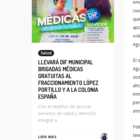
emp
cui
qui
apo
vol
Agu
Salud
El 
LLEVARÁ DIF MUNICIPAL
Agu
BRIGADAS MÉDICAS
GRATUITAS AL
sis
FRACCIONAMIENTO LÓPEZ
alt
PORTILLO Y A LA COLONIA
inm
ESPAÑA
per
Con el objetivo de acercar
ate
servicios de salud y atención
integral a
Fel
tem
LEER MÁS