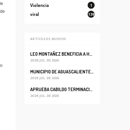
de
Violencia
1
 de
viral
139
ARTÍCULOS NUEVOS
LEO MONTAÑEZ BENEFICIA A HABITANTES DEL BARRIO DE LA SALUD CON MEJORA DEL ALCANTARILLADO SANITARIO
29 DE JUL. DE 2026
go
MUNICIPIO DE AGUASCALIENTES REABRE CIRCULACIÓN VEHICULAR EN LA CALLE JOSEFA ORTIZ DE DOMÍNGUEZ
29 DE JUL. DE 2026
APRUEBA CABILDO TERMINACIÓN ANTICIPADA DEL CONTRATO PARA EL PROYECTO DE MODERNIZACIÓN DEL SISTEMA DE ALUMBRADO
26 DE JUL. DE 2026