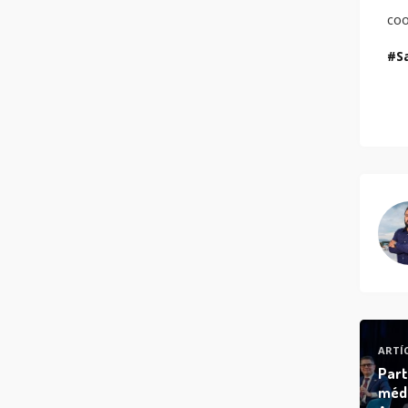
coo
S
ARTÍ
Part
médi