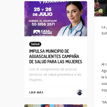
La 
Enf
Salud
IMPULSA MUNICIPIO DE
AGUASCALIENTES CAMPAÑA
DE SALUD PARA LAS MUJERES
Al 
Con el compromiso de acercar
Agu
servicios de salud preventiva a las
la 
mujeres,
sus
esp
LEER MÁS
“Mu