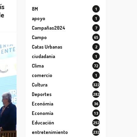
ís
8M
1
de
apoyo
1
Campañas2024
7
Campo
65
Catas Urbanas
2
ciudadania
1
Clima
72
comercio
1
Cultura
322
Deportes
282
Económia
36
Economía
13
Educación
252
entretenimiento
232