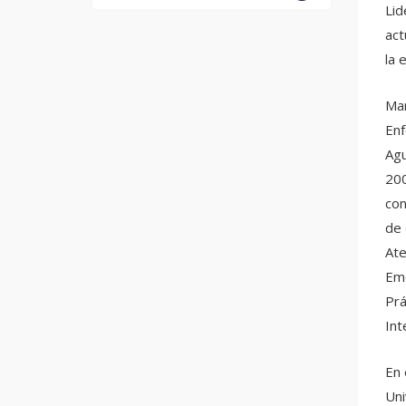
Lid
act
la 
Mar
Enf
Agu
200
con
de 
Ate
Eme
Prá
Int
En 
Uni