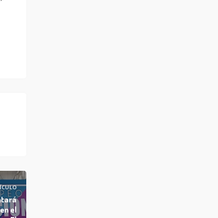
ÍCULO
ntará
en el