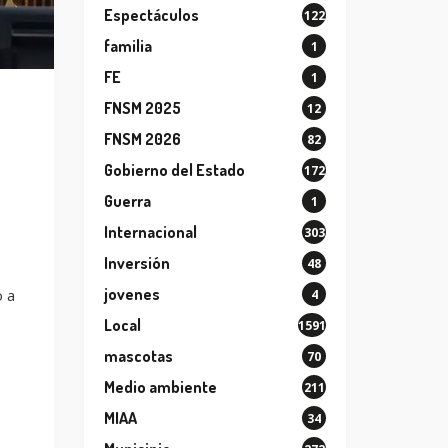
Espectáculos
122
familia
1
FE
1
FNSM 2025
12
FNSM 2026
82
Gobierno del Estado
172
Guerra
1
Internacional
303
Inversión
48
jovenes
o a
4
Local
1591
mascotas
70
Medio ambiente
211
MIAA
34