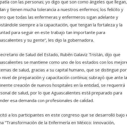
atía con las personas; yo digo que son como ángeles que llegan,
dan y tienen mucha tolerancia a nuestros enfermos; los felicito y
ero que todas las enfermeras y enfermeros sigan adelante y
stándole siempre a la capacitación, que tengan la fortaleza y la
untad para seguir en este trabajo tan importante para
ascalientes y su gente”, les dijo la gobernadora.
secretario de Salud del Estado, Rubén Galaviz Tristán, dijo que
ascalientes se mantiene como uno de los estados con los mejor
temas de salud, gracias a su capital humano, que se distingue por
o nivel de preparación y capacitación continua; subrayó que ante l
inente creación de nuevos hospitales en la entidad, se requerirá
sonal de salud, por lo que Aguascalientes está preparado para
nder esa demanda con profesionales de calidad.
icitó a los participantes en este congreso que se desarrolló bajo 
a “Transformación de la Enfermería en México: Innovación,