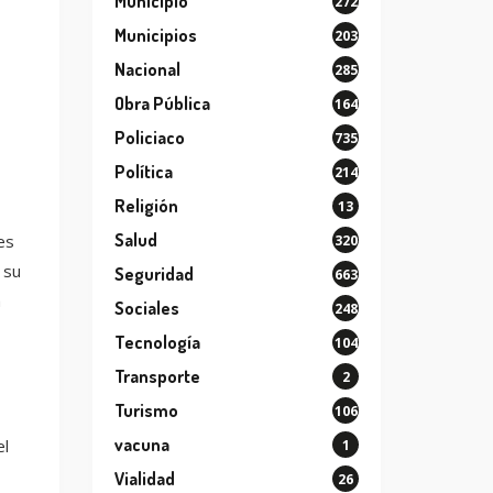
Municipio
272
Municipios
203
Nacional
285
Obra Pública
164
Policiaco
735
Política
214
Religión
13
Salud
es
320
 su
Seguridad
663
a
Sociales
248
Tecnología
104
Transporte
2
Turismo
106
vacuna
el
1
Vialidad
26