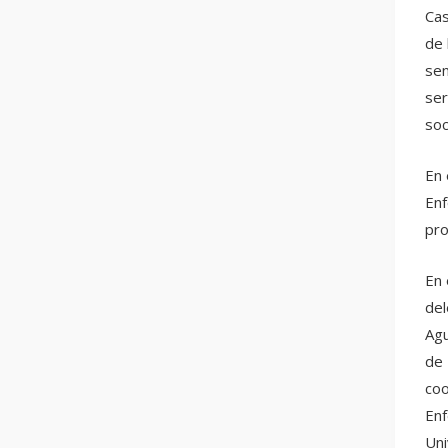
Cas
de 
sen
ser
soc
En 
Enf
pro
En 
del
Agu
de 
coo
Enf
Uni