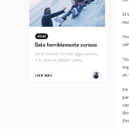
El 
inu
viral
Pes
Dato horriblemente curioso
veh
En el Everest sucede algo curioso,
“So
y es que se utilizan como
exp
se 
LEER MÁS
De 
par
car
Río
Ens