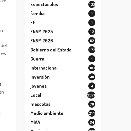
Espectáculos
122
familia
1
FE
1
o.
FNSM 2025
12
FNSM 2026
82
 del
Gobierno del Estado
172
res
Guerra
1
Internacional
303
Inversión
48
s
jovenes
4
en
Local
1591
mascotas
70
Medio ambiente
211
l
MIAA
a
34