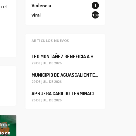
Violencia
1
n el
viral
139
ARTÍCULOS NUEVOS
LEO MONTAÑEZ BENEFICIA A HABITANTES DEL BARRIO DE LA SALUD CON MEJORA DEL ALCANTARILLADO SANITARIO
29 DE JUL. DE 2026
MUNICIPIO DE AGUASCALIENTES REABRE CIRCULACIÓN VEHICULAR EN LA CALLE JOSEFA ORTIZ DE DOMÍNGUEZ
29 DE JUL. DE 2026
APRUEBA CABILDO TERMINACIÓN ANTICIPADA DEL CONTRATO PARA EL PROYECTO DE MODERNIZACIÓN DEL SISTEMA DE ALUMBRADO
26 DE JUL. DE 2026
ÍCULO
io de