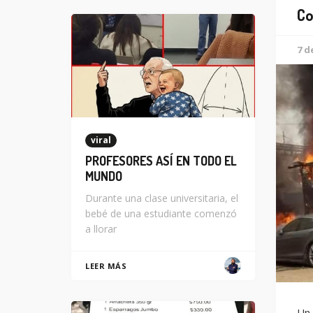
Co
7 d
viral
PROFESORES ASÍ EN TODO EL
MUNDO
Durante una clase universitaria, el
bebé de una estudiante comenzó
a llorar
LEER MÁS
Un 