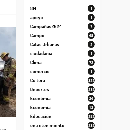
8M
1
apoyo
1
Campañas2024
7
Campo
65
Catas Urbanas
2
ciudadania
1
Clima
72
comercio
1
Cultura
322
Deportes
282
Económia
36
Economía
13
Educación
252
entretenimiento
232
asa