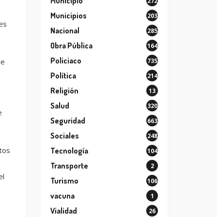
Municipio
272
Municipios
203
es
Nacional
285
Obra Pública
164
Policiaco
735
de
Política
214
Religión
13
Salud
320
e
Seguridad
663
Sociales
248
tos
Tecnología
104
Transporte
2
el
Turismo
106
vacuna
1
Vialidad
26