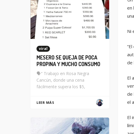
en 
una
Ni 
“El
viral
aut
MESERO SE QUEJA DE POCA
de 
PROPINA Y MUCHO CONSUMO
🗣️“ Trabajo en Rosa Negra
El 
Cancún, donde una cena
ven
fácilmente supera los $5,
de 
el 
LEER MÁS
El 
lím
zon