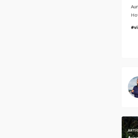
Aun
Hot
vi
ARTÍ
Avan