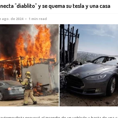
necta "diablito" y se quema su tesla y una casa
e ago. de 2024
1 min read
automovilista provocó el incendio de un vehículo y hasta de una c