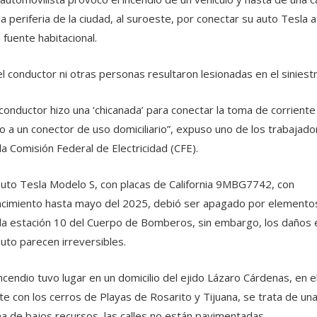
la periferia de la ciudad, al suroeste, por conectar su auto Tesla a
 fuente habitacional.
el conductor ni otras personas resultaron lesionadas en el siniestr
 conductor hizo una ‘chicanada’ para conectar la toma de corriente
o a un conector de uso domiciliario”, expuso uno de los trabajado
la Comisión Federal de Electricidad (CFE).
auto Tesla Modelo S, con placas de California 9MBG7742, con
cimiento hasta mayo del 2025, debió ser apagado por elemento
la estación 10 del Cuerpo de Bomberos, sin embargo, los daños 
auto parecen irreversibles.
incendio tuvo lugar en un domicilio del ejido Lázaro Cárdenas, en e
ite con los cerros de Playas de Rosarito y Tijuana, se trata de un
a de bajos recursos, las calles no están pavimentadas.