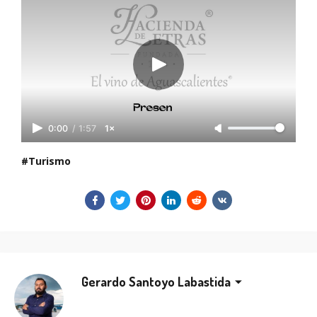
0:00
/
1:57
1×
Turismo
Gerardo Santoyo Labastida