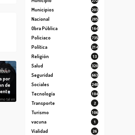
Municipio
272
Municipios
203
Nacional
285
Obra Pública
164
Policiaco
735
Política
214
Religión
13
Salud
320
ÍCULO
Seguridad
663
a por
Sociales
en de
248
gente
Tecnología
104
Transporte
2
Turismo
106
vacuna
1
Vialidad
26