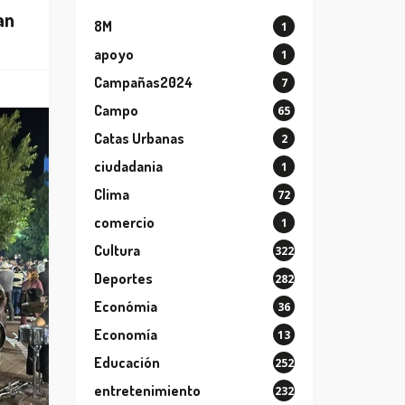
an
8M
1
apoyo
1
Campañas2024
7
Campo
65
Catas Urbanas
2
ciudadania
1
Clima
72
comercio
1
Cultura
322
Deportes
282
Económia
36
Economía
13
Educación
252
entretenimiento
232