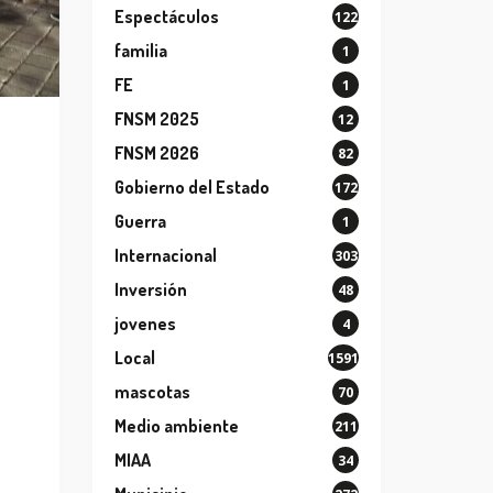
Espectáculos
122
familia
1
FE
1
FNSM 2025
12
FNSM 2026
82
Gobierno del Estado
172
Guerra
1
Internacional
303
Inversión
48
jovenes
4
Local
1591
mascotas
70
Medio ambiente
211
MIAA
34