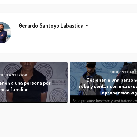
Gerardo Santoyo Labastida
SIGUIENTE ART
CULO ANTERIOR
Detienen a una person
enen a una persona por
robo y contar con una ord
encia familiar
aprehensión vi