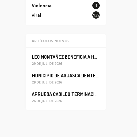
Violencia
1
viral
139
ARTÍCULOS NUEVOS
LEO MONTAÑEZ BENEFICIA A HABITANTES DEL BARRIO DE LA SALUD CON MEJORA DEL ALCANTARILLADO SANITARIO
29 DE JUL. DE 2026
MUNICIPIO DE AGUASCALIENTES REABRE CIRCULACIÓN VEHICULAR EN LA CALLE JOSEFA ORTIZ DE DOMÍNGUEZ
29 DE JUL. DE 2026
APRUEBA CABILDO TERMINACIÓN ANTICIPADA DEL CONTRATO PARA EL PROYECTO DE MODERNIZACIÓN DEL SISTEMA DE ALUMBRADO
26 DE JUL. DE 2026