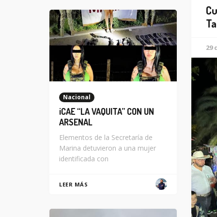
Cu
Ta
29 
Nacional
¡CAE “LA VAQUITA” CON UN
ARSENAL
Elementos de la Secretaría de
Marina detuvieron a una mujer
identificada con
LEER MÁS