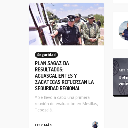
Seguridad
PLAN SAGAZ DA
RESULTADOS;
ARTÍ
AGUASCALIENTES Y
Deti
ZACATECAS REFUERZAN LA
viol
SEGURIDAD REGIONAL
* Se llevó a cabo una primera
reunión de evaluación en Mesillas,
Tepezalá,
LEER MÁS