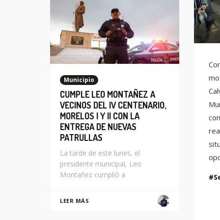
Con
mot
Municipio
Cal
CUMPLE LEO MONTAÑEZ A
Mun
VECINOS DEL IV CENTENARIO,
MORELOS I Y II CON LA
con
ENTREGA DE NUEVAS
rea
PATRULLAS
sit
La tarde de este lunes, el
opo
presidente municipal, Leo
Montañez cumplió a
S
LEER MÁS