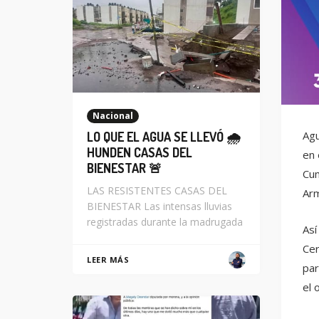
Nacional
Agu
LO QUE EL AGUA SE LLEVÓ 🌧️
HUNDEN CASAS DEL
en 
BIENESTAR 🚨
Cum
LAS RESISTENTES CASAS DEL
Arm
BIENESTAR Las intensas lluvias
registradas durante la madrugada
Así
Cer
LEER MÁS
par
el 