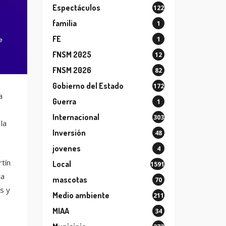
Espectáculos
122
familia
1
FE
1
FNSM 2025
12
FNSM 2026
82
Gobierno del Estado
172
a
Guerra
1
Internacional
303
la
Inversión
48
jovenes
4
rtín
Local
1591
ta
mascotas
70
s y
Medio ambiente
211
MIAA
34