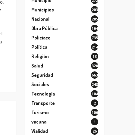
Municipio
272
o,
Municipios
y
203
Nacional
285
Obra Pública
164
el
Policiaco
735
u
Política
214
Religión
13
Salud
320
Seguridad
663
Sociales
248
Tecnología
104
Transporte
2
Turismo
106
vacuna
1
Vialidad
26