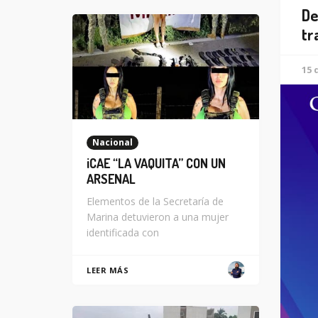
De
tr
15 
Nacional
¡CAE “LA VAQUITA” CON UN
ARSENAL
Elementos de la Secretaría de
Marina detuvieron a una mujer
identificada con
LEER MÁS