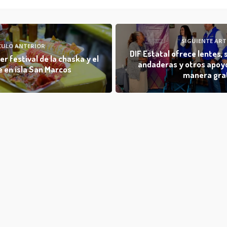
SIGUIENTE ART
CULO ANTERIOR
DIF Estatal ofrece lentes, s
er festival de la chaska y el
andaderas y otros apoy
e en isla San Marcos
manera gra