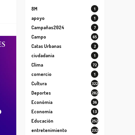
8M
1
apoyo
1
Campañas2024
7
Campo
65
Catas Urbanas
2
ciudadania
1
Clima
72
comercio
1
Cultura
322
Deportes
282
Económia
36
Economía
13
Educación
252
entretenimiento
232