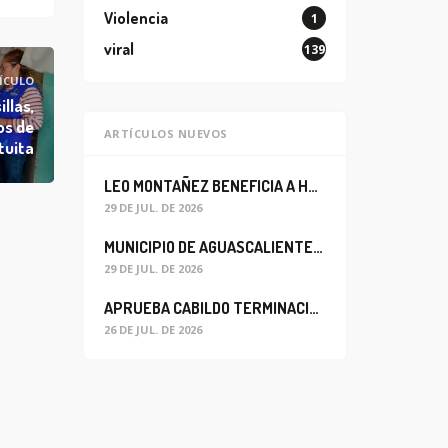
Violencia
1
viral
139
ÍCULO
illas,
os de
ARTÍCULOS NUEVOS
tuita
LEO MONTAÑEZ BENEFICIA A HABITANTES DEL BARRIO DE LA SALUD CON MEJORA DEL ALCANTARILLADO SANITARIO
29 DE JUL. DE 2026
MUNICIPIO DE AGUASCALIENTES REABRE CIRCULACIÓN VEHICULAR EN LA CALLE JOSEFA ORTIZ DE DOMÍNGUEZ
29 DE JUL. DE 2026
APRUEBA CABILDO TERMINACIÓN ANTICIPADA DEL CONTRATO PARA EL PROYECTO DE MODERNIZACIÓN DEL SISTEMA DE ALUMBRADO
26 DE JUL. DE 2026