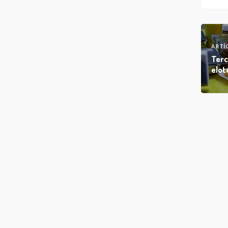
ARTÍ
Terc
elot