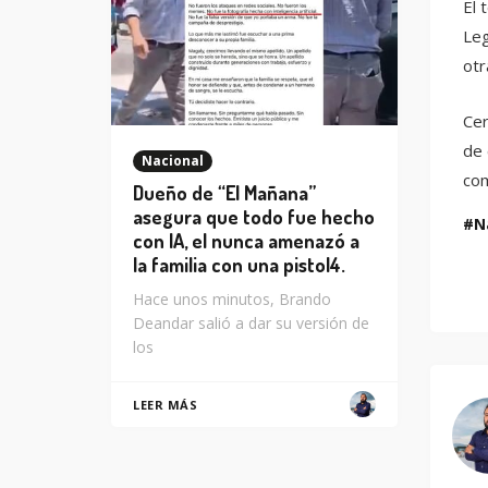
El 
Leg
otr
Cer
de 
Nacional
com
Dueño de “El Mañana”
asegura que todo fue hecho
N
con IA, el nunca amenazó a
la familia con una pistol4.
Hace unos minutos, Brando
Deandar salió a dar su versión de
los
LEER MÁS