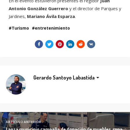
En el evento estuvieron presentes el regidor
Juan
Antonio González Guerrero
y el director de Parques y
Jardines,
Mariano Ávila Esparza
.
Turismo
entretenimiento
Gerardo Santoyo Labastida
ARTÍCULO ANTERIOR
Lanza municipio campaña de donación de muebles, ropa