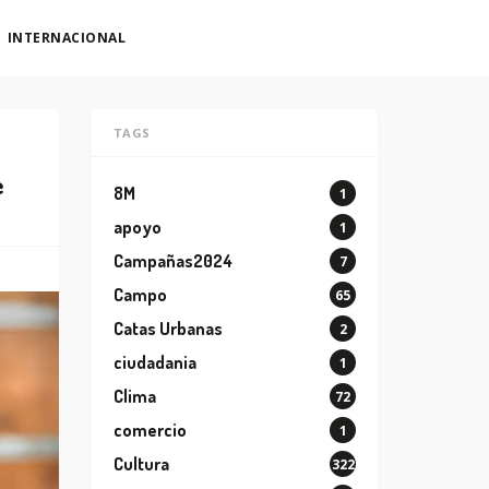
INTERNACIONAL
TAGS
e
8M
1
apoyo
1
Campañas2024
7
Campo
65
Catas Urbanas
2
ciudadania
1
Clima
72
comercio
1
Cultura
322