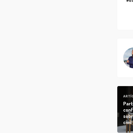
E
ARTÍ
Part
conf
sobr
civil