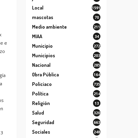
Local
1591
mascotas
70
Medio ambiente
211
x
MIAA
34
de e
Municipio
272
rzo
Municipios
203
Nacional
285
Obra Pública
164
gía
a
Policiaco
735
Política
214
os
Religión
13
en
Salud
320
Seguridad
663
Sociales
248
 3