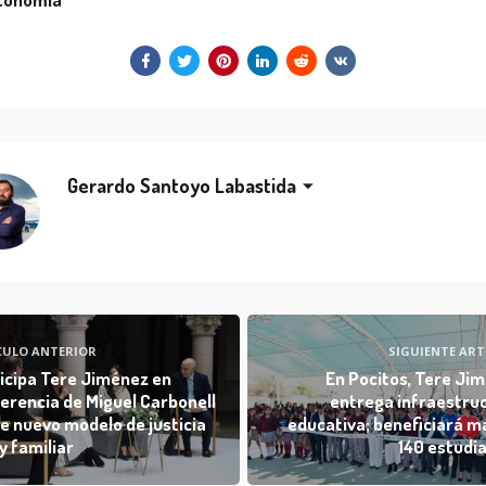
conómia
Gerardo Santoyo Labastida
CULO ANTERIOR
SIGUIENTE ART
icipa Tere Jiménez en
En Pocitos, Tere Ji
erencia de Miguel Carbonell
entrega infraestru
e nuevo modelo de justicia
educativa; beneficiará m
 y familiar
140 estudi