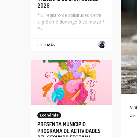
2026
* El registro de solicitudes cierra
el próximo domingo 8 de marzo *
Es
LEER MÁS
Vin
ali
Económia
PRESENTA MUNICIPIO
PROGRAMA DE ACTIVIDADES