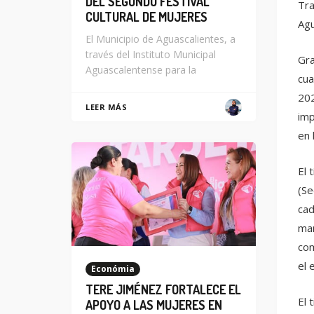
DEL SEGUNDO FESTIVAL
Tra
CULTURAL DE MUJERES
Agu
El Municipio de Aguascalientes, a
través del Instituto Municipal
Gra
Aguascalentense para la
cua
202
LEER MÁS
imp
en 
El 
(Se
cad
man
com
el 
Económia
TERE JIMÉNEZ FORTALECE EL
El 
APOYO A LAS MUJERES EN