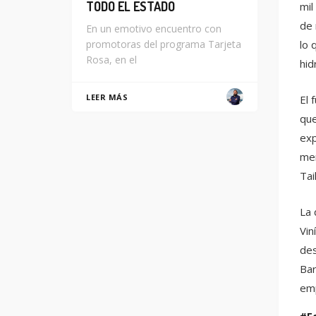
TODO EL ESTADO
mil
de 
En un emotivo encuentro con
lo 
promotoras del programa Tarjeta
Rosa, en el
hid
LEER MÁS
El 
que
exp
mer
Tai
La 
Vin
des
Bar
emp