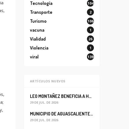
ia
Tecnología
104
as,
Transporte
2
Turismo
106
vacuna
1
Vialidad
26
Violencia
1
viral
139
ARTÍCULOS NUEVOS
os,
LEO MONTAÑEZ BENEFICIA A HABITANTES DEL BARRIO DE LA SALUD CON MEJORA DEL ALCANTARILLADO SANITARIO
a;
29 DE JUL. DE 2026
y,
MUNICIPIO DE AGUASCALIENTES REABRE CIRCULACIÓN VEHICULAR EN LA CALLE JOSEFA ORTIZ DE DOMÍNGUEZ
29 DE JUL. DE 2026