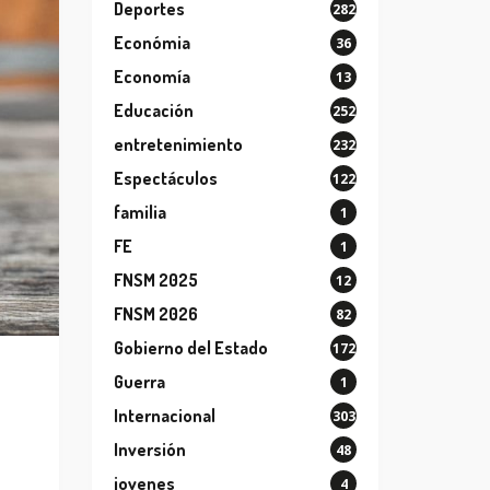
Deportes
282
Económia
36
Economía
13
Educación
252
entretenimiento
232
Espectáculos
122
familia
1
FE
1
FNSM 2025
12
FNSM 2026
82
Gobierno del Estado
172
Guerra
1
Internacional
303
Inversión
48
jovenes
4