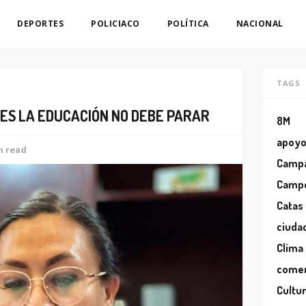
DEPORTES
POLICIACO
POLÍTICA
NACIONAL
TAGS
ES LA EDUCACIÓN NO DEBE PARAR
8M
apoy
n read
Camp
Camp
Catas
ciuda
Clima
comer
Cultu