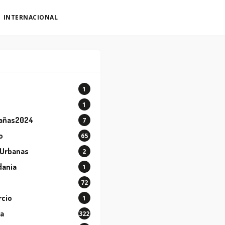
INTERNACIONAL
1
o
1
añas2024
7
o
65
 Urbanas
2
dania
1
72
cio
1
ra
322