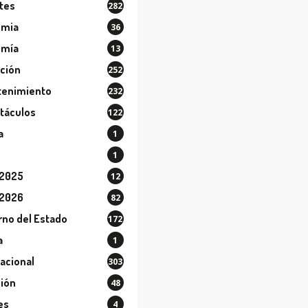
tes
282
ómia
36
omía
13
ción
252
tenimiento
232
táculos
122
a
1
1
 2025
12
 2026
82
rno del Estado
172
a
1
nacional
303
sión
48
es
4