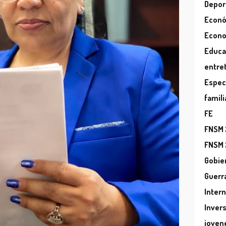
Depor
Econ
Econ
Educa
entre
Espec
famili
FE
FNSM
FNSM
Gobie
Guerr
Inter
Inver
joven