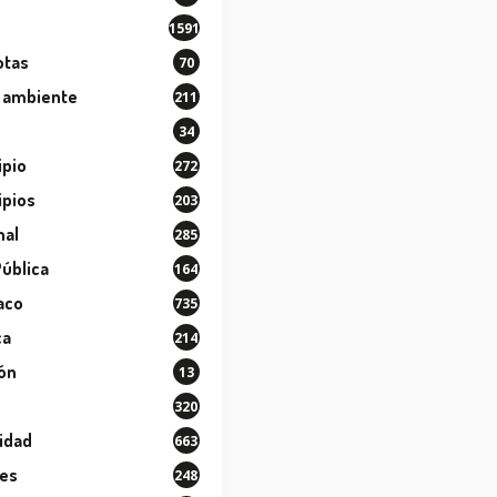
1591
otas
70
 ambiente
211
34
ipio
272
ipios
203
nal
285
Pública
164
aco
735
ca
214
ión
13
320
idad
663
les
248