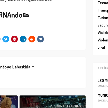
Tecno
Trans
RNAndo👟
Turis
vacun
Vialid
Violen
viral
ntoyo Labastida
ARTÍC
29 DE J
29 DE J
SIGUIENTE ARTÍCULO