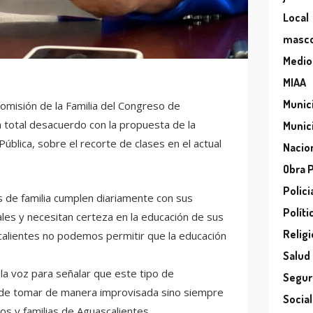
Local
masc
Medio
MIAA
Munic
omisión de la Familia del Congreso de
 total desacuerdo con la propuesta de la
Munic
ública, sobre el recorte de clases en el actual
Nacio
Obra 
Polici
de familia cumplen diariamente con sus
Políti
les y necesitan certeza en la educación de sus
Relig
calientes no podemos permitir que la educación
Salud
la voz para señalar que este tipo de
Segur
 de tomar de manera improvisada sino siempre
Socia
os y familias de Aguascalientes.