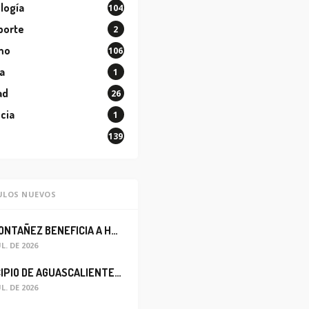
logía
104
porte
2
mo
106
a
1
ad
26
cia
1
139
ULOS NUEVOS
LEO MONTAÑEZ BENEFICIA A HABITANTES DEL BARRIO DE LA SALUD CON MEJORA DEL ALCANTARILLADO SANITARIO
UL. DE 2026
MUNICIPIO DE AGUASCALIENTES REABRE CIRCULACIÓN VEHICULAR EN LA CALLE JOSEFA ORTIZ DE DOMÍNGUEZ
UL. DE 2026