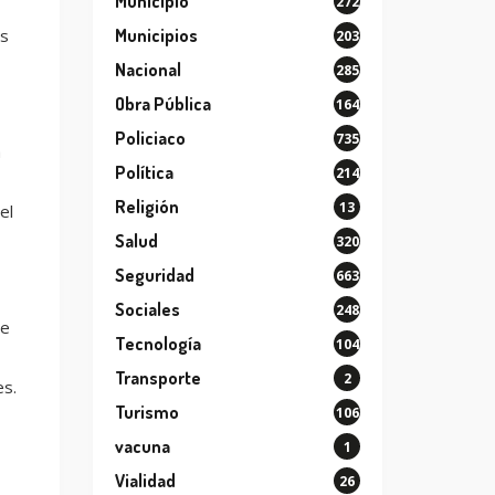
Municipio
272
as
Municipios
203
Nacional
285
Obra Pública
164
Policiaco
735
a
Política
214
Religión
13
el
Salud
320
Seguridad
663
Sociales
248
ie
Tecnología
104
Transporte
2
es.
Turismo
106
vacuna
1
Vialidad
26