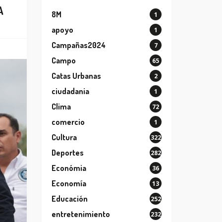
A
8M
1
apoyo
1
Campañas2024
7
Campo
65
Catas Urbanas
2
ciudadania
1
Clima
72
comercio
1
Cultura
322
Deportes
282
Económia
36
Economía
13
Educación
252
entretenimiento
232