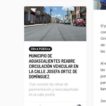
El 
com
Ori
de 
Obra Pública
las
MUNICIPIO DE
AGUASCALIENTES REABRE
Al 
CIRCULACIÓN VEHICULAR EN
las
LA CALLE JOSEFA ORTIZ DE
pun
DOMÍNGUEZ
par
Tras concluir las obras de
lla
pavimentación y reencarpertado
en la calle Josefa
Des