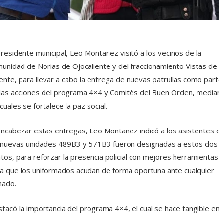
presidente municipal, Leo Montañez visitó a los vecinos de la
unidad de Norias de Ojocaliente y del fraccionamiento Vistas de
ente, para llevar a cabo la entrega de nuevas patrullas como part
las acciones del programa 4×4 y Comités del Buen Orden, media
 cuales se fortalece la paz social.
encabezar estas entregas, Leo Montañez indicó a los asistentes 
 nuevas unidades 489B3 y 571B3 fueron designadas a estos dos
tos, para reforzar la presencia policial con mejores herramientas
a que los uniformados acudan de forma oportuna ante cualquier
mado.
tacó la importancia del programa 4×4, el cual se hace tangible en