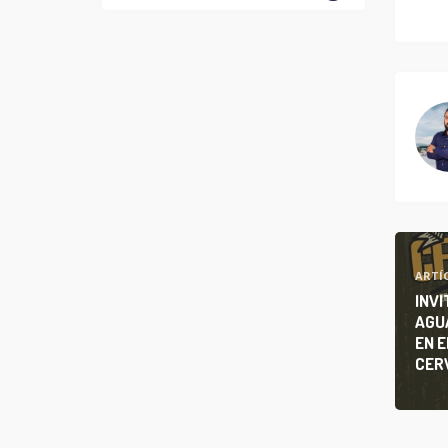
ARTÍ
INVI
AGU
EN E
CER