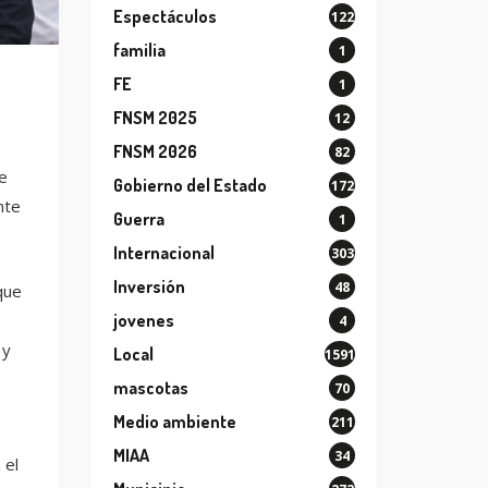
Espectáculos
122
familia
1
FE
1
FNSM 2025
12
FNSM 2026
82
e
Gobierno del Estado
172
nte
Guerra
1
Internacional
303
Inversión
48
que
jovenes
4
 y
Local
1591
mascotas
70
Medio ambiente
211
MIAA
34
 el