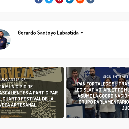
Gerardo Santoyo Labastida
SIGUIENTE ART
CULO ANTERIOR
PAN FORTALECE SU TRA
TA MUNICIPIO DE
LEGISLATIVO; ARLETTE M
ASCALIENTES A PARTICIPAR
ASUME LA COORDINACIÓN
L CUARTO FESTIVAL DE LA
GRUPO PARLAMENTARIO 
VEZA ARTESANAL
JU