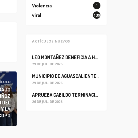
Violencia
1
viral
139
ARTÍCULOS NUEVOS
LEO MONTAÑEZ BENEFICIA A HABITANTES DEL BARRIO DE LA SALUD CON MEJORA DEL ALCANTARILLADO SANITARIO
29 DE JUL. DE 2026
MUNICIPIO DE AGUASCALIENTES REABRE CIRCULACIÓN VEHICULAR EN LA CALLE JOSEFA ORTIZ DE DOMÍNGUEZ
ÍCULO
29 DE JUL. DE 2026
BAJO
APRUEBA CABILDO TERMINACIÓN ANTICIPADA DEL CONTRATO PARA EL PROYECTO DE MODERNIZACIÓN DEL SISTEMA DE ALUMBRADO
UÑOZ
 DEL
26 DE JUL. DE 2026
Y LA
COPO