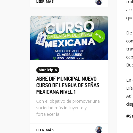
tra
LEER MÁS
acc
que
De 
com
tra
cap
Bue
Municipio
ABRE DIF MUNICIPAL NUEVO
En 
CURSO DE LENGUA DE SEÑAS
Día
MEXICANA NIVEL 1
Ati
Con el objetivo de promover una
dis
sociedad más incluyente y
fortalecer la
S
LEER MÁS