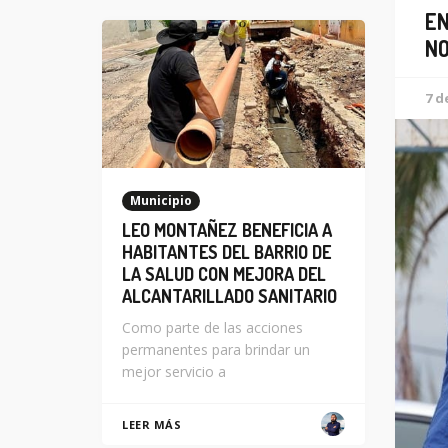
EN
NO
7 d
Municipio
LEO MONTAÑEZ BENEFICIA A
HABITANTES DEL BARRIO DE
LA SALUD CON MEJORA DEL
ALCANTARILLADO SANITARIO
Como parte de las acciones
permanentes para brindar un
mejor servicio a
LEER MÁS