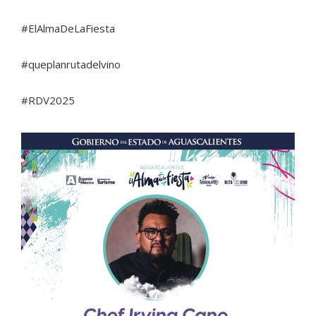
#ElAlmaDeLaFiesta
#queplanrutadelvino
#RDV2025