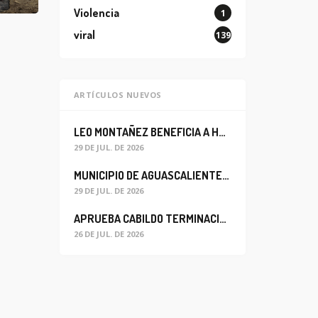
Violencia
1
viral
139
ARTÍCULOS NUEVOS
LEO MONTAÑEZ BENEFICIA A HABITANTES DEL BARRIO DE LA SALUD CON MEJORA DEL ALCANTARILLADO SANITARIO
29 DE JUL. DE 2026
MUNICIPIO DE AGUASCALIENTES REABRE CIRCULACIÓN VEHICULAR EN LA CALLE JOSEFA ORTIZ DE DOMÍNGUEZ
29 DE JUL. DE 2026
APRUEBA CABILDO TERMINACIÓN ANTICIPADA DEL CONTRATO PARA EL PROYECTO DE MODERNIZACIÓN DEL SISTEMA DE ALUMBRADO
26 DE JUL. DE 2026