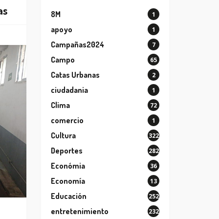
as
8M
1
apoyo
1
Campañas2024
7
Campo
65
Catas Urbanas
2
ciudadania
1
Clima
72
comercio
1
Cultura
322
Deportes
282
Económia
36
Economía
13
Educación
252
entretenimiento
232