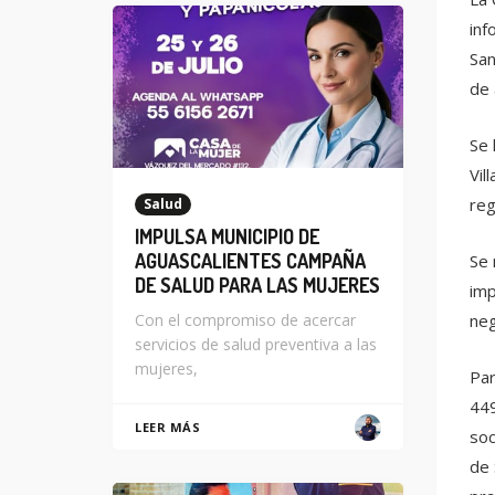
inf
San
de 
Se 
Vil
reg
Salud
IMPULSA MUNICIPIO DE
AGUASCALIENTES CAMPAÑA
Se 
DE SALUD PARA LAS MUJERES
imp
neg
Con el compromiso de acercar
servicios de salud preventiva a las
mujeres,
Par
449
LEER MÁS
soc
de 