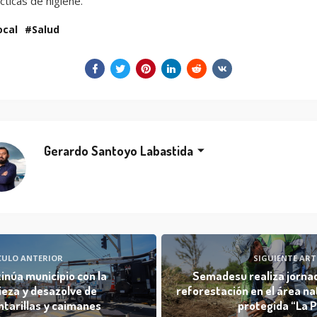
cticas de higiene.
ocal
Salud
Gerardo Santoyo Labastida
CULO ANTERIOR
SIGUIENTE ART
inúa municipio con la
Semadesu realiza jorna
ieza y desazolve de
reforestación en el área na
ntarillas y caimanes
protegida “La 