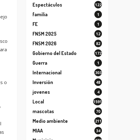
Espectáculos
122
familia
1
nejo
FE
1
FNSM 2025
12
isco
FNSM 2026
82
para
Gobierno del Estado
172
Guerra
1
Internacional
303
Inversión
os o
48
jovenes
4
Local
1591
o
mascotas
70
Medio ambiente
211
l
MIAA
34
as