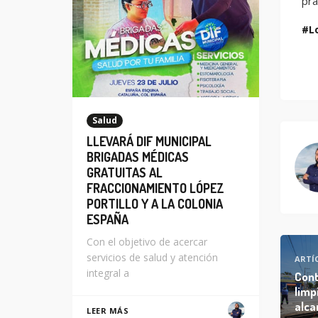
pra
L
Salud
LLEVARÁ DIF MUNICIPAL
BRIGADAS MÉDICAS
GRATUITAS AL
FRACCIONAMIENTO LÓPEZ
PORTILLO Y A LA COLONIA
ESPAÑA
Con el objetivo de acercar
servicios de salud y atención
ARTÍ
integral a
Cont
limp
alca
LEER MÁS