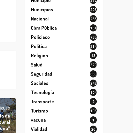
Municipio
272
Municipios
203
Nacional
285
Obra Pública
164
Policiaco
735
Política
214
Religión
13
Salud
320
Seguridad
663
Sociales
248
Tecnología
104
Transporte
2
ÍCULO
Turismo
106
da de
vacuna
1
tural
Pona”
Vialidad
26