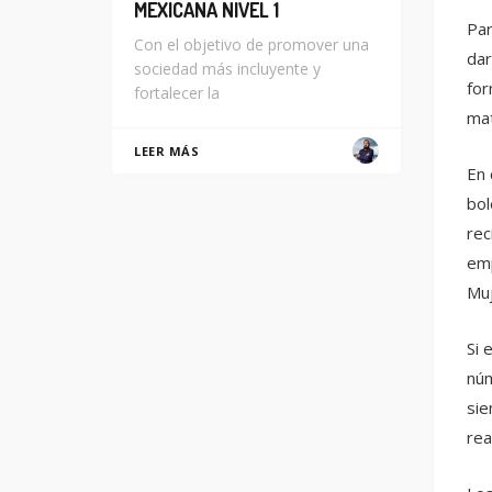
MEXICANA NIVEL 1
Par
Con el objetivo de promover una
dar
sociedad más incluyente y
for
fortalecer la
mat
LEER MÁS
En 
bol
rec
emp
Muj
Si 
núm
sie
rea