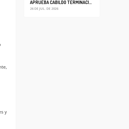
APRUEBA CABILDO TERMINACIÓN ANTICIPADA DEL CONTRATO PARA EL PROYECTO DE MODERNIZACIÓN DEL SISTEMA DE ALUMBRADO
26 DE JUL. DE 2026
o
nte,
es y