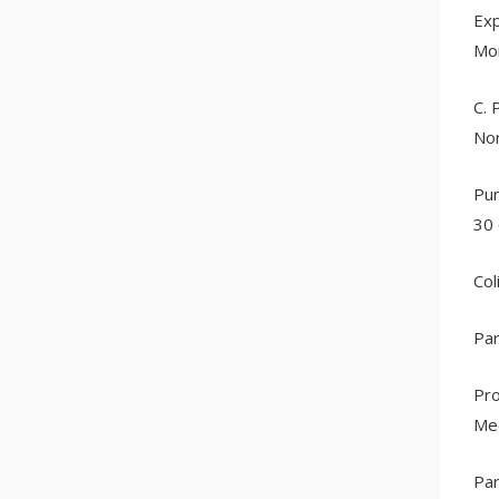
Exp
Mor
C. 
Nor
Pun
30 
Col
Par
Pro
Med
Par