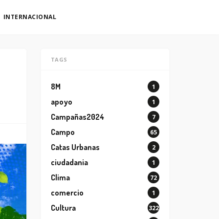
INTERNACIONAL
TAGS
8M
1
apoyo
1
Campañas2024
7
Campo
65
Catas Urbanas
2
ciudadania
1
Clima
72
comercio
1
Cultura
322