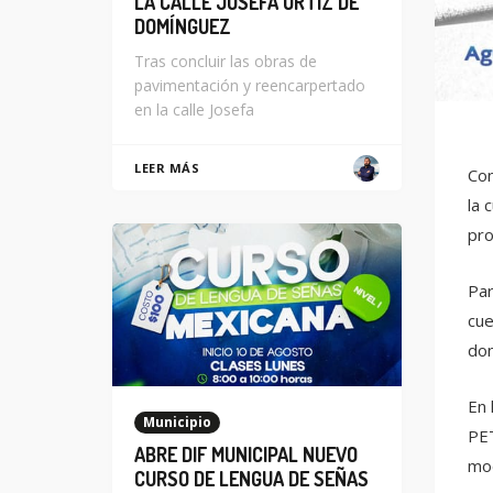
LA CALLE JOSEFA ORTIZ DE
DOMÍNGUEZ
Tras concluir las obras de
pavimentación y reencarpertado
en la calle Josefa
LEER MÁS
Con
la 
pro
Par
cue
don
En 
Municipio
PET
ABRE DIF MUNICIPAL NUEVO
mod
CURSO DE LENGUA DE SEÑAS