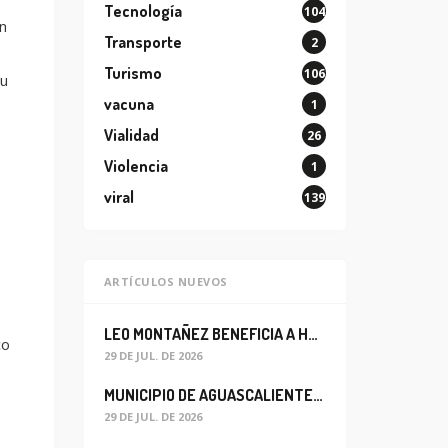
Tecnología
104
n
Transporte
2
Turismo
106
su
vacuna
1
Vialidad
26
Violencia
1
viral
139
ARTÍCULOS NUEVOS
LEO MONTAÑEZ BENEFICIA A HABITANTES DEL BARRIO DE LA SALUD CON MEJORA DEL ALCANTARILLADO SANITARIO
co
29 DE JUL. DE 2026
MUNICIPIO DE AGUASCALIENTES REABRE CIRCULACIÓN VEHICULAR EN LA CALLE JOSEFA ORTIZ DE DOMÍNGUEZ
29 DE JUL. DE 2026