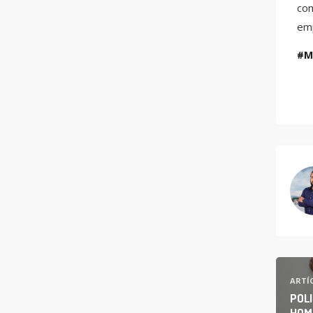
com
emp
M
ARTÍ
POLI
HOM