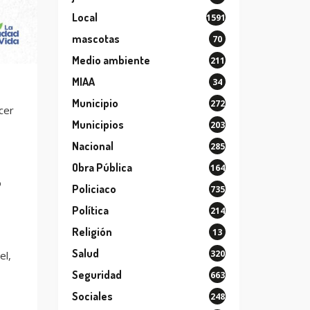
Local
1591
mascotas
70
Medio ambiente
211
MIAA
34
Municipio
272
cer
Municipios
203
Nacional
285
Obra Pública
164
o
Policiaco
735
Política
214
Religión
13
Salud
320
el,
Seguridad
663
Sociales
248