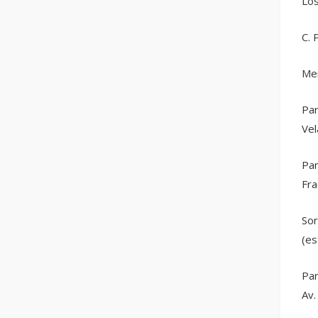
Los
C. 
Mer
Par
Vel
Par
Fra
Sor
(es
Par
Av.