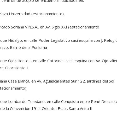
 centros de acopio se encuentran ubicados en:
Plaza Universidad (estacionamiento)
cado Soriana V.N.S.A., en Av. Siglo XXI (estacionamiento)
que Hidalgo, en calle Poder Legislativo casi esquina con J. Refugi
azco, Barrio de la Purísima
que Ojocaliente I, en calle Cotorinas casi esquina con Av. Ojocalie
cc. Ojocaliente I
iana Casa Blanca, en Av. Aguascalientes Sur 122, Jardines del Sol
tacionamiento)
que Lombardo Toledano, en calle Conquista entre René Descart
 de la Convención 1914 Oriente, Fracc. Santa Anita II