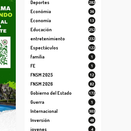
Deportes
282
Económia
36
Economía
13
Educación
252
entretenimiento
232
Espectáculos
122
familia
1
FE
1
FNSM 2025
12
FNSM 2026
82
Gobierno del Estado
172
Guerra
1
Internacional
303
Inversión
48
jovenes
4