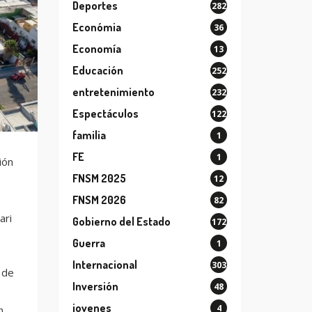
Deportes
282
Económia
36
Economía
13
Educación
252
entretenimiento
232
Espectáculos
122
familia
1
FE
1
ión
FNSM 2025
12
FNSM 2026
82
ari
Gobierno del Estado
172
Guerra
1
Internacional
303
 de
Inversión
48
jovenes
4
n