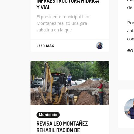
INFRAESTRUCTURA HÍDRICA
Y VIAL
de 
El presidente municipal Leo
Por
Montañez realizó una gira
sabatina en la que
ant
con
LEER MÁS
O
Municipio
REVISA LEO MONTAÑEZ
REHABILITACIÓN DE