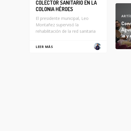
COLECTOR SANITARIO EN LA
COLONIA HÉROES
ARTÍ
El presidente municipal, Leo
Conm
Montañez supervisó la
Agua
rehabilitación de la red sanitaria
la y 
LEER MÁS