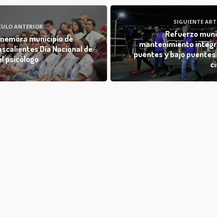
SIGUIENTE ART
CULO ANTERIOR
Refuerzo muni
emora municipio de
mantenimiento integr
scalientes Día Nacional de
puentes y bajo puentes 
el psicólogo
c