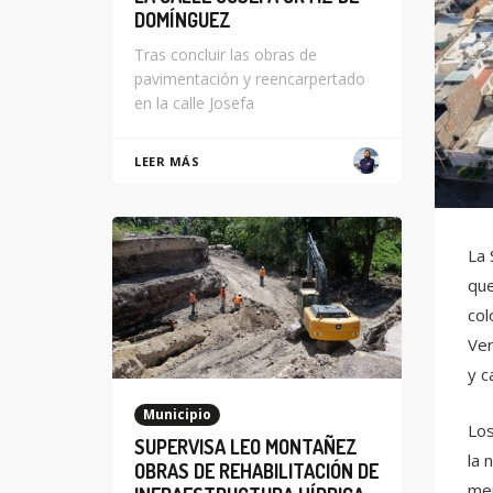
DOMÍNGUEZ
Tras concluir las obras de
pavimentación y reencarpertado
en la calle Josefa
LEER MÁS
La 
que
col
Ver
y c
Municipio
Los
SUPERVISA LEO MONTAÑEZ
la 
OBRAS DE REHABILITACIÓN DE
men