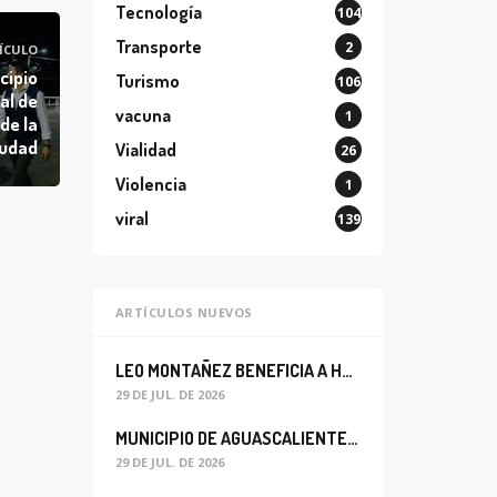
Tecnología
104
Transporte
2
ÍCULO
cipio
Turismo
106
al de
vacuna
1
de la
iudad
Vialidad
26
Violencia
1
viral
139
ARTÍCULOS NUEVOS
LEO MONTAÑEZ BENEFICIA A HABITANTES DEL BARRIO DE LA SALUD CON MEJORA DEL ALCANTARILLADO SANITARIO
29 DE JUL. DE 2026
MUNICIPIO DE AGUASCALIENTES REABRE CIRCULACIÓN VEHICULAR EN LA CALLE JOSEFA ORTIZ DE DOMÍNGUEZ
29 DE JUL. DE 2026