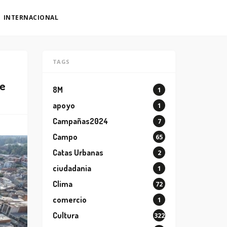
INTERNACIONAL
TAGS
re
8M
1
apoyo
1
Campañas2024
7
Campo
65
Catas Urbanas
2
ciudadania
1
Clima
72
comercio
1
Cultura
322