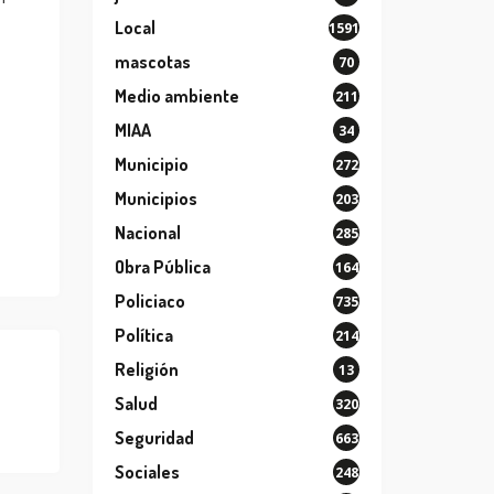
Local
1591
mascotas
70
Medio ambiente
211
MIAA
34
Municipio
272
Municipios
203
Nacional
285
Obra Pública
164
Policiaco
735
Política
214
Religión
13
Salud
320
Seguridad
663
Sociales
248