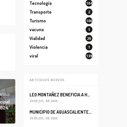
Tecnología
104
Transporte
2
Turismo
106
vacuna
1
Vialidad
26
Violencia
1
viral
139
ARTÍCULOS NUEVOS
LEO MONTAÑEZ BENEFICIA A HABITANTES DEL BARRIO DE LA SALUD CON MEJORA DEL ALCANTARILLADO SANITARIO
ÍCULO
cipal
29 DE JUL. DE 2026
2024"
MUNICIPIO DE AGUASCALIENTES REABRE CIRCULACIÓN VEHICULAR EN LA CALLE JOSEFA ORTIZ DE DOMÍNGUEZ
29 DE JUL. DE 2026