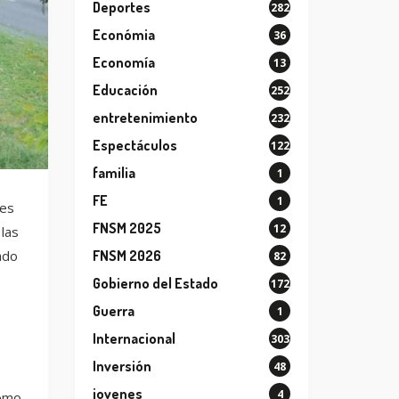
Deportes
282
Económia
36
Economía
13
Educación
252
entretenimiento
232
Espectáculos
122
familia
1
FE
1
ues
FNSM 2025
12
las
ado
FNSM 2026
82
Gobierno del Estado
172
Guerra
1
Internacional
303
Inversión
48
jovenes
4
como