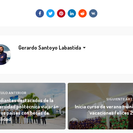
Gerardo Santoyo Labastida
CULO ANTERIOR
SIGUIENTE ART
diantes destacados de la
ersidad politécnica viajarán
Inicia curso de verano muni
ros países con becas de
"vacaciones felices 
lidad