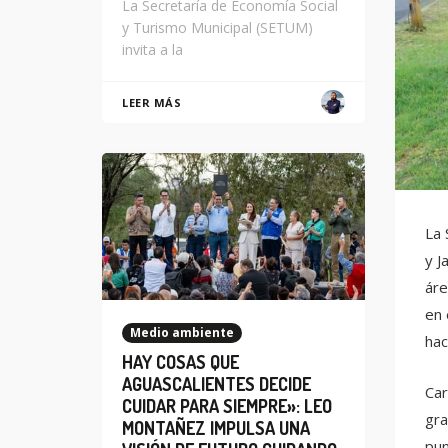
La Secretaría de Economía Social
y Turismo Municipal (SETUM)
invita a la
LEER MÁS
La 
y J
áre
en 
Medio ambiente
hac
HAY COSAS QUE
AGUASCALIENTES DECIDE
Car
CUIDAR PARA SIEMPRE»: LEO
gra
MONTAÑEZ IMPULSA UNA
pun