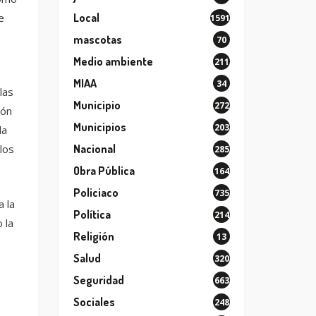
e
Local
1591
mascotas
70
Medio ambiente
211
MIAA
34
las
Municipio
272
ión
Municipios
203
la
los
Nacional
285
Obra Pública
164
Policiaco
735
 la
Política
214
 la
Religión
13
Salud
320
Seguridad
663
Sociales
248