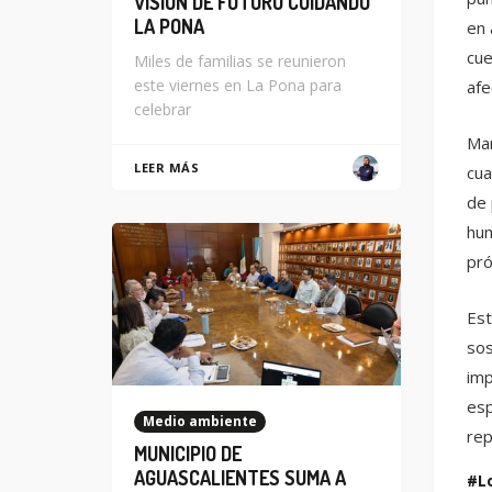
VISIÓN DE FUTURO CUIDANDO
LA PONA
en 
cue
Miles de familias se reunieron
este viernes en La Pona para
afe
celebrar
Mar
LEER MÁS
cua
de 
hum
pró
Est
sos
imp
esp
Medio ambiente
rep
MUNICIPIO DE
AGUASCALIENTES SUMA A
L