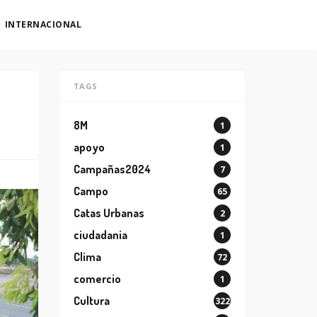
INTERNACIONAL
TAGS
8M
1
apoyo
1
Campañas2024
7
Campo
65
Catas Urbanas
2
ciudadania
1
Clima
72
comercio
1
Cultura
322