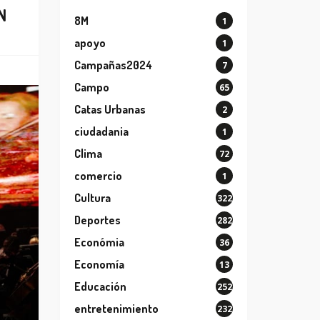
N
8M
1
apoyo
1
Campañas2024
7
Campo
65
Catas Urbanas
2
ciudadania
1
Clima
72
comercio
1
Cultura
322
Deportes
282
Económia
36
Economía
13
Educación
252
entretenimiento
232