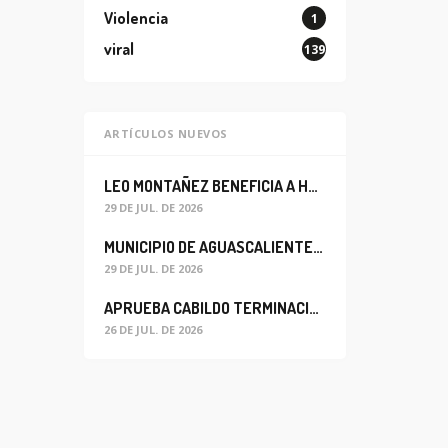
Violencia
1
viral
139
ARTÍCULOS NUEVOS
LEO MONTAÑEZ BENEFICIA A HABITANTES DEL BARRIO DE LA SALUD CON MEJORA DEL ALCANTARILLADO SANITARIO
29 DE JUL. DE 2026
MUNICIPIO DE AGUASCALIENTES REABRE CIRCULACIÓN VEHICULAR EN LA CALLE JOSEFA ORTIZ DE DOMÍNGUEZ
29 DE JUL. DE 2026
APRUEBA CABILDO TERMINACIÓN ANTICIPADA DEL CONTRATO PARA EL PROYECTO DE MODERNIZACIÓN DEL SISTEMA DE ALUMBRADO
26 DE JUL. DE 2026