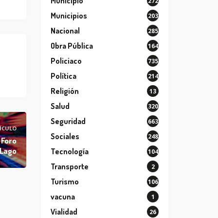
Municipio
272
Municipios
203
Nacional
285
Obra Pública
164
Policiaco
735
Política
214
Religión
13
Salud
320
Seguridad
663
ÍCULO
Sociales
248
 Foro
 Lago
Tecnología
104
Transporte
2
Turismo
106
vacuna
1
Vialidad
26