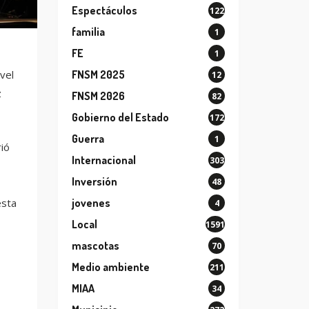
Espectáculos
122
familia
1
FE
1
vel
FNSM 2025
12
z
FNSM 2026
82
Gobierno del Estado
172
Guerra
1
rió
Internacional
303
Inversión
48
esta
jovenes
4
Local
1591
mascotas
70
Medio ambiente
211
MIAA
34