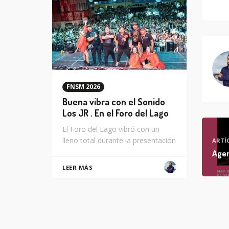
FNSM 2026
Buena vibra con el Sonido
Los JR . En el Foro del Lago
El Foro del Lago vibró con un
lleno total durante la presentación
ARTÍ
Agen
LEER MÁS