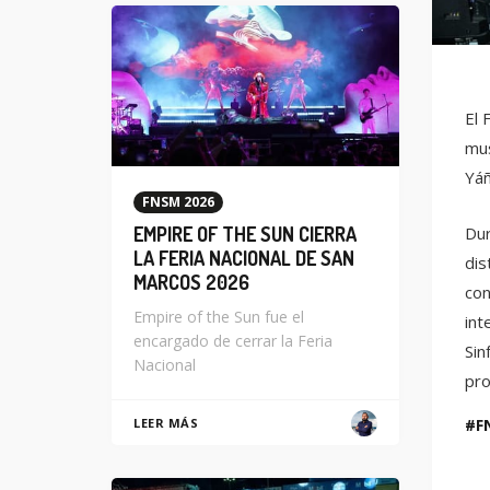
El 
mus
Yáñ
FNSM 2026
Dur
EMPIRE OF THE SUN CIERRA
LA FERIA NACIONAL DE SAN
dis
MARCOS 2026
con
Empire of the Sun fue el
int
encargado de cerrar la Feria
Sin
Nacional
pro
F
LEER MÁS