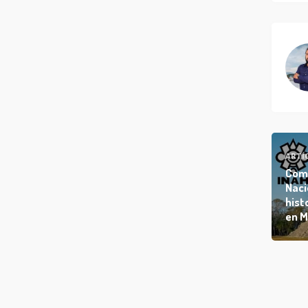
ARTÍ
Comu
Naci
hist
en M