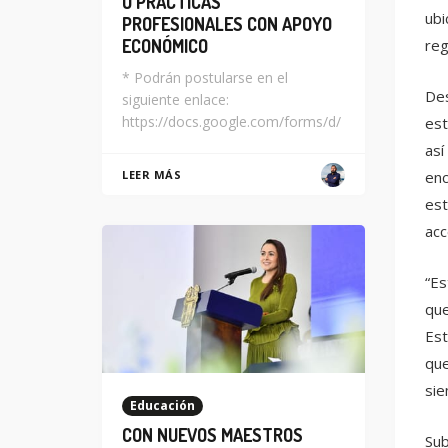
O PRÁCTICAS
ubi
PROFESIONALES CON APOYO
reg
ECONÓMICO
* Podrán postularse en el
Des
siguiente enlace:
https://docs.google.com/forms/d/
est
así
enc
LEER MÁS
est
acc
“Es
que
Est
que
sie
Educación
CON NUEVOS MAESTROS
Sub