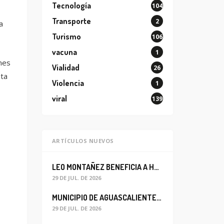
Tecnología
104
Transporte
2
a
Turismo
106
vacuna
1
mes
Vialidad
26
sta
Violencia
1
viral
139
ARTÍCULOS NUEVOS
LEO MONTAÑEZ BENEFICIA A HABITANTES DEL BARRIO DE LA SALUD CON MEJORA DEL ALCANTARILLADO SANITARIO
29 DE JUL. DE 2026
MUNICIPIO DE AGUASCALIENTES REABRE CIRCULACIÓN VEHICULAR EN LA CALLE JOSEFA ORTIZ DE DOMÍNGUEZ
29 DE JUL. DE 2026