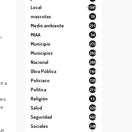
Local
1591
mascotas
70
Medio ambiente
211
MIAA
34
s,
Municipio
272
Municipios
203
Nacional
285
Obra Pública
164
Policiaco
735
tí a
Política
214
Religión
ara
13
te
Salud
320
Seguridad
663
Sociales
248
un