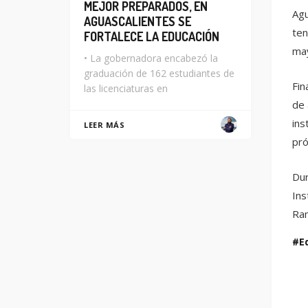
MEJOR PREPARADOS, EN
Agu
AGUASCALIENTES SE
ten
FORTALECE LA EDUCACIÓN
may
• La gobernadora encabezó la
graduación de 162 estudiantes de
Fin
las licenciaturas en
de 
ins
LEER MÁS
pr
Dur
Ins
Ram
E