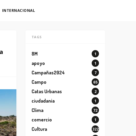
INTERNACIONAL
TAGS
ra
8M
1
apoyo
1
Campañas2024
7
Campo
65
Catas Urbanas
2
ciudadania
1
Clima
72
comercio
1
Cultura
322