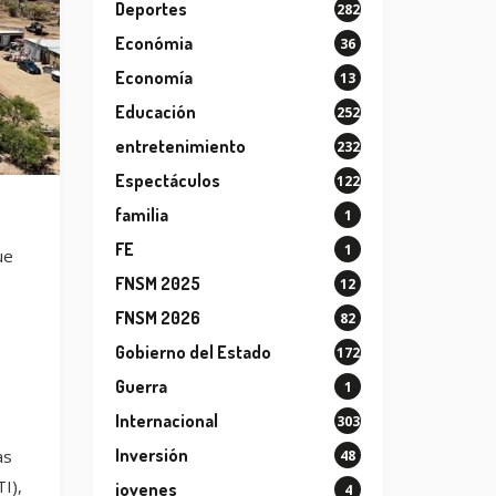
Deportes
282
Económia
36
Economía
13
Educación
252
entretenimiento
232
Espectáculos
122
familia
1
FE
1
ue
FNSM 2025
12
FNSM 2026
82
Gobierno del Estado
172
Guerra
1
Internacional
303
Inversión
as
48
I),
jovenes
4