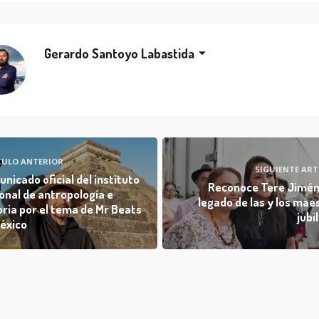
Gerardo Santoyo Labastida
CULO ANTERIOR
SIGUIENTE ART
nicado oficial del instituto
Reconoce Tere Jimén
onal de antropología e
legado de las y los mae
oria por el tema de Mr Beats
jubi
éxico