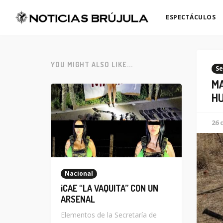
ESPECTÁCULOS
YOU MIGHT ALSO LIKE...
Se
MA
HU
26 
Nacional
¡CAE “LA VAQUITA” CON UN
ARSENAL
Elementos de la Secretaría de