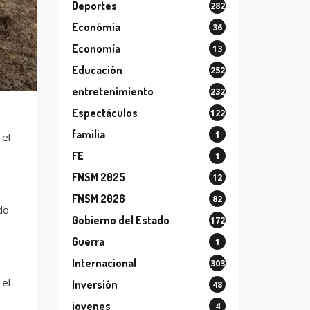
Deportes
282
Económia
36
Economía
13
Educación
252
entretenimiento
232
Espectáculos
122
familia
1
 el
FE
1
FNSM 2025
12
FNSM 2026
82
do
Gobierno del Estado
172
Guerra
1
Internacional
303
 el
Inversión
48
jovenes
4