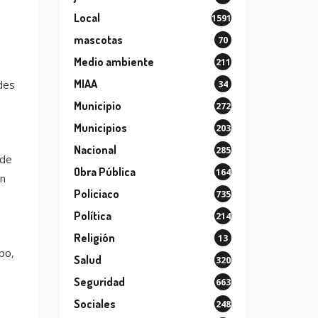
Local
1591
mascotas
70
Medio ambiente
211
MIAA
des
34
Municipio
272
Municipios
203
Nacional
285
 de
Obra Pública
164
ón
Policiaco
735
Política
214
Religión
13
po,
Salud
320
Seguridad
663
Sociales
248