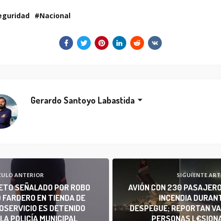
eguridad
Nacional
Gerardo Santoyo Labastida
CULO ANTERIOR
SIGUIENTE ART
ETO SEÑALADO POR ROBO
AVIÓN CON 230 PASAJERO
 FARDERO EN TIENDA DE
INCENDIA DURANT
OSERVICIO ES DETENIDO
DESPEGUE; REPORTAN VA
LA POLICÍA MUNICIPAL
PERSONAS L€SION