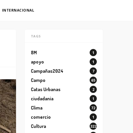
INTERNACIONAL
TAGS
8M
1
apoyo
1
Campañas2024
7
Campo
65
Catas Urbanas
2
ciudadania
1
Clima
72
comercio
1
Cultura
322