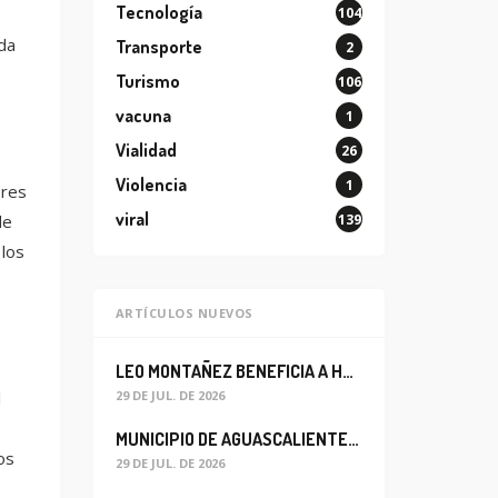
Tecnología
104
da
Transporte
2
Turismo
106
vacuna
1
Vialidad
26
Violencia
1
ores
viral
139
de
 los
ARTÍCULOS NUEVOS
LEO MONTAÑEZ BENEFICIA A HABITANTES DEL BARRIO DE LA SALUD CON MEJORA DEL ALCANTARILLADO SANITARIO
29 DE JUL. DE 2026
l
MUNICIPIO DE AGUASCALIENTES REABRE CIRCULACIÓN VEHICULAR EN LA CALLE JOSEFA ORTIZ DE DOMÍNGUEZ
os
29 DE JUL. DE 2026