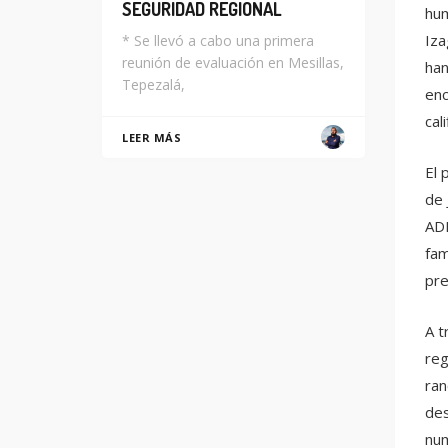
SEGURIDAD REGIONAL
hum
Iza
* Se llevó a cabo una primera
reunión de evaluación en Mesillas,
han
Tepezalá,
enc
cal
LEER MÁS
El 
de 
ADN
fam
pre
A t
reg
ran
des
num