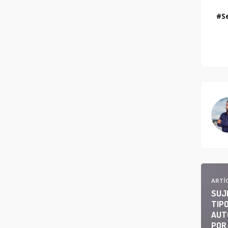
S
ARTÍ
SUJ
TIPO
AUT
POR 