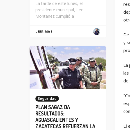
La tarde de este lunes, el
res
presidente municipal, Leo
dep
Montañez cumplió a
otr
LEER MÁS
De 
y s
pro
La 
las
de 
"Co
Seguridad
esp
PLAN SAGAZ DA
con
RESULTADOS;
AGUASCALIENTES Y
ZACATECAS REFUERZAN LA
El 