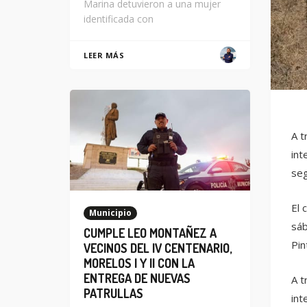
Marina detuvieron a una mujer
identificada con
LEER MÁS
A t
int
seg
El 
Municipio
sáb
CUMPLE LEO MONTAÑEZ A
Pin
VECINOS DEL IV CENTENARIO,
MORELOS I Y II CON LA
ENTREGA DE NUEVAS
A t
PATRULLAS
int