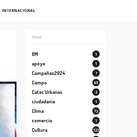
INTERNACIONAL
TAGS
8M
1
apoyo
1
Campañas2024
7
Campo
65
Catas Urbanas
2
ciudadania
1
Clima
72
comercio
1
Cultura
322