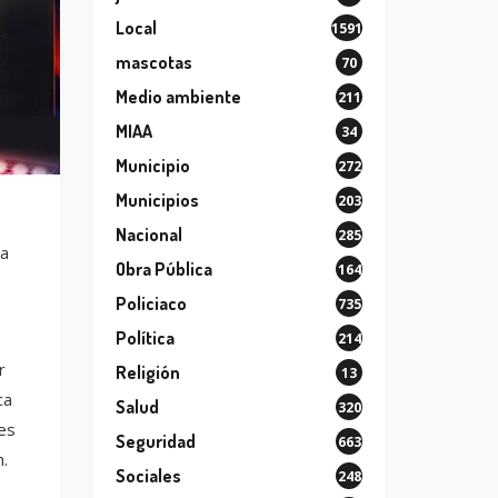
Local
1591
mascotas
70
Medio ambiente
211
MIAA
34
Municipio
272
Municipios
203
Nacional
285
la
Obra Pública
164
Policiaco
735
Política
214
r
Religión
13
ca
Salud
320
es
Seguridad
663
.
Sociales
248