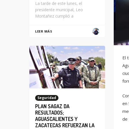
La tarde de este lunes, el
presidente municipal, Leo
Montañez cumplió a
LEER MÁS
El 
Agu
ciu
for
Com
Seguridad
en 
PLAN SAGAZ DA
men
RESULTADOS;
AGUASCALIENTES Y
de 
ZACATECAS REFUERZAN LA