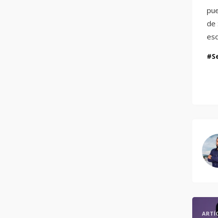
pue
de 
esq
S
ARTÍ