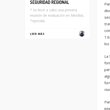
SEGURIDAD REGIONAL
Par
* Se llevó a cabo una primera
div
reunión de evaluación en Mesillas,
sec
Tepezalá,
tra
con
LEER MÁS
1.6
los
La 
for
par
alg
for
ciu
Par
int