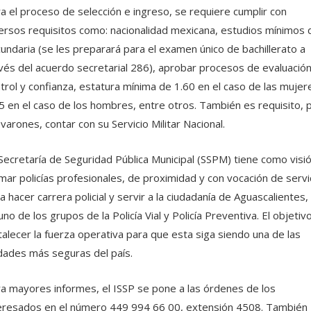
a el proceso de selección e ingreso, se requiere cumplir con
ersos requisitos como: nacionalidad mexicana, estudios mínimos 
undaria (se les preparará para el examen único de bachillerato a
vés del acuerdo secretarial 286), aprobar procesos de evaluación
trol y confianza, estatura mínima de 1.60 en el caso de las mujer
5 en el caso de los hombres, entre otros. También es requisito, 
 varones, contar con su Servicio Militar Nacional.
Secretaría de Seguridad Pública Municipal (SSPM) tiene como visi
mar policías profesionales, de proximidad y con vocación de servic
a hacer carrera policial y servir a la ciudadanía de Aguascalientes,
uno de los grupos de la Policía Vial y Policía Preventiva. El objetiv
talecer la fuerza operativa para que esta siga siendo una de las
dades más seguras del país.
a mayores informes, el ISSP se pone a las órdenes de los
eresados en el número 449 994 66 00, extensión 4508. También