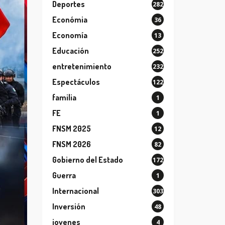
Deportes
282
Económia
36
Economía
13
Educación
252
entretenimiento
232
Espectáculos
122
familia
1
FE
1
FNSM 2025
12
FNSM 2026
82
Gobierno del Estado
172
Guerra
1
Internacional
303
Inversión
48
jovenes
4