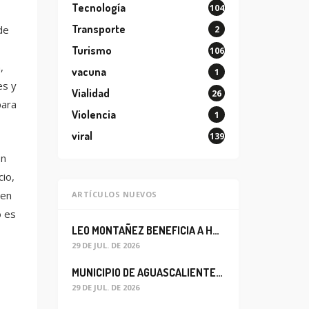
Tecnología
104
Transporte
de
2
Turismo
106
,
vacuna
1
es y
Vialidad
26
para
Violencia
1
viral
139
ón
io,
 en
ARTÍCULOS NUEVOS
o es
LEO MONTAÑEZ BENEFICIA A HABITANTES DEL BARRIO DE LA SALUD CON MEJORA DEL ALCANTARILLADO SANITARIO
29 DE JUL. DE 2026
MUNICIPIO DE AGUASCALIENTES REABRE CIRCULACIÓN VEHICULAR EN LA CALLE JOSEFA ORTIZ DE DOMÍNGUEZ
29 DE JUL. DE 2026