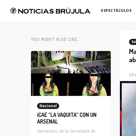
ESPECTÁCULOS
YOU MIGHT ALSO LIKE...
Se
Ma
ab
13 
Nacional
¡CAE “LA VAQUITA” CON UN
ARSENAL
Elementos de la Secretaría de