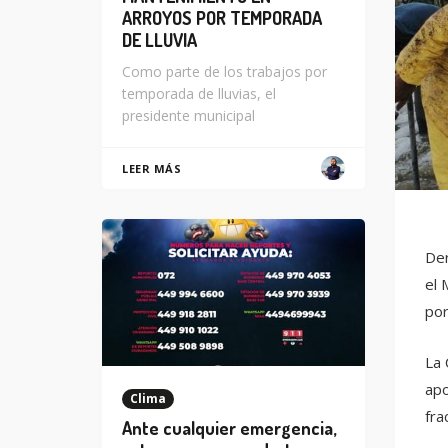
ARROYOS POR TEMPORADA
DE LLUVIA
Como parte de los trabajos por
temporada de lluvias, el
presidente municipal
LEER MÁS
Der
el 
por
La 
apo
Clima
fra
Ante cualquier emergencia,