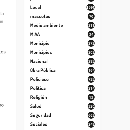
Local
1591
la
mascotas
70
in
Medio ambiente
211
MIAA
34
Municipio
272
tos
Municipios
203
Nacional
285
Obra Pública
164
Policiaco
735
Política
214
Religión
13
bo
Salud
320
Seguridad
663
Sociales
248