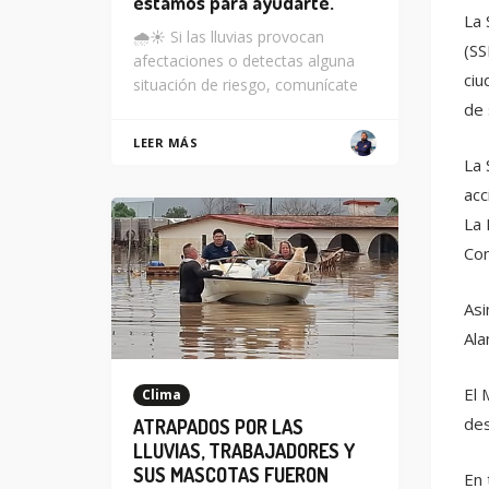
estamos para ayudarte.
La 
🌧️☀️ Si las lluvias provocan
(SS
afectaciones o detectas alguna
ciu
situación de riesgo, comunícate
de
LEER MÁS
La 
acc
La 
Con
Asi
Ala
El 
Clima
des
ATRAPADOS POR LAS
LLUVIAS, TRABAJADORES Y
SUS MASCOTAS FUERON
En 