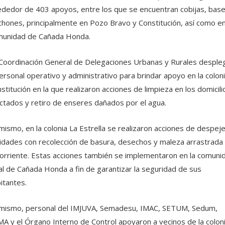
ededor de 403 apoyos, entre los que se encuentran cobijas, base
chones, principalmente en Pozo Bravo y Constitución, así como en
unidad de Cañada Honda.
Coordinación General de Delegaciones Urbanas y Rurales desple
ersonal operativo y administrativo para brindar apoyo en la colon
stitución en la que realizaron acciones de limpieza en los domicili
ctados y retiro de enseres dañados por el agua.
mismo, en la colonia La Estrella se realizaron acciones de despej
lidades con recolección de basura, desechos y maleza arrastrada
corriente. Estas acciones también se implementaron en la comuni
al de Cañada Honda a fin de garantizar la seguridad de sus
itantes.
mismo, personal del IMJUVA, Semadesu, IMAC, SETUM, Sedum,
A y el Órgano Interno de Control apoyaron a vecinos de la colon