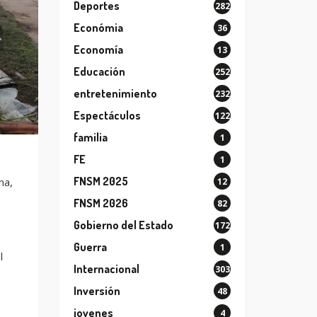
Deportes
282
Económia
36
Economía
13
Educación
252
entretenimiento
232
Espectáculos
122
familia
1
FE
1
FNSM 2025
na,
12
FNSM 2026
82
Gobierno del Estado
172
Guerra
1
l
Internacional
303
Inversión
48
jovenes
4