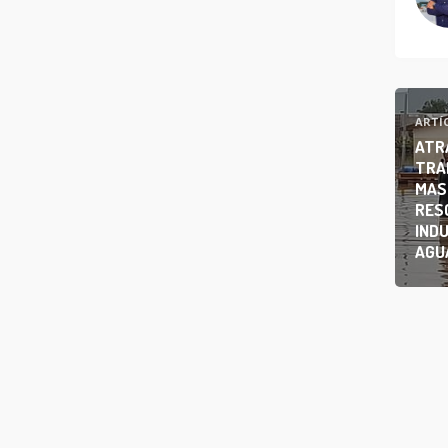
ARTÍ
ATR
TRA
MAS
RES
INDU
AGU