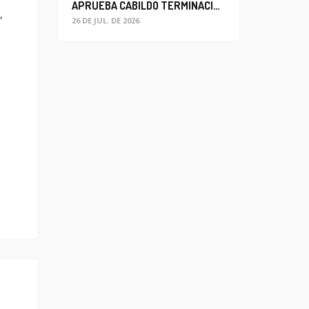
APRUEBA CABILDO TERMINACIÓN ANTICIPADA DEL CONTRATO PARA EL PROYECTO DE MODERNIZACIÓN DEL SISTEMA DE ALUMBRADO
,
26 DE JUL. DE 2026
s