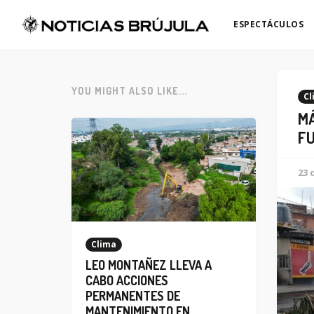
ESPECTÁCULOS
YOU MIGHT ALSO LIKE...
Cl
MÁ
FU
23 
Clima
LEO MONTAÑEZ LLEVA A
CABO ACCIONES
PERMANENTES DE
MANTENIMIENTO EN