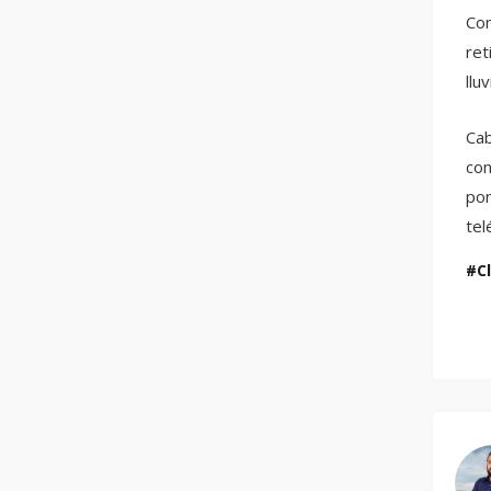
Con
ret
lluv
Cab
con
pon
te
C