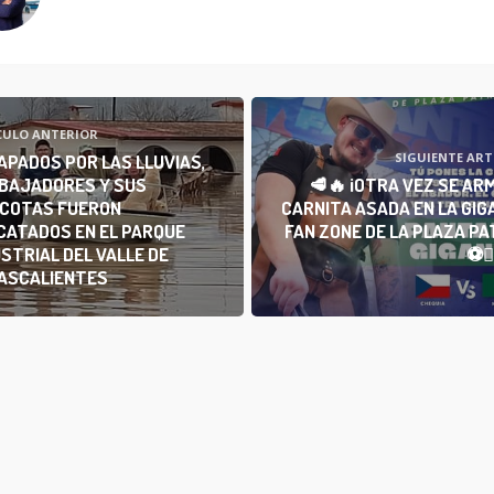
CULO ANTERIOR
SIGUIENTE ART
APADOS POR LAS LLUVIAS,
BAJADORES Y SUS
🥩🔥 ¡OTRA VEZ SE AR
COTAS FUERON
CARNITA ASADA EN LA GIG
CATADOS EN EL PARQUE
FAN ZONE DE LA PLAZA PA
STRIAL DEL VALLE DE
⚽
ASCALIENTES