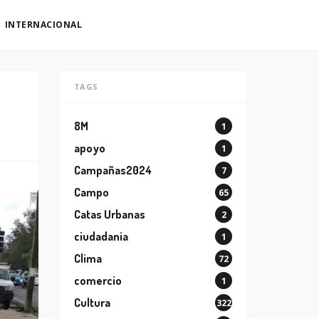
INTERNACIONAL
TAGS
8M
1
apoyo
1
Campañas2024
7
Campo
65
Catas Urbanas
2
ciudadania
1
Clima
72
comercio
1
Cultura
322