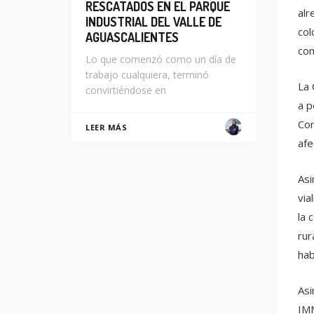
RESCATADOS EN EL PARQUE
alr
INDUSTRIAL DEL VALLE DE
col
AGUASCALIENTES
com
Lo que comenzó como un día de
trabajo cualquiera, terminó
La 
convirtiéndose en
a p
Con
LEER MÁS
afe
Asi
via
la 
rur
hab
Asi
IMM