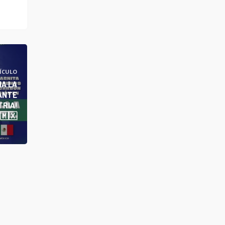
ÍCULO
MA LA
ANTE
TRIA!
🇲🇽