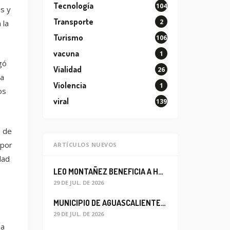
Tecnología
104
s y
Transporte
2
 la
Turismo
106
vacuna
1
gó
Vialidad
26
ia
Violencia
1
os
viral
139
e de
 por
ARTÍCULOS NUEVOS
dad
LEO MONTAÑEZ BENEFICIA A HABITANTES DEL BARRIO DE LA SALUD CON MEJORA DEL ALCANTARILLADO SANITARIO
29 DE JUL. DE 2026
MUNICIPIO DE AGUASCALIENTES REABRE CIRCULACIÓN VEHICULAR EN LA CALLE JOSEFA ORTIZ DE DOMÍNGUEZ
29 DE JUL. DE 2026
ia