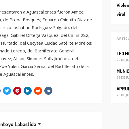
Violen
resentaron a Aguascalientes fueron Aimee
viral
ia, de Prepa Bosques; Eduardo Chiquito Díaz de
ncisco Joshabad Rodríguez Salgado, del
eaga; Gabriel Ortega Vázquez, del CBTis 282;
ARTÍC
urtado, del Cecytea Ciudad Satélite Morelos;
ado Loredo, del Bachillerato General
hávez; Allison Simonet Solís Jiménez, del
29 DE J
Zoe Yuleni García Serna, del Bachillerato de la
e Aguascalientes.
29 DE J
26 DE J
ntoyo Labastida