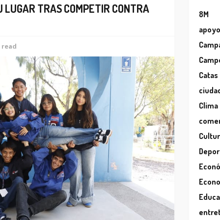
U LUGAR TRAS COMPETIR CONTRA
8M
apoy
Camp
 read
Camp
Catas
ciuda
Clima
comer
Cultu
Depor
Econ
Econ
Educa
entre