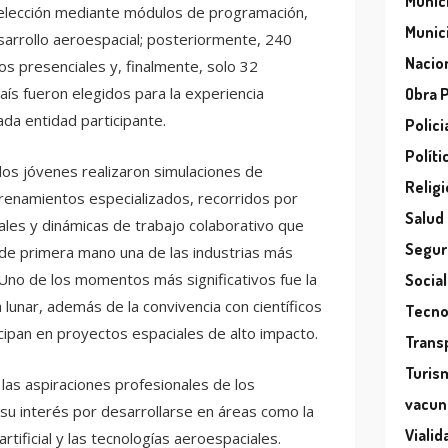
Munic
 selección mediante módulos de programación,
Munic
 desarrollo aeroespacial; posteriormente, 240
Nacio
 presenciales y, finalmente, solo 32
aís fueron elegidos para la experiencia
Obra 
ada entidad participante.
Polici
Políti
 los jóvenes realizaron simulaciones de
Relig
trenamientos especializados, recorridos por
Salud
ales y dinámicas de trabajo colaborativo que
Segur
 de primera mano una de las industrias más
Uno de los momentos más significativos fue la
Socia
 lunar, además de la convivencia con científicos
Tecno
icipan en proyectos espaciales de alto impacto.
Trans
Turis
 las aspiraciones profesionales de los
vacun
 su interés por desarrollarse en áreas como la
Vialid
 artificial y las tecnologías aeroespaciales.