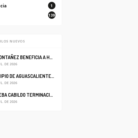
cia
1
139
ULOS NUEVOS
LEO MONTAÑEZ BENEFICIA A HABITANTES DEL BARRIO DE LA SALUD CON MEJORA DEL ALCANTARILLADO SANITARIO
UL. DE 2026
MUNICIPIO DE AGUASCALIENTES REABRE CIRCULACIÓN VEHICULAR EN LA CALLE JOSEFA ORTIZ DE DOMÍNGUEZ
UL. DE 2026
APRUEBA CABILDO TERMINACIÓN ANTICIPADA DEL CONTRATO PARA EL PROYECTO DE MODERNIZACIÓN DEL SISTEMA DE ALUMBRADO
UL. DE 2026