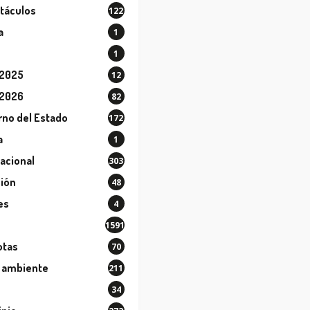
táculos
122
a
1
1
 2025
12
 2026
82
rno del Estado
172
a
1
nacional
303
sión
48
es
4
1591
otas
70
 ambiente
211
34