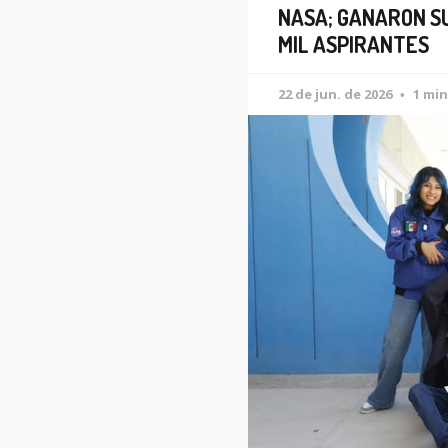
NASA; GANARON S
MIL ASPIRANTES
22 de jun. de 2026
1 min