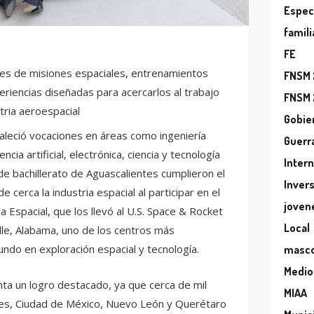
Espec
famili
FE
nes de misiones espaciales, entrenamientos
FNSM
eriencias diseñadas para acercarlos al trabajo
FNSM
stria aeroespacial
Gobie
taleció vocaciones en áreas como ingeniería
Guerr
encia artificial, electrónica, ciencia y tecnología
Inter
e bachillerato de Aguascalientes cumplieron el
Inver
 cerca la industria espacial al participar en el
joven
Espacial, que los llevó al U.S. Space & Rocket
Local
lle, Alabama, uno de los centros más
ndo en exploración espacial y tecnología.
masc
Medio
nta un logro destacado, ya que cerca de mil
MIAA
es, Ciudad de México, Nuevo León y Querétaro