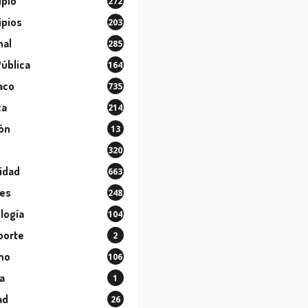
ipio
272
ipios
203
nal
285
Pública
164
aco
735
ca
214
ión
13
320
idad
663
les
248
logía
104
porte
2
mo
106
a
1
ad
26