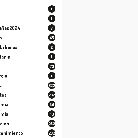
1
o
1
añas2024
7
o
65
 Urbanas
2
dania
1
72
cio
1
ra
322
tes
282
ómia
36
omía
13
ción
252
tenimiento
232