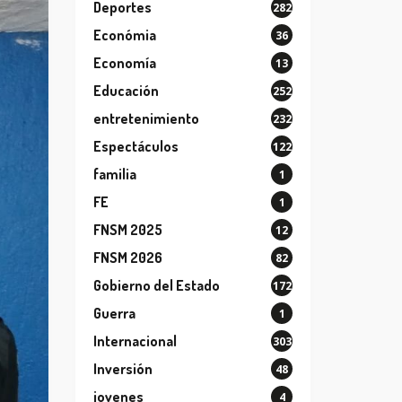
Deportes
282
Económia
36
Economía
13
Educación
252
entretenimiento
232
Espectáculos
122
familia
1
FE
1
FNSM 2025
12
FNSM 2026
82
Gobierno del Estado
172
Guerra
1
Internacional
303
Inversión
48
jovenes
4