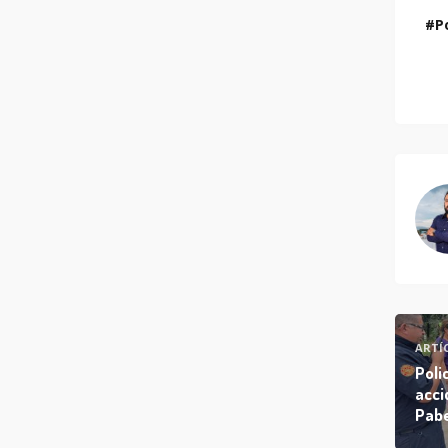
P
ARTÍ
Poli
acci
Pabe