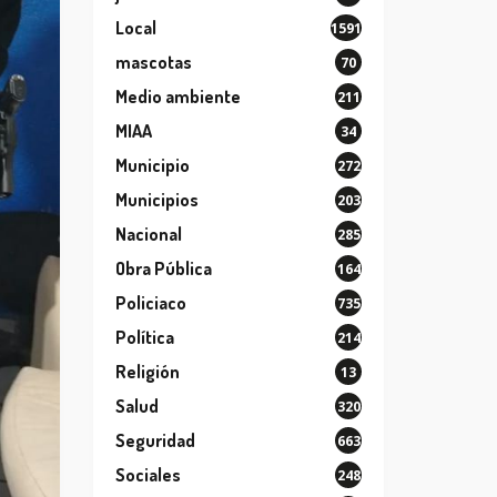
Local
1591
mascotas
70
Medio ambiente
211
MIAA
34
Municipio
272
Municipios
203
Nacional
285
Obra Pública
164
Policiaco
735
Política
214
Religión
13
Salud
320
Seguridad
663
Sociales
248