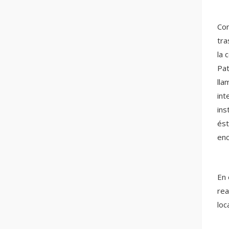
Con
tra
la 
Pat
lla
int
ins
ést
enc
En 
rea
loca