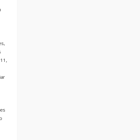
n
es,
s
711,
iar
les
o