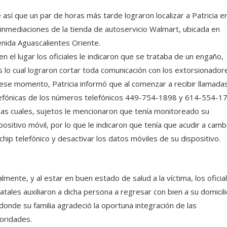
 así que un par de horas más tarde lograron localizar a Patricia e
 inmediaciones de la tienda de autoservicio Walmart, ubicada en
nida Aguascalientes Oriente.
en el lugar los oficiales le indicaron que se trataba de un engaño,
s lo cual lograron cortar toda comunicación con los extorsionador
ese momento, Patricia informó que al comenzar a recibir llamada
efónicas de los números telefónicos 449-754-1898 y 614-554-1
las cuales, sujetos le mencionaron que tenía monitoreado su
positivo móvil, por lo que le indicaron que tenía que acudir a camb
chip telefónico y desactivar los datos móviles de su dispositivo.
almente, y al estar en buen estado de salud a la víctima, los oficia
atales auxiliaron a dicha persona a regresar con bien a su domicili
donde su familia agradeció la oportuna integración de las
oridades.