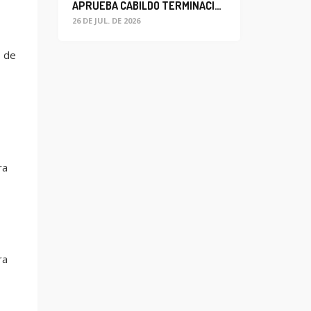
APRUEBA CABILDO TERMINACIÓN ANTICIPADA DEL CONTRATO PARA EL PROYECTO DE MODERNIZACIÓN DEL SISTEMA DE ALUMBRADO
26 DE JUL. DE 2026
, de
ra
ra