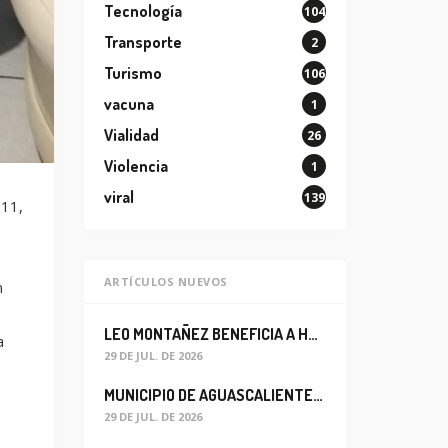
Tecnología
104
Transporte
2
Turismo
106
vacuna
1
Vialidad
26
Violencia
1
viral
139
911,
ARTÍCULOS NUEVOS
n
LEO MONTAÑEZ BENEFICIA A HABITANTES DEL BARRIO DE LA SALUD CON MEJORA DEL ALCANTARILLADO SANITARIO
a
29 DE JUL. DE 2026
MUNICIPIO DE AGUASCALIENTES REABRE CIRCULACIÓN VEHICULAR EN LA CALLE JOSEFA ORTIZ DE DOMÍNGUEZ
29 DE JUL. DE 2026