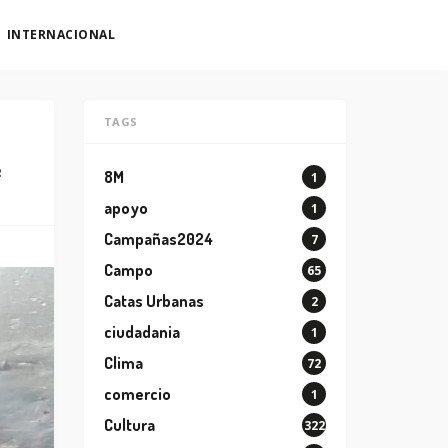
INTERNACIONAL
TAGS
e
8M
1
apoyo
1
Campañas2024
7
Campo
65
Catas Urbanas
2
ciudadania
1
Clima
72
comercio
1
Cultura
322