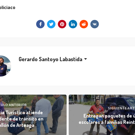
oliciaco
Gerardo Santoyo Labastida
CULO ANTERIOR
SIGUIENTE ART
cía Turística atiende
Entregan paquetes de ú
dente de tránsito en
escolares a familias Rein
llón de Arteaga