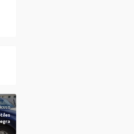
ÍCULO
tiles
tegra