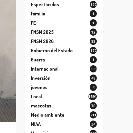
Espectáculos
122
familia
1
FE
1
FNSM 2025
12
FNSM 2026
82
Gobierno del Estado
172
Guerra
1
Internacional
303
Inversión
48
jovenes
4
Local
1591
mascotas
70
Medio ambiente
211
MIAA
34