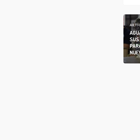
ARTÍ
AGU
SUS
PAR
NUE