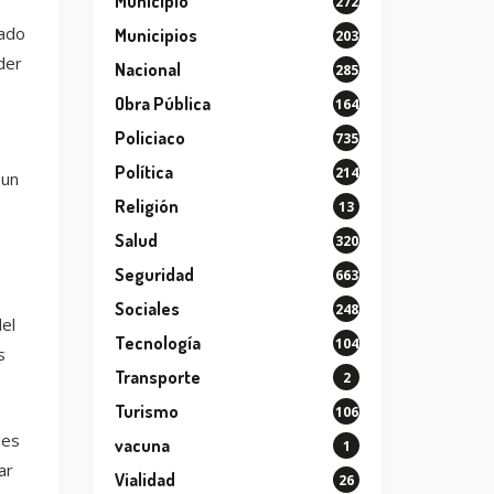
Municipio
272
lado
Municipios
203
der
Nacional
285
Obra Pública
164
Policiaco
735
Política
214
 un
Religión
13
Salud
320
Seguridad
663
Sociales
248
el
Tecnología
104
s
Transporte
2
Turismo
106
les
vacuna
1
ar
Vialidad
26