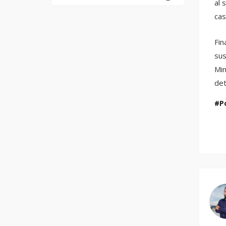
al 
cas
Fin
sus
Min
det
P