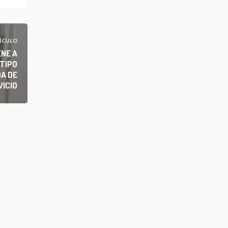
ÍCULO
ENE A
TIPO
A DE
ICIO