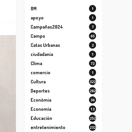
8M
1
apoyo
1
Campañas2024
7
Campo
65
Catas Urbanas
2
ciudadania
1
Clima
72
comercio
1
Cultura
322
Deportes
282
Económia
36
Economía
13
Educación
252
entretenimiento
232