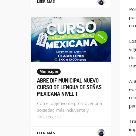
LEER MÁS
Pol
por
un 
Los
vig
dom
tra
Municipio
ABRE DIF MUNICIPAL NUEVO
Al 
CURSO DE LENGUA DE SEÑAS
eda
MEXICANA NIVEL 1
rob
Con el objetivo de promover una
par
sociedad más incluyente y
fortalecer la
Tra
imp
LEER MÁS