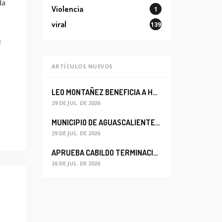
da
Violencia
1
viral
139
e
ARTÍCULOS NUEVOS
LEO MONTAÑEZ BENEFICIA A HABITANTES DEL BARRIO DE LA SALUD CON MEJORA DEL ALCANTARILLADO SANITARIO
29 DE JUL. DE 2026
MUNICIPIO DE AGUASCALIENTES REABRE CIRCULACIÓN VEHICULAR EN LA CALLE JOSEFA ORTIZ DE DOMÍNGUEZ
29 DE JUL. DE 2026
APRUEBA CABILDO TERMINACIÓN ANTICIPADA DEL CONTRATO PARA EL PROYECTO DE MODERNIZACIÓN DEL SISTEMA DE ALUMBRADO
26 DE JUL. DE 2026