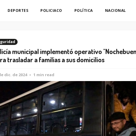
DEPORTES
POLICIACO
POLÍTICA
NACIONAL
guridad
licía municipal implementó operativo "Nochebue
ra trasladar a familias a sus domicilios
de dic. de 2024
1 min read