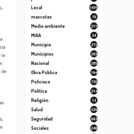
s,
Local
1591
mascotas
70
Medio ambiente
211
MIAA
34
ía
Municipio
272
cía
Municipios
203
 la
ún
Nacional
285
s de
Obra Pública
164
Policiaco
735
Política
214
Religión
13
an
Salud
320
s;
Seguridad
663
se
Sociales
248