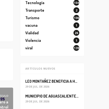
Tecnología
104
Transporte
2
Turismo
106
vacuna
1
Vialidad
26
Violencia
1
viral
139
ARTÍCULOS NUEVOS
LEO MONTAÑEZ BENEFICIA A HABITANTES DEL BARRIO DE LA SALUD CON MEJORA DEL ALCANTARILLADO SANITARIO
29 DE JUL. DE 2026
MUNICIPIO DE AGUASCALIENTES REABRE CIRCULACIÓN VEHICULAR EN LA CALLE JOSEFA ORTIZ DE DOMÍNGUEZ
ÍCULO
ero a
29 DE JUL. DE 2026
ntrol