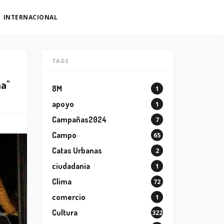
INTERNACIONAL
TAGS
na"
8M
1
apoyo
1
Campañas2024
7
Campo
65
Catas Urbanas
2
ciudadania
1
Clima
72
comercio
1
Cultura
322