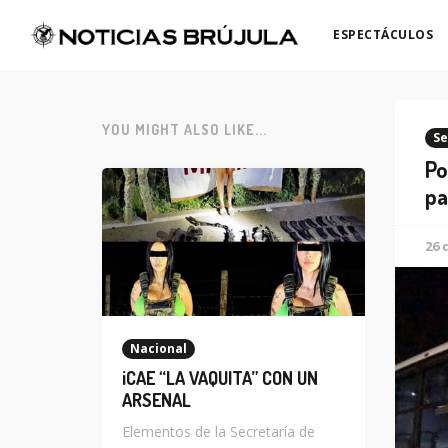
ESPECTÁCULOS
YOU MIGHT ALSO LIKE...
Se
Po
pa
26 
Nacional
¡CAE “LA VAQUITA” CON UN
ARSENAL
Elementos de la Secretaría de