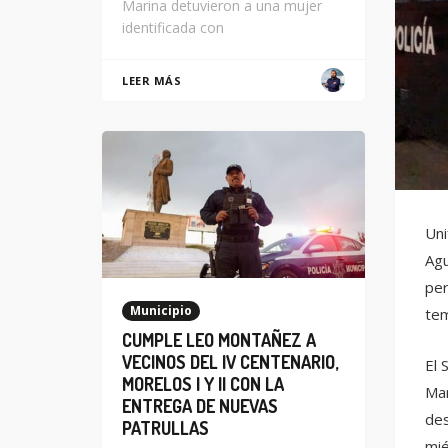
Marina detuvieron a una mujer
identificada con
LEER MÁS
Uni
Agu
per
Municipio
tem
CUMPLE LEO MONTAÑEZ A
VECINOS DEL IV CENTENARIO,
El 
MORELOS I Y II CON LA
Mar
ENTREGA DE NUEVAS
des
PATRULLAS
mié