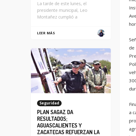
La tarde de este lunes, el
Ins
presidente municipal, Leo
Ave
Montañez cumplió a
hor
LEER MÁS
Señ
de 
Pre
Pol
veh
300
dur
Seguridad
Fin
PLAN SAGAZ DA
a c
RESULTADOS;
pro
AGUASCALIENTES Y
agr
ZACATECAS REFUERZAN LA