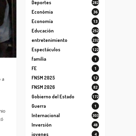
Deportes
282
Económia
36
Economía
13
Educación
252
entretenimiento
232
Espectáculos
122
familia
1
FE
1
FNSM 2025
12
 a
FNSM 2026
82
Gobierno del Estado
172
Guerra
1
nio
Internacional
303
tó
Inversión
48
jovenes
4