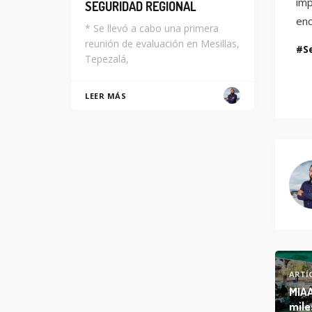
imp
SEGURIDAD REGIONAL
enc
* Se llevó a cabo una primera
reunión de evaluación en Mesillas,
S
Tepezalá,
LEER MÁS
ARTÍ
MIAA
mile