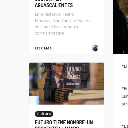
AGUASCALIENTES
En el histórico Teatro
Morelos, Iván Sánchez Nájera,
encabezó la ceremonia
conmemorativa
LEER MÁS
*El
*En
Cul
otr
Cultura
FUTURO TIENE NOMBRE: UN
*Es