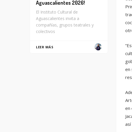
Aguascalientes 2026!
Pri
El Instituto Cultural de
tra
Aguascalientes invita a
coc
compañías, grupos teatrales y
otr
colectivos
“Es
LEER MÁS
cul
gob
en 
res
Ade
Art
en 
Jac
así