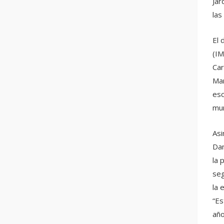
Jar
las
El 
(IM
Car
Mar
esc
mun
Asi
Dan
la 
seg
la 
“Es
año