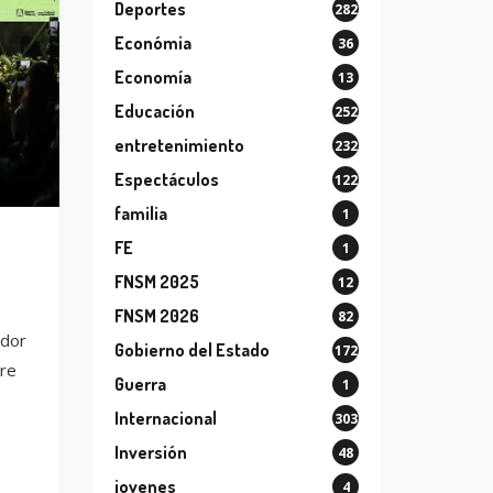
Deportes
282
Económia
36
Economía
13
Educación
252
entretenimiento
232
Espectáculos
122
familia
1
FE
1
FNSM 2025
12
FNSM 2026
82
edor
Gobierno del Estado
172
tre
Guerra
1
Internacional
303
Inversión
48
jovenes
4