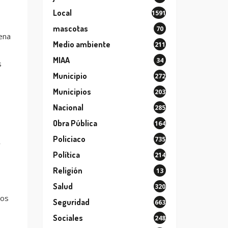
Local
1591
mascotas
70
ena
Medio ambiente
211
MIAA
34
s
Municipio
272
Municipios
203
Nacional
285
Obra Pública
164
Policiaco
735
y
Política
214
Religión
13
Salud
320
los
Seguridad
663
Sociales
248