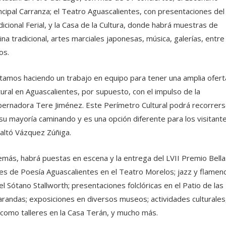
ncipal Carranza; el Teatro Aguascalientes, con presentaciones del
dicional Ferial, y la Casa de la Cultura, donde habrá muestras de
ina tradicional, artes marciales japonesas, música, galerías, entre
os.
tamos haciendo un trabajo en equipo para tener una amplia ofert
tural en Aguascalientes, por supuesto, con el impulso de la
ernadora Tere Jiménez. Este Perímetro Cultural podrá recorrer
su mayoría caminando y es una opción diferente para los visitante
altó Vázquez Zúñiga.
más, habrá puestas en escena y la entrega del LVII Premio Bella
es de Poesía Aguascalientes en el Teatro Morelos; jazz y flamen
el Sótano Stallworth; presentaciones folclóricas en el Patio de las
arandas; exposiciones en diversos museos; actividades culturales
 como talleres en la Casa Terán, y mucho más.