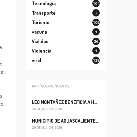
Tecnología
104
Transporte
2
Turismo
106
vacuna
1
Vialidad
26
a
Violencia
1
viral
139
se
s”,
ARTÍCULOS NUEVOS
s
LEO MONTAÑEZ BENEFICIA A HABITANTES DEL BARRIO DE LA SALUD CON MEJORA DEL ALCANTARILLADO SANITARIO
co
29 DE JUL. DE 2026
,
MUNICIPIO DE AGUASCALIENTES REABRE CIRCULACIÓN VEHICULAR EN LA CALLE JOSEFA ORTIZ DE DOMÍNGUEZ
29 DE JUL. DE 2026