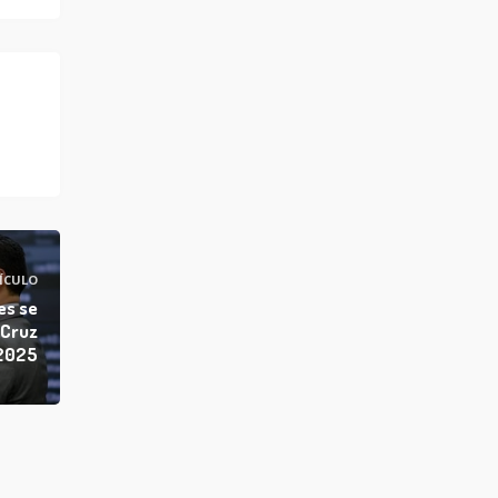
ÍCULO
es se
 Cruz
 2025