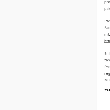
pro
paí
Par
Fac
mi
htt
En 
tam
Pro
reg
Mun
C