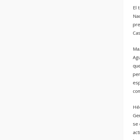
El 
Nac
pre
Cas
Ma.
Agu
que
per
esp
con
Héc
Gen
se 
act