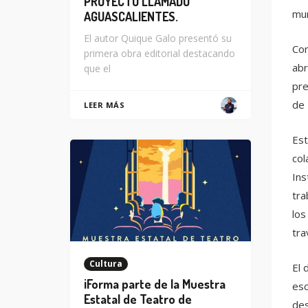
PROYECTO LLAMADO
mun
AGUASCALIENTES.
El autor Quique Galo presentó su
Con
primera obra editorial destacando
abr
que el
pre
de 
LEER MÁS
Est
col
Ins
tra
los
tra
Cultura
El 
¡Forma parte de la Muestra
esc
Estatal de Teatro de
des