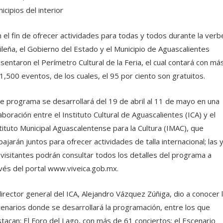
icipios del interior
 el fin de ofrecer actividades para todas y todos durante la verb
ileña, el Gobierno del Estado y el Municipio de Aguascalientes
sentaron el Perímetro Cultural de la Feria, el cual contará con má
1,500 eventos, de los cuales, el 95 por ciento son gratuitos.
e programa se desarrollará del 19 de abril al 11 de mayo en una
aboración entre el Instituto Cultural de Aguascalientes (ICA) y el
tituto Municipal Aguascalentense para la Cultura (IMAC), que
bajarán juntos para ofrecer actividades de talla internacional; las 
 visitantes podrán consultar todos los detalles del programa a
vés del portal www.viveica.gob.mx.
director general del ICA, Alejandro Vázquez Zúñiga, dio a conocer 
enarios donde se desarrollará la programación, entre los que
tacan: El Foro del Lago, con más de 61 conciertos; el Escenario