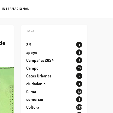
INTERNACIONAL
TAGS
 de
8M
1
apoyo
1
Campañas2024
7
Campo
65
Catas Urbanas
2
ciudadania
1
Clima
72
comercio
1
Cultura
322