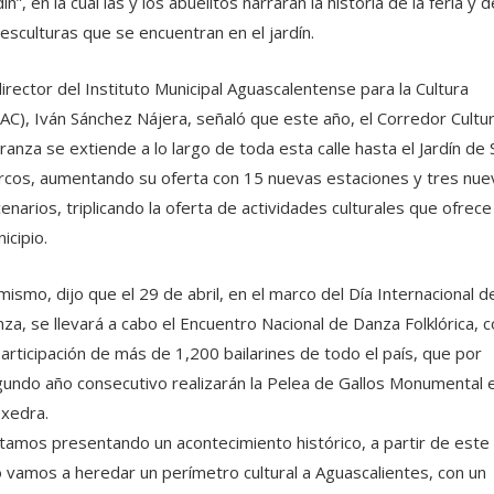
dín”, en la cual las y los abuelitos narrarán la historia de la feria y d
 esculturas que se encuentran en el jardín.
director del Instituto Municipal Aguascalentense para la Cultura
AC), Iván Sánchez Nájera, señaló que este año, el Corredor Cultur
ranza se extiende a lo largo de toda esta calle hasta el Jardín de 
cos, aumentando su oferta con 15 nuevas estaciones y tres nue
enarios, triplicando la oferta de actividades culturales que ofrece
icipio.
mismo, dijo que el 29 de abril, en el marco del Día Internacional de
za, se llevará a cabo el Encuentro Nacional de Danza Folklórica, c
participación de más de 1,200 bailarines de todo el país, que por
undo año consecutivo realizarán la Pelea de Gallos Monumental 
exedra.
tamos presentando un acontecimiento histórico, a partir de este
 vamos a heredar un perímetro cultural a Aguascalientes, con un