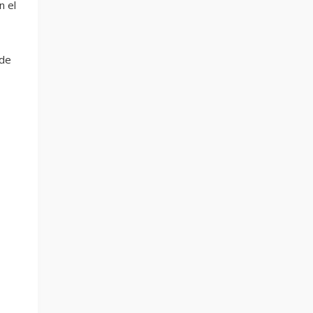
n el
 de