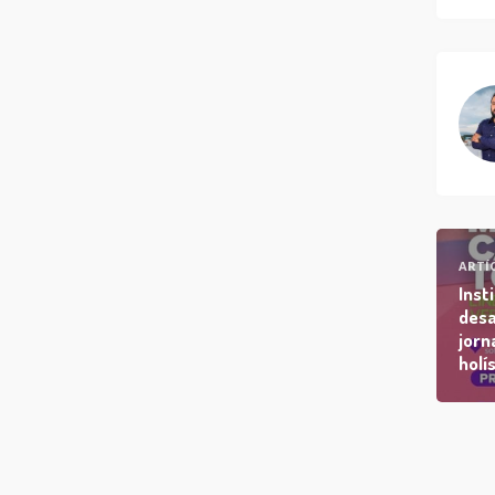
ARTÍ
Inst
desa
jorn
holí