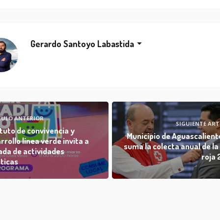
Gerardo Santoyo Labastida
CULO ANTERIOR
SIGUIENTE ART
ituto de convivencia y
Municipio de Aguascalient
rrollo línea verde invita a
suma la colecta anual de la
ada de actividades
roja
sticas