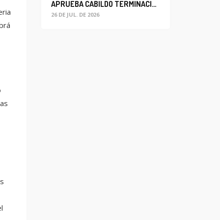
APRUEBA CABILDO TERMINACIÓN ANTICIPADA DEL CONTRATO PARA EL PROYECTO DE MODERNIZACIÓN DEL SISTEMA DE ALUMBRADO
eria
26 DE JUL. DE 2026
brá
ó
las
os
l