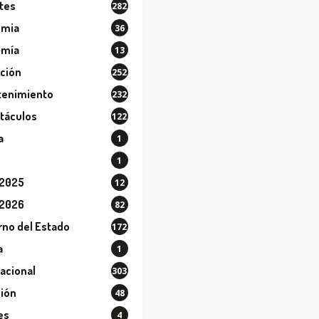
tes
282
ómia
36
omía
13
ción
252
tenimiento
232
táculos
122
a
1
1
 2025
12
 2026
82
rno del Estado
172
a
1
nacional
303
sión
48
es
4