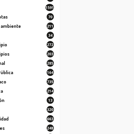
1591
otas
70
 ambiente
211
34
ipio
272
ipios
203
nal
285
Pública
164
aco
735
ca
214
ión
13
320
idad
663
les
248