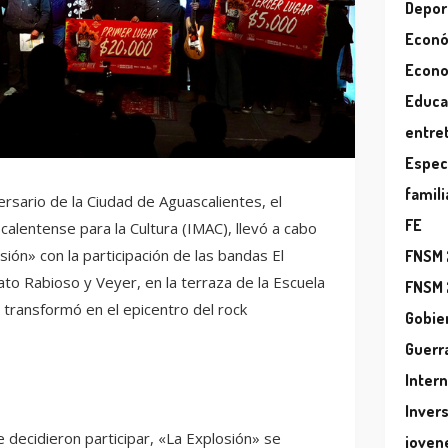
Depor
Econ
Econ
Educa
entre
Espec
famili
ersario de la Ciudad de Aguascalientes, el
FE
calentense para la Cultura (IMAC), llevó a cabo
osión» con la participación de las bandas El
FNSM
o Rabioso y Veyer, en la terraza de la Escuela
FNSM
transformó en el epicentro del rock
Gobie
Guerr
Inter
Inver
e decidieron participar, «La Explosión» se
joven