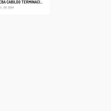
APRUEBA CABILDO TERMINACIÓN ANTICIPADA DEL CONTRATO PARA EL PROYECTO DE MODERNIZACIÓN DEL SISTEMA DE ALUMBRADO
UL. DE 2026