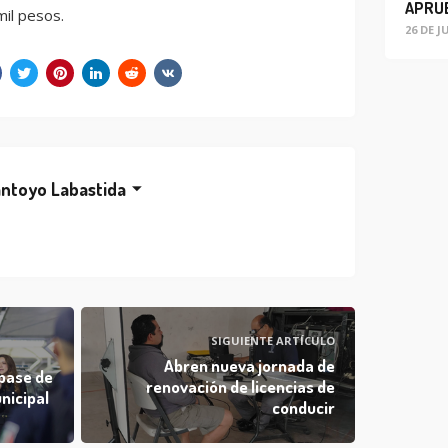
mil pesos.
26 DE J
ntoyo Labastida
SIGUIENTE ARTÍCULO
Abren nueva jornada de
pase de
renovación de licencias de
unicipal
conducir