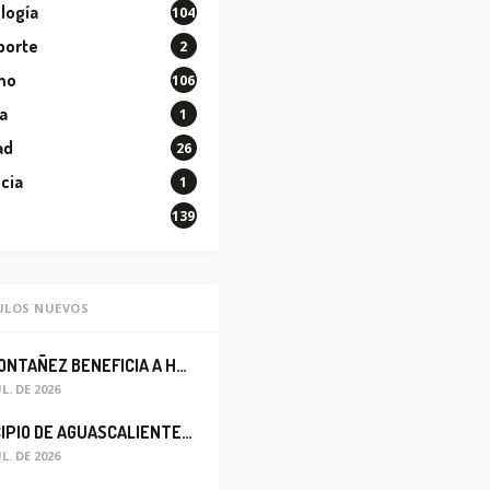
logía
104
porte
2
mo
106
a
1
ad
26
cia
1
139
ULOS NUEVOS
LEO MONTAÑEZ BENEFICIA A HABITANTES DEL BARRIO DE LA SALUD CON MEJORA DEL ALCANTARILLADO SANITARIO
UL. DE 2026
MUNICIPIO DE AGUASCALIENTES REABRE CIRCULACIÓN VEHICULAR EN LA CALLE JOSEFA ORTIZ DE DOMÍNGUEZ
UL. DE 2026