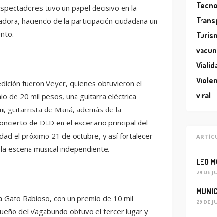
Tecno
spectadores tuvo un papel decisivo en la
Trans
adora, haciendo de la participación ciudadana un
nto.
Turis
vacun
Vialid
Violen
dición fueron Veyer, quienes obtuvieron el
viral
io de 20 mil pesos, una guitarra eléctrica
ín
, guitarrista de Maná, además de la
oncierto de DLD en el escenario principal del
iudad el próximo 21 de octubre, y así fortalecer
ARTÍC
la escena musical independiente.
29 DE J
a Gato Rabioso, con un premio de 10 mil
29 DE J
Sueño del Vagabundo obtuvo el tercer lugar y