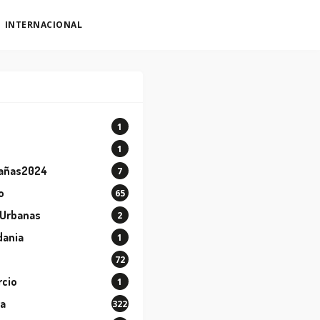
INTERNACIONAL
1
o
1
añas2024
7
o
65
 Urbanas
2
dania
1
72
cio
1
ra
322