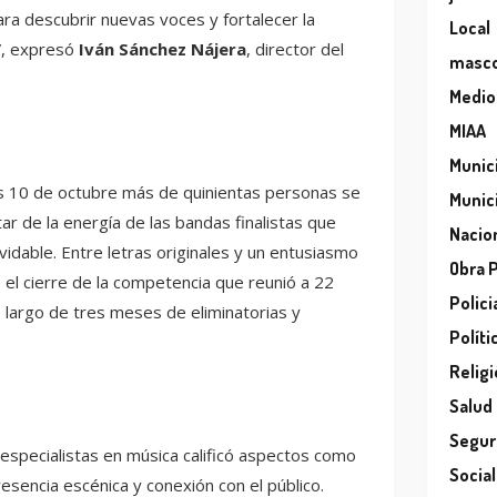
ara descubrir nuevas voces y fortalecer la
Local
l”, expresó
Iván Sánchez Nájera
, director del
masc
Medio
MIAA
Munic
s 10 de octubre más de quinientas personas se
Munic
ar de la energía de las bandas finalistas que
Nacio
vidable. Entre letras originales y un entusiasmo
Obra 
el cierre de la competencia que reunió a 22
Polici
o largo de tres meses de eliminatorias y
Políti
Relig
Salud
Segur
especialistas en música calificó aspectos como
Socia
resencia escénica y conexión con el público.