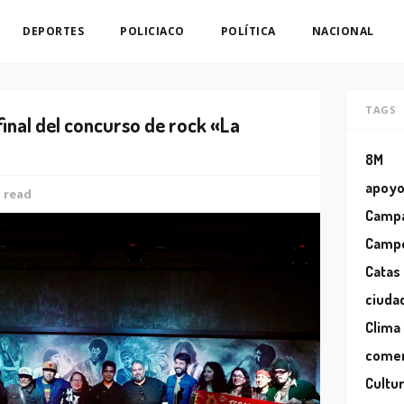
DEPORTES
POLICIACO
POLÍTICA
NACIONAL
TAGS
final del concurso de rock «La
8M
apoy
n read
Camp
Camp
Catas
ciuda
Clima
comer
Cultu