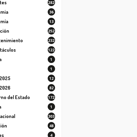
tes
282
ómia
36
omía
13
ción
252
tenimiento
232
táculos
122
a
1
1
 2025
12
 2026
82
rno del Estado
172
a
1
nacional
303
sión
48
es
4