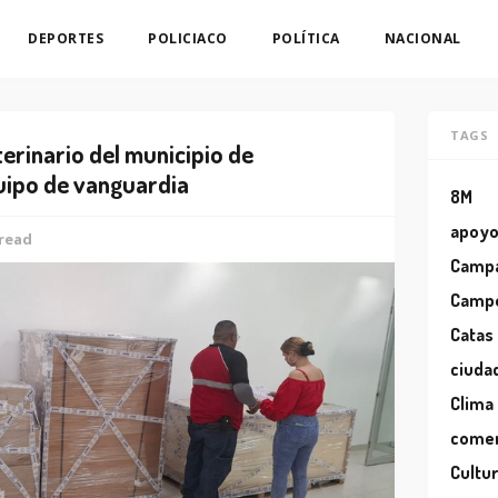
DEPORTES
POLICIACO
POLÍTICA
NACIONAL
TAGS
terinario del municipio de
uipo de vanguardia
8M
apoy
 read
Camp
Camp
Catas
ciuda
Clima
comer
Cultu