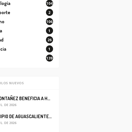
logía
104
porte
2
mo
106
a
1
ad
26
cia
1
139
ULOS NUEVOS
LEO MONTAÑEZ BENEFICIA A HABITANTES DEL BARRIO DE LA SALUD CON MEJORA DEL ALCANTARILLADO SANITARIO
UL. DE 2026
MUNICIPIO DE AGUASCALIENTES REABRE CIRCULACIÓN VEHICULAR EN LA CALLE JOSEFA ORTIZ DE DOMÍNGUEZ
UL. DE 2026