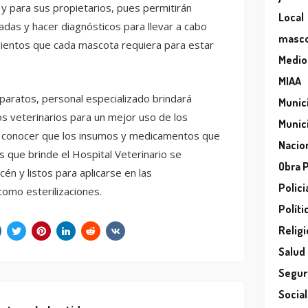
 y para sus propietarios, pues permitirán
Local
ladas y hacer diagnósticos para llevar a cabo
masc
ientos que cada mascota requiera para estar
Medio
MIAA
aparatos, personal especializado brindará
Munic
os veterinarios para un mejor uso de los
Munic
a conocer que los insumos y medicamentos que
Nacio
s que brinde el Hospital Veterinario se
Obra 
én y listos para aplicarse en las
Polici
omo esterilizaciones.
Políti
Relig
Salud
Segur
Socia