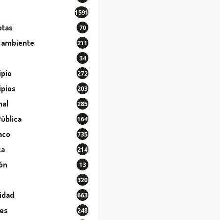
1591
otas
70
 ambiente
211
34
ipio
272
ipios
203
nal
285
Pública
164
aco
735
ca
214
ión
13
320
idad
663
les
248