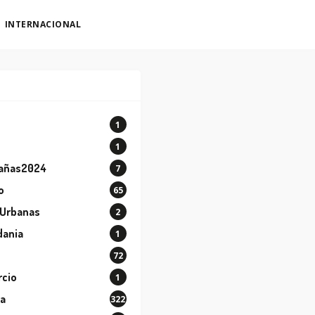
INTERNACIONAL
1
o
1
añas2024
7
o
65
 Urbanas
2
dania
1
72
cio
1
ra
322