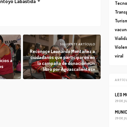
ntoyo Labastida
Tecno
Trans
Turis
vacun
Vialid
SIGUIENTE ARTÍCULO
Violen
Reconoce Leonardo Montañez a
F
viral
ciudadanos que participaron en
icios a
la campaña de donación «Un
os
libro por Aguascalientes»
ARTÍC
29 DE J
29 DE J