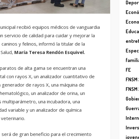
Depor
Econ
Econ
Municipal recibió equipos médicos de vanguardia
Educa
n servicio de calidad para cuidar y mejorar la
entre
ninos y felinos, informó la titular de la
Espec
 Salud,
María Teresa Rendón Esquivel.
famili
aparatos de alta gama se encuentran una
FE
al con rayos X, un analizador cuantitativo de
FNSM
n generador de rayos X, una máquina de
FNSM
 hematológico, un analizador de orina, un
Gobie
s multiparámetro, una incubadora, una
Guerr
dad variable y un analizador de química
Inter
veterinario.
Inver
será de gran beneficio para el crecimiento
joven