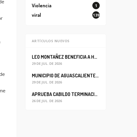
de
Violencia
1
viral
139
or
ARTÍCULOS NUEVOS
e
LEO MONTAÑEZ BENEFICIA A HABITANTES DEL BARRIO DE LA SALUD CON MEJORA DEL ALCANTARILLADO SANITARIO
29 DE JUL. DE 2026
 de
MUNICIPIO DE AGUASCALIENTES REABRE CIRCULACIÓN VEHICULAR EN LA CALLE JOSEFA ORTIZ DE DOMÍNGUEZ
29 DE JUL. DE 2026
rme
APRUEBA CABILDO TERMINACIÓN ANTICIPADA DEL CONTRATO PARA EL PROYECTO DE MODERNIZACIÓN DEL SISTEMA DE ALUMBRADO
26 DE JUL. DE 2026