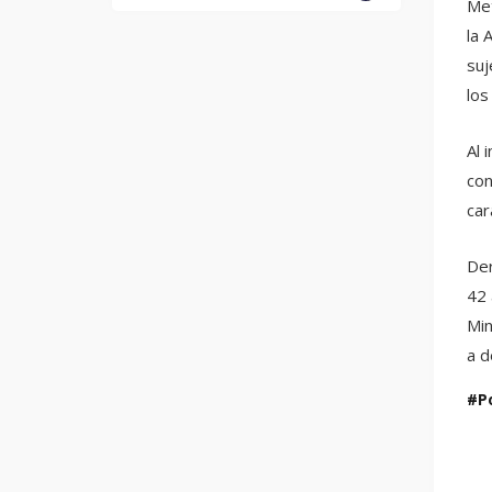
Met
la 
suj
los
Al 
con
car
Der
42 
Min
a d
P