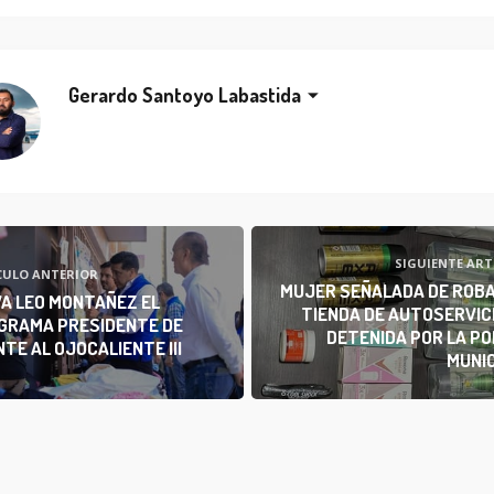
Gerardo Santoyo Labastida
SIGUIENTE ART
CULO ANTERIOR
MUJER SEÑALADA DE ROBA
VA LEO MONTAÑEZ EL
TIENDA DE AUTOSERVIC
GRAMA PRESIDENTE DE
DETENIDA POR LA PO
TE AL OJOCALIENTE III
MUNIC