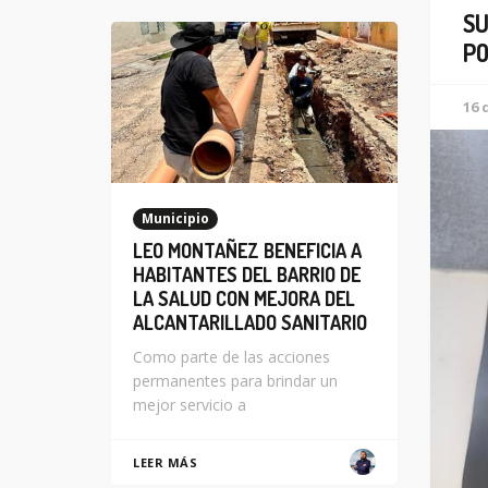
SU
PO
16 
Municipio
LEO MONTAÑEZ BENEFICIA A
HABITANTES DEL BARRIO DE
LA SALUD CON MEJORA DEL
ALCANTARILLADO SANITARIO
Como parte de las acciones
permanentes para brindar un
mejor servicio a
LEER MÁS