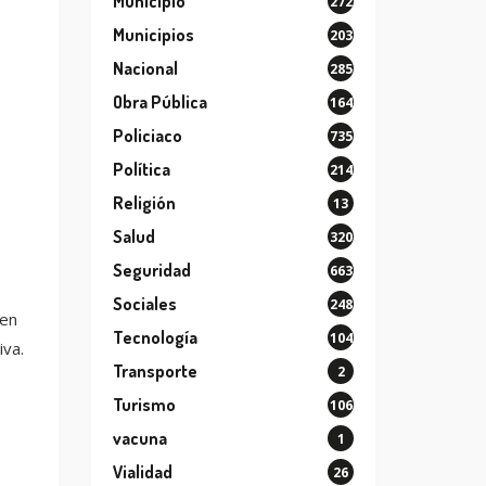
Municipio
272
Municipios
203
Nacional
285
Obra Pública
164
Policiaco
735
Política
214
Religión
13
Salud
320
Seguridad
663
Sociales
248
 en
Tecnología
104
iva.
Transporte
2
Turismo
106
vacuna
1
Vialidad
26