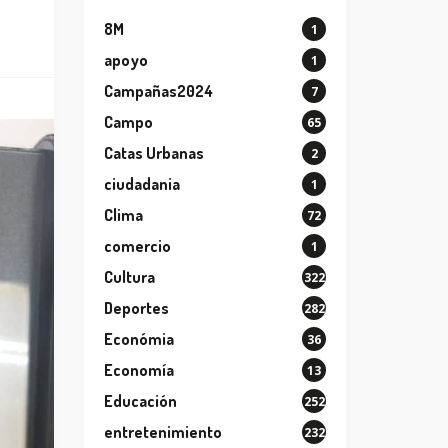
8M
1
apoyo
1
Campañas2024
7
Campo
65
Catas Urbanas
2
ciudadania
1
Clima
72
comercio
1
Cultura
322
Deportes
282
Económia
36
Economía
13
Educación
252
entretenimiento
232