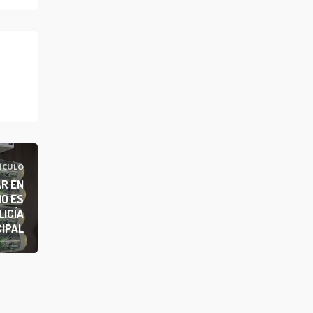
ÍCULO
R EN
IO ES
LICÍA
IPAL