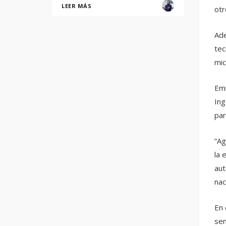
LEER MÁS
otr
Ade
tec
mic
Emi
Ing
par
“Ag
la 
aut
nac
En 
sen