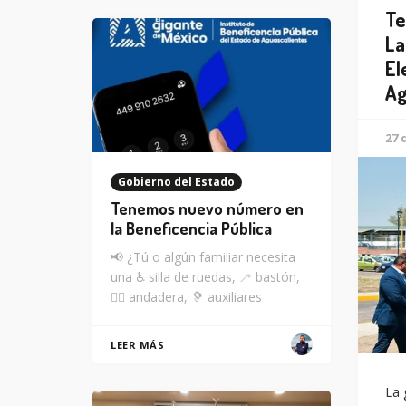
Te
La
El
Ag
27 
Gobierno del Estado
Tenemos nuevo número en
la Beneficencia Pública
📢 ¿Tú o algún familiar necesita
una ♿ silla de ruedas, 🦯 bastón,
🚶‍♂️ andadera, 🦻 auxiliares
LEER MÁS
La 