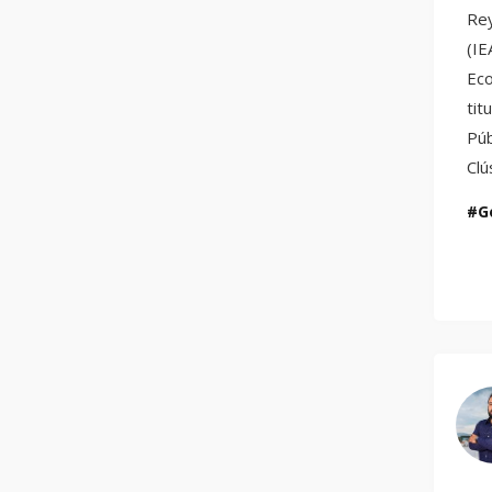
Rey
(IE
Eco
tit
Púb
Clú
G