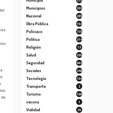
Municipio
272
Municipios
203
del
Nacional
285
Obra Pública
164
tres
Policiaco
735
Política
214
Esto
Religión
13
Salud
320
Seguridad
663
ra
Sociales
248
de
Tecnología
104
s
Transporte
2
isis
Turismo
106
o de
vacuna
1
Vialidad
26