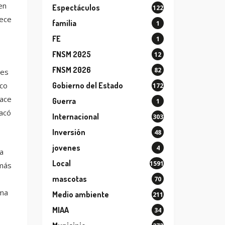
en
Espectáculos
122
lece
familia
1
FE
1
FNSM 2025
12
FNSM 2026
82
 es
Gobierno del Estado
ico
172
hace
Guerra
1
acó
Internacional
303
Inversión
48
jovenes
4
a
Local
1591
 más
mascotas
70
rma
Medio ambiente
211
MIAA
34