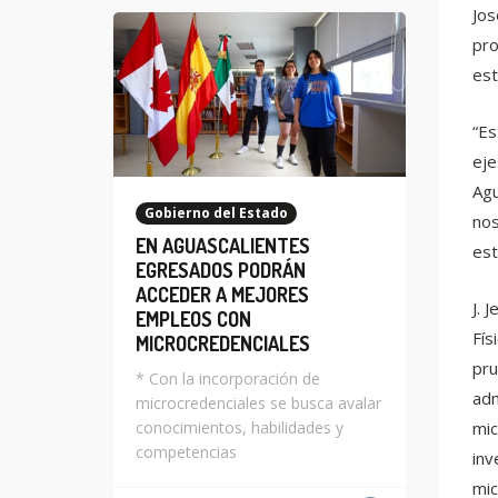
Jos
pro
est
“Es
eje
Agu
Gobierno del Estado
nos
EN AGUASCALIENTES
est
EGRESADOS PODRÁN
ACCEDER A MEJORES
J. 
EMPLEOS CON
Fís
MICROCREDENCIALES
pru
* Con la incorporación de
adm
microcredenciales se busca avalar
conocimientos, habilidades y
mic
competencias
inv
mic