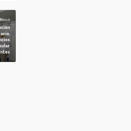
ÍCULO
nción
orio,
icios
pular
entes