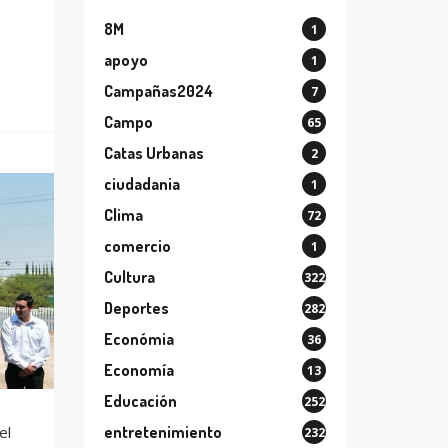
8M
1
apoyo
1
Campañas2024
7
Campo
65
Catas Urbanas
2
ciudadania
1
Clima
72
comercio
1
Cultura
322
Deportes
282
Económia
36
Economía
13
Educación
252
entretenimiento
el
232