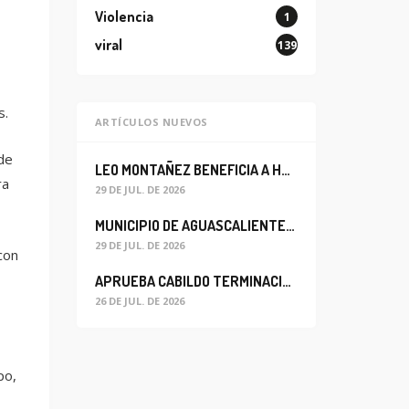
Violencia
1
viral
139
s.
ARTÍCULOS NUEVOS
de
LEO MONTAÑEZ BENEFICIA A HABITANTES DEL BARRIO DE LA SALUD CON MEJORA DEL ALCANTARILLADO SANITARIO
ra
29 DE JUL. DE 2026
MUNICIPIO DE AGUASCALIENTES REABRE CIRCULACIÓN VEHICULAR EN LA CALLE JOSEFA ORTIZ DE DOMÍNGUEZ
29 DE JUL. DE 2026
con
APRUEBA CABILDO TERMINACIÓN ANTICIPADA DEL CONTRATO PARA EL PROYECTO DE MODERNIZACIÓN DEL SISTEMA DE ALUMBRADO
26 DE JUL. DE 2026
po,