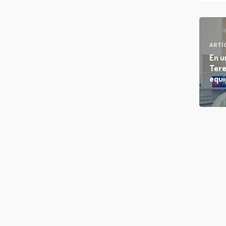
ARTÍ
En u
Tere
equi