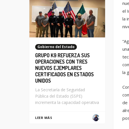
nue
el 
la 
niv
“Ag
Gobierno del Estado
una
GRUPO K9 REFUERZA SUS
tec
OPERACIONES CON TRES
com
NUEVOS EJEMPLARES
la 
CERTIFICADOS EN ESTADOS
UNIDOS
Con
La Secretaría de Seguridad
con
Pública del Estado (SSPE)
de 
incrementa la capacidad operativa
alr
pos
LEER MÁS