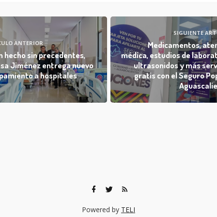
SIGUIENTE ART
CULO ANTERIOR
Medicamentos, ate
n hecho sin precedentes,
médica, estudios de laborat
sa Jiménez entrega nuevo
ultrasonidos y más serv
pamiento a hospitales
gratis con el Seguro Po
Aguascali
Powered by
TELI