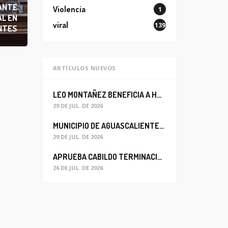
IANTE
Violencia
1
AL EN
viral
139
NTES
ARTÍCULOS NUEVOS
LEO MONTAÑEZ BENEFICIA A HABITANTES DEL BARRIO DE LA SALUD CON MEJORA DEL ALCANTARILLADO SANITARIO
29 DE JUL. DE 2026
MUNICIPIO DE AGUASCALIENTES REABRE CIRCULACIÓN VEHICULAR EN LA CALLE JOSEFA ORTIZ DE DOMÍNGUEZ
29 DE JUL. DE 2026
APRUEBA CABILDO TERMINACIÓN ANTICIPADA DEL CONTRATO PARA EL PROYECTO DE MODERNIZACIÓN DEL SISTEMA DE ALUMBRADO
26 DE JUL. DE 2026