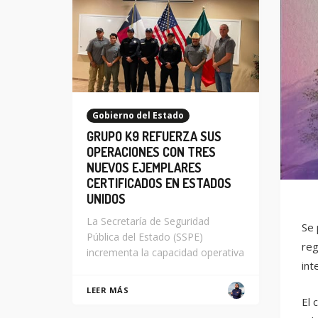
Gobierno del Estado
GRUPO K9 REFUERZA SUS
OPERACIONES CON TRES
NUEVOS EJEMPLARES
CERTIFICADOS EN ESTADOS
UNIDOS
La Secretaría de Seguridad
Se 
Pública del Estado (SSPE)
reg
incrementa la capacidad operativa
int
LEER MÁS
El 