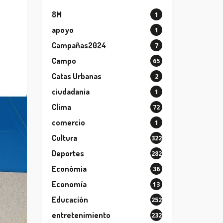
8M
1
apoyo
1
Campañas2024
7
Campo
65
Catas Urbanas
2
ciudadania
1
Clima
72
comercio
1
Cultura
322
Deportes
282
Económia
36
Economía
13
Educación
252
entretenimiento
232