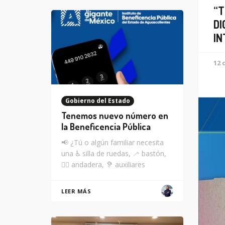
“T
DI
IN
12 
Gobierno del Estado
Tenemos nuevo número en
la Beneficencia Pública
📢 ¿Tú o algún familiar necesita
una ♿ silla de ruedas, 🦯 bastón,
🚶‍♂️ andadera, 🦻 auxiliares
LEER MÁS