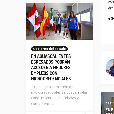
ade
áre
G
Gobierno del Estado
EN AGUASCALIENTES
EGRESADOS PODRÁN
ACCEDER A MEJORES
EMPLEOS CON
MICROCREDENCIALES
* Con la incorporación de
microcredenciales se busca avalar
conocimientos, habilidades y
competencias
ARTÍ
EN 