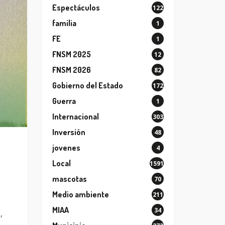
Espectáculos
122
familia
1
FE
1
FNSM 2025
12
FNSM 2026
82
Gobierno del Estado
172
Guerra
1
Internacional
303
Inversión
48
jovenes
4
Local
1591
e
mascotas
70
Medio ambiente
211
MIAA
34
,