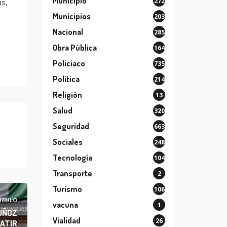
Municipio
272
s,
Municipios
203
Nacional
285
Obra Pública
164
Policiaco
735
Política
214
Religión
13
Salud
320
Seguridad
663
Sociales
248
Tecnología
104
Transporte
2
Turismo
106
ÍCULO
vacuna
1
UÑOZ
Vialidad
26
ATIR