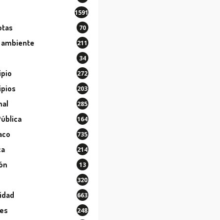
1591
otas
70
 ambiente
211
34
ipio
272
ipios
203
nal
285
Pública
164
aco
735
ca
214
ión
13
320
idad
663
les
248