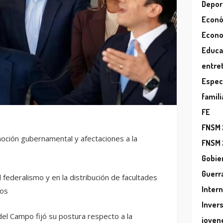
Depor
Econ
Econ
Educa
entre
Espec
famili
FE
FNSM
moción gubernamental y afectaciones a la
FNSM
Gobie
Guerr
 federalismo y en la distribución de facultades
Inter
ios
Inver
el Campo fijó su postura respecto a la
joven