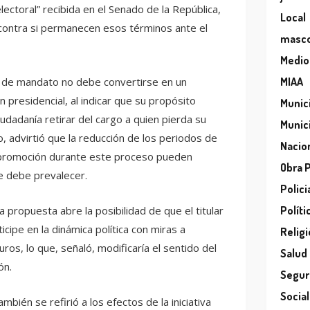
ectoral” recibida en el Senado de la República,
Local
contra si permanecen esos términos ante el
masc
Medio
n de mandato no debe convertirse en un
MIAA
 presidencial, al indicar que su propósito
Munic
ciudadanía retirar del cargo a quien pierda su
Munic
o, advirtió que la reducción de los periodos de
Nacio
e promoción durante este proceso pueden
Obra 
ue debe prevalecer.
Polici
 propuesta abre la posibilidad de que el titular
Políti
ticipe en la dinámica política con miras a
Relig
ros, lo que, señaló, modificaría el sentido del
Salud
ón.
Segur
Socia
mbién se refirió a los efectos de la iniciativa