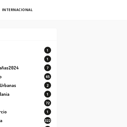
INTERNACIONAL
1
o
1
añas2024
7
o
65
 Urbanas
2
dania
1
72
cio
1
ra
322