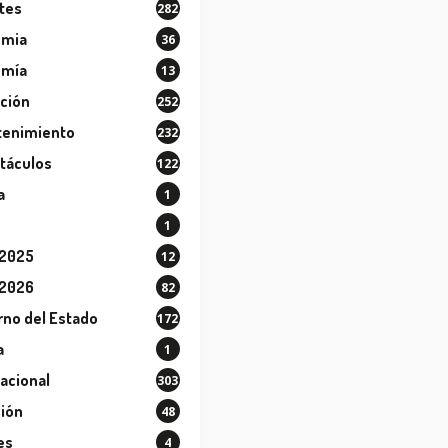
tes
282
ómia
36
omía
13
ción
252
tenimiento
232
táculos
122
a
1
1
 2025
12
 2026
82
rno del Estado
172
a
1
nacional
303
sión
48
es
4