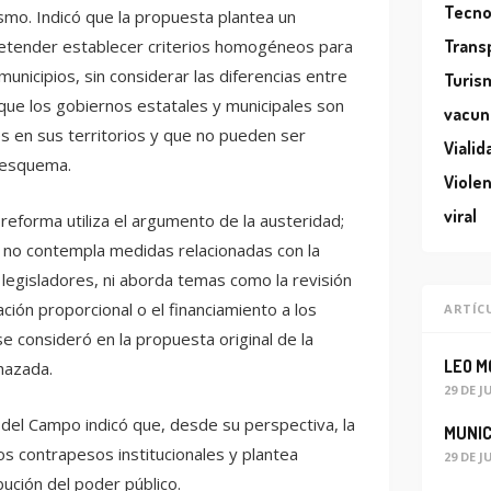
Tecno
ismo. Indicó que la propuesta plantea un
pretender establecer criterios homogéneos para
Trans
unicipios, sin considerar las diferencias entre
Turis
que los gobiernos estatales y municipales son
vacun
s en sus territorios y que no pueden ser
Vialid
 esquema.
Violen
viral
 reforma utiliza el argumento de la austeridad;
 no contempla medidas relacionadas con la
legisladores, ni aborda temas como la revisión
ción proporcional o el financiamiento a los
ARTÍC
se consideró en la propuesta original de la
hazada.
29 DE J
del Campo indicó que, desde su perspectiva, la
os contrapesos institucionales y plantea
29 DE J
ibución del poder público.