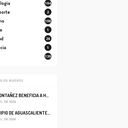
logía
104
porte
2
mo
106
a
1
ad
26
cia
1
139
ULOS NUEVOS
LEO MONTAÑEZ BENEFICIA A HABITANTES DEL BARRIO DE LA SALUD CON MEJORA DEL ALCANTARILLADO SANITARIO
UL. DE 2026
MUNICIPIO DE AGUASCALIENTES REABRE CIRCULACIÓN VEHICULAR EN LA CALLE JOSEFA ORTIZ DE DOMÍNGUEZ
UL. DE 2026