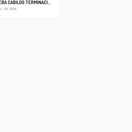
APRUEBA CABILDO TERMINACIÓN ANTICIPADA DEL CONTRATO PARA EL PROYECTO DE MODERNIZACIÓN DEL SISTEMA DE ALUMBRADO
UL. DE 2026