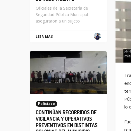
Oficiales de la Secretaría de
Seguridad Pública Municipal
aseguraron a un sujeto
LEER MÁS
Tra
enc
ter
Púb
Policiaco
lo 
CONTINÚAN RECORRIDOS DE
VIGILANCIA Y OPERATIVOS
Fue
PREVENTIVOS EN DISTINTAS
rea