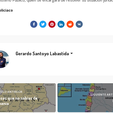
isterio Público, quien se encargará de resolver su situación jurídic
oliciaco
Gerardo Santoyo Labastida
CULO ANTERIOR
SIGUIENTE ART
osas que no sabías de
mania