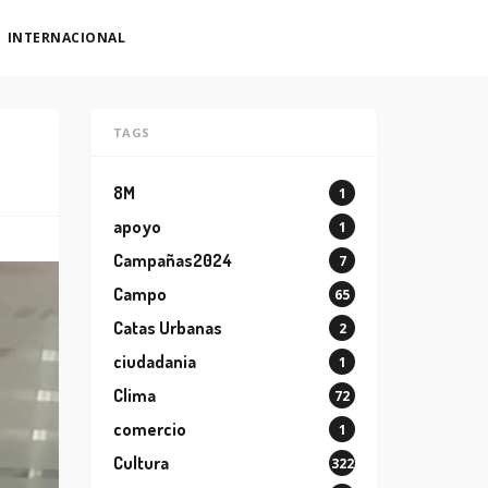
INTERNACIONAL
TAGS
8M
1
apoyo
1
Campañas2024
7
Campo
65
Catas Urbanas
2
ciudadania
1
Clima
72
comercio
1
Cultura
322