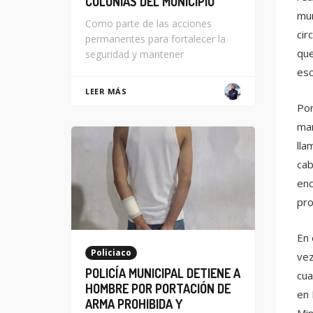
COLONIAS DEL MUNICIPIO
mun
Como parte de las acciones
cir
permanentes para fortalecer la
que
seguridad y mantener
esc
LEER MÁS
Por
mar
lla
cab
enc
pro
En 
Policiaco
vez
POLICÍA MUNICIPAL DETIENE A
cua
HOMBRE POR PORTACIÓN DE
en 
ARMA PROHIBIDA Y