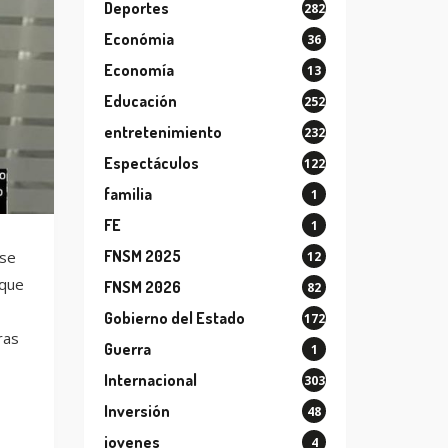
Deportes
282
Económia
36
Economía
13
Educación
252
entretenimiento
232
Espectáculos
122
familia
1
FE
1
FNSM 2025
 se
12
 que
FNSM 2026
82
Gobierno del Estado
172
ras
Guerra
1
Internacional
303
Inversión
48
jovenes
4