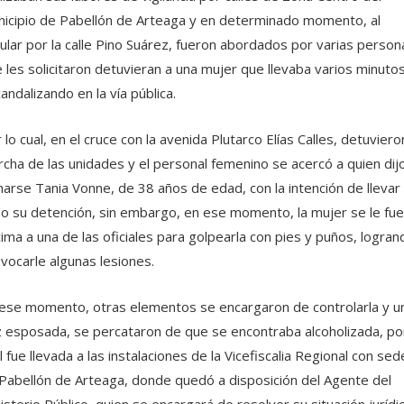
icipio de Pabellón de Arteaga y en determinado momento, al
cular por la calle Pino Suárez, fueron abordados por varias person
 les solicitaron detuvieran a una mujer que llevaba varios minuto
andalizando en la vía pública.
 lo cual, en el cruce con la avenida Plutarco Elías Calles, detuviero
cha de las unidades y el personal femenino se acercó a quien dij
marse Tania Vonne, de 38 años de edad, con la intención de llevar
o su detención, sin embargo, en ese momento, la mujer se le fue
ima a una de las oficiales para golpearla con pies y puños, logran
vocarle algunas lesiones.
ese momento, otras elementos se encargaron de controlarla y u
 esposada, se percataron de que se encontraba alcoholizada, por
l fue llevada a las instalaciones de la Vicefiscalia Regional con sed
Pabellón de Arteaga, donde quedó a disposición del Agente del