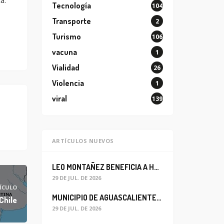
a.
Tecnología
104
Transporte
2
Turismo
106
vacuna
1
Vialidad
26
Violencia
1
viral
139
ARTÍCULOS NUEVOS
LEO MONTAÑEZ BENEFICIA A HABITANTES DEL BARRIO DE LA SALUD CON MEJORA DEL ALCANTARILLADO SANITARIO
29 DE JUL. DE 2026
ÍCULO
MUNICIPIO DE AGUASCALIENTES REABRE CIRCULACIÓN VEHICULAR EN LA CALLE JOSEFA ORTIZ DE DOMÍNGUEZ
Chile
29 DE JUL. DE 2026