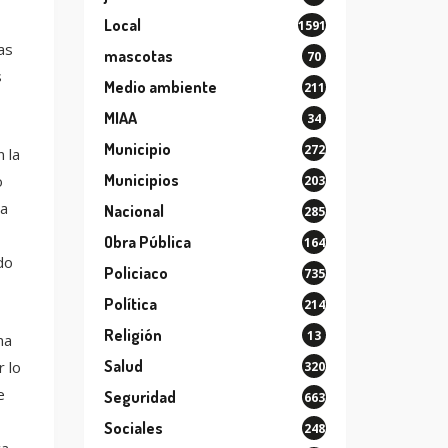
Local
1591
as
mascotas
70
s
Medio ambiente
211
MIAA
34
Municipio
272
n la
Municipios
o
203
 a
Nacional
285
Obra Pública
164
do
Policiaco
735
Política
214
Religión
13
na
Salud
 lo
320
e
Seguridad
663
Sociales
248