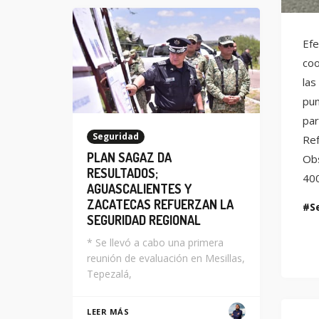
Efe
coo
las
pun
par
Seguridad
Ref
PLAN SAGAZ DA
Obs
RESULTADOS;
400
AGUASCALIENTES Y
ZACATECAS REFUERZAN LA
S
SEGURIDAD REGIONAL
* Se llevó a cabo una primera
reunión de evaluación en Mesillas,
Tepezalá,
LEER MÁS