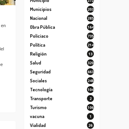
Municipio
272
Municipios
203
Nacional
285
 en
Obra Pública
164
Policiaco
735
Política
214
el
Religión
13
Salud
320
de
Seguridad
663
Sociales
248
Tecnología
104
Transporte
2
Turismo
106
vacuna
1
Vialidad
26