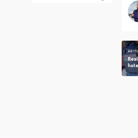
ARTÍ
Real
hote