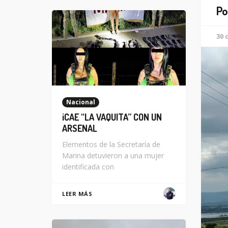
Po
30 
Nacional
¡CAE “LA VAQUITA” CON UN
ARSENAL
Elementos de la Secretaría de
Marina detuvieron a una mujer
identificada con
LEER MÁS