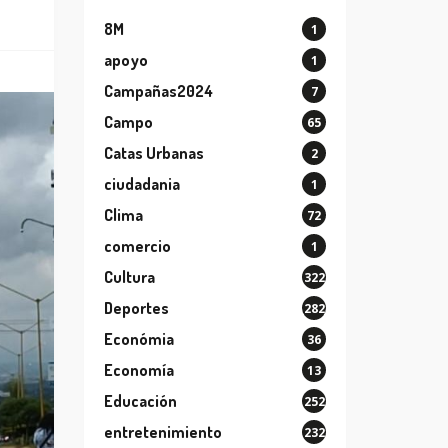
8M
1
apoyo
1
Campañas2024
7
Campo
65
Catas Urbanas
2
ciudadania
1
Clima
72
comercio
1
Cultura
322
Deportes
282
Económia
36
Economía
13
Educación
252
entretenimiento
232