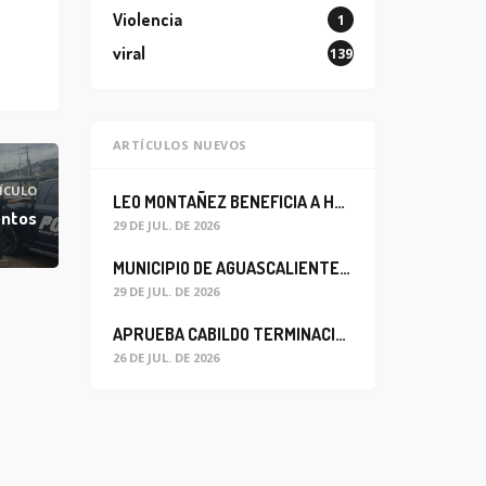
Violencia
1
viral
139
ARTÍCULOS NUEVOS
ÍCULO
LEO MONTAÑEZ BENEFICIA A HABITANTES DEL BARRIO DE LA SALUD CON MEJORA DEL ALCANTARILLADO SANITARIO
entos
29 DE JUL. DE 2026
MUNICIPIO DE AGUASCALIENTES REABRE CIRCULACIÓN VEHICULAR EN LA CALLE JOSEFA ORTIZ DE DOMÍNGUEZ
29 DE JUL. DE 2026
APRUEBA CABILDO TERMINACIÓN ANTICIPADA DEL CONTRATO PARA EL PROYECTO DE MODERNIZACIÓN DEL SISTEMA DE ALUMBRADO
26 DE JUL. DE 2026