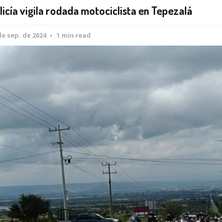
licía vigila rodada motociclista en Tepezalá
de sep. de 2024
1 min read