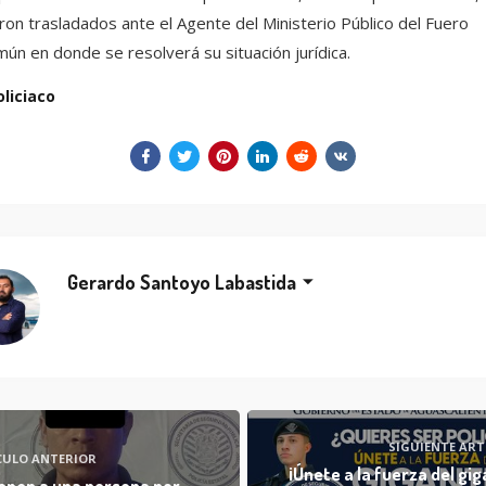
ron trasladados ante el Agente del Ministerio Público del Fuero
ún en donde se resolverá su situación jurídica.
oliciaco
Gerardo Santoyo Labastida
SIGUIENTE ART
CULO ANTERIOR
¡Únete a la fuerza del gig
enen a una persona por