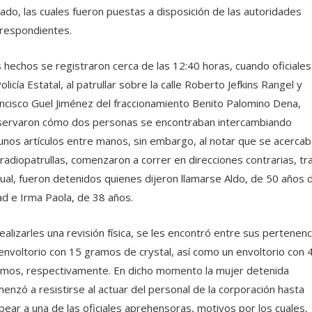
ado, las cuales fueron puestas a disposición de las autoridades
respondientes.
 hechos se registraron cerca de las 12:40 horas, cuando oficiales
Policía Estatal, al patrullar sobre la calle Roberto Jefkins Rangel y
ncisco Guel Jiménez del fraccionamiento Benito Palomino Dena,
ervaron cómo dos personas se encontraban intercambiando
unos artículos entre manos, sin embargo, al notar que se acerca
 radiopatrullas, comenzaron a correr en direcciones contrarias, tr
cual, fueron detenidos quienes dijeron llamarse Aldo, de 50 años 
d e Irma Paola, de 38 años.
realizarles una revisión física, se les encontró entre sus pertenenc
envoltorio con 15 gramos de crystal, así como un envoltorio con 
mos, respectivamente. En dicho momento la mujer detenida
enzó a resistirse al actuar del personal de la corporación hasta
pear a una de las oficiales aprehensoras, motivos por los cuales,