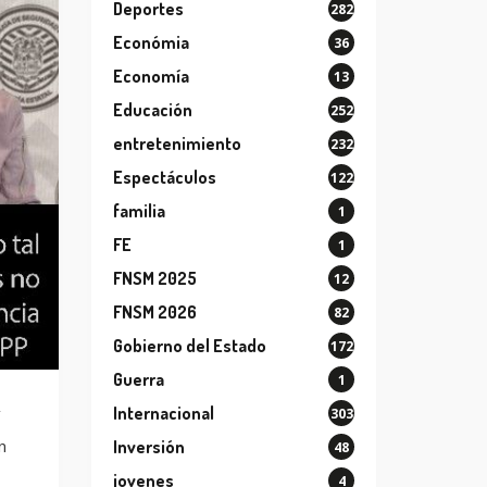
Deportes
282
Económia
36
Economía
13
Educación
252
entretenimiento
232
Espectáculos
122
familia
1
FE
1
FNSM 2025
12
FNSM 2026
82
Gobierno del Estado
172
Guerra
1
Internacional
303
n
Inversión
48
jovenes
4