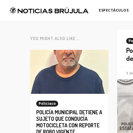
ESPECTÁCULOS
YOU MIGHT ALSO LIKE...
Po
Po
de
1 d
Policiaco
POLICÍA MUNICIPAL DETIENE A
SUJETO QUE CONDUCÍA
MOTOCICLETA CON REPORTE
DE ROBO VIGENTE