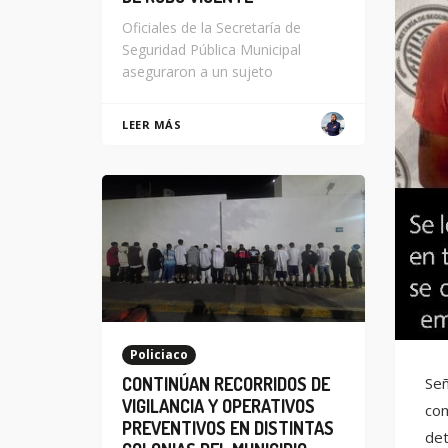
Oficiales de la Secretaría de
Seguridad Pública Municipal
aseguraron a un sujeto
LEER MÁS
Policiaco
Señ
CONTINÚAN RECORRIDOS DE
VIGILANCIA Y OPERATIVOS
com
PREVENTIVOS EN DISTINTAS
det