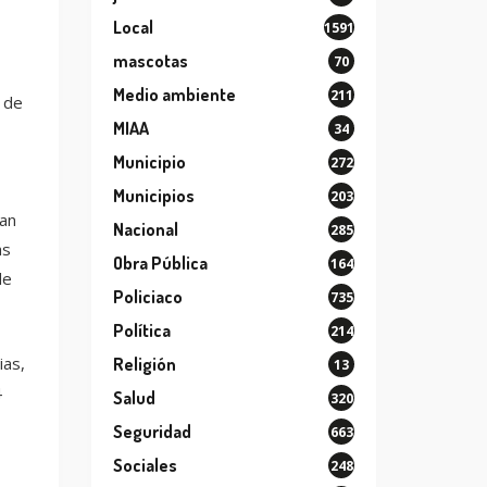
Local
1591
mascotas
70
Medio ambiente
211
 de
MIAA
34
Municipio
272
Municipios
203
ban
Nacional
285
as
Obra Pública
164
de
Policiaco
735
Política
214
ias,
Religión
13
4
Salud
320
Seguridad
663
Sociales
248