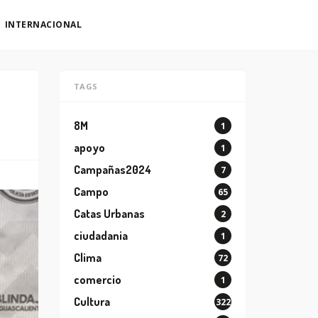
INTERNACIONAL
TAGS
8M
1
apoyo
1
Campañas2024
7
Campo
65
Catas Urbanas
2
ciudadania
1
Clima
72
comercio
1
Cultura
322