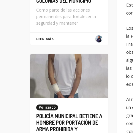
COLONIAS DEL MUNICIPIO
Est
Como parte de las acciones
cor
permanentes para fortalecer la
seguridad y mantener
Los
la 
LEER MÁS
Fra
obs
alg
las
lo 
eda
Al 
un 
Policiaco
gra
POLICÍA MUNICIPAL DETIENE A
HOMBRE POR PORTACIÓN DE
com
ARMA PROHIBIDA Y
gol