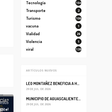
Tecnología
104
Transporte
2
Turismo
106
vacuna
1
Vialidad
26
Violencia
1
viral
139
ARTÍCULOS NUEVOS
LEO MONTAÑEZ BENEFICIA A HABITANTES DEL BARRIO DE LA SALUD CON MEJORA DEL ALCANTARILLADO SANITARIO
29 DE JUL. DE 2026
MUNICIPIO DE AGUASCALIENTES REABRE CIRCULACIÓN VEHICULAR EN LA CALLE JOSEFA ORTIZ DE DOMÍNGUEZ
ÍCULO
29 DE JUL. DE 2026
ante!