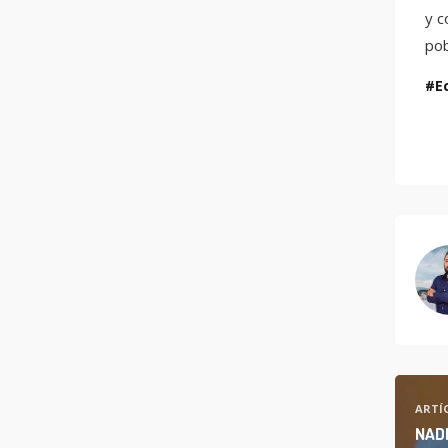
y c
pob
E
ARTÍ
NADI