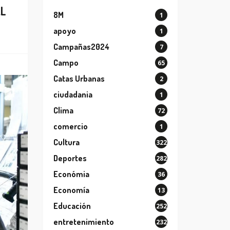
AL
8M
1
apoyo
1
Campañas2024
7
Campo
65
Catas Urbanas
2
ciudadania
1
Clima
72
comercio
1
Cultura
322
Deportes
282
Económia
36
Economía
13
Educación
252
entretenimiento
232