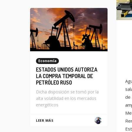
Economía
ESTADOS UNIDOS AUTORIZA
LA COMPRA TEMPORAL DE
Agu
PETRÓLEO RUSO
sal
Dicha disposición se tomó por la
de 
alta volatilidad en los mercados
amp
energéticos
Med
Rem
LEER MÁS
Est