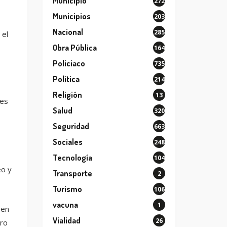
Municipio
272
Municipios
203
Nacional
285
 el
Obra Pública
164
Policiaco
735
Política
214
Religión
13
des
Salud
320
Seguridad
663
Sociales
248
Tecnología
104
eo y
Transporte
2
Turismo
106
vacuna
1
 en
Vialidad
26
aro