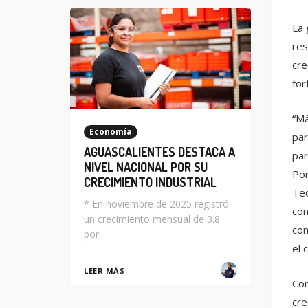
La 
res
cre
for
“Má
Economía
par
AGUASCALIENTES DESTACA A
par
NIVEL NACIONAL POR SU
Por
CRECIMIENTO INDUSTRIAL
Tec
* En noviembre de 2025 registró
con
un crecimiento mensual de 3.8
com
por
el 
LEER MÁS
Con
cre