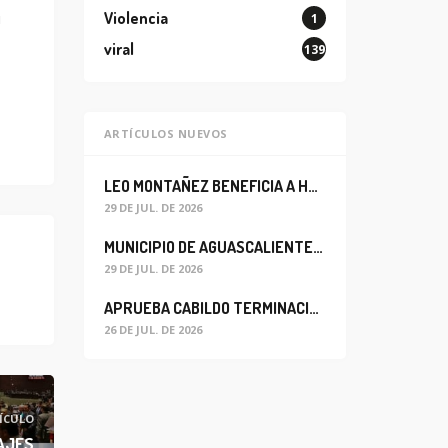
u
Violencia
1
viral
139
ARTÍCULOS NUEVOS
LEO MONTAÑEZ BENEFICIA A HABITANTES DEL BARRIO DE LA SALUD CON MEJORA DEL ALCANTARILLADO SANITARIO
29 DE JUL. DE 2026
MUNICIPIO DE AGUASCALIENTES REABRE CIRCULACIÓN VEHICULAR EN LA CALLE JOSEFA ORTIZ DE DOMÍNGUEZ
29 DE JUL. DE 2026
APRUEBA CABILDO TERMINACIÓN ANTICIPADA DEL CONTRATO PARA EL PROYECTO DE MODERNIZACIÓN DEL SISTEMA DE ALUMBRADO
26 DE JUL. DE 2026
ÍCULO
AJES