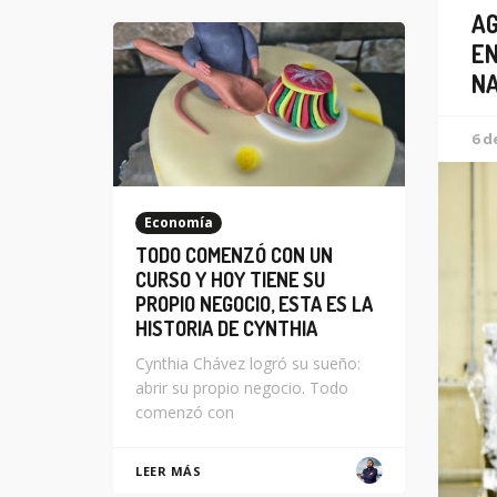
AG
EN
NA
6 d
Economía
TODO COMENZÓ CON UN
CURSO Y HOY TIENE SU
PROPIO NEGOCIO, ESTA ES LA
HISTORIA DE CYNTHIA
Cynthia Chávez logró su sueño:
abrir su propio negocio. Todo
comenzó con
LEER MÁS