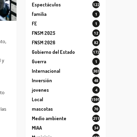
Espectáculos
122
familia
1
FE
1
FNSM 2025
12
nto,
FNSM 2026
82
Gobierno del Estado
172
 y
Guerra
1
Internacional
303
Inversión
48
jovenes
4
nto
Local
1591
las
mascotas
70
Medio ambiente
211
MIAA
34