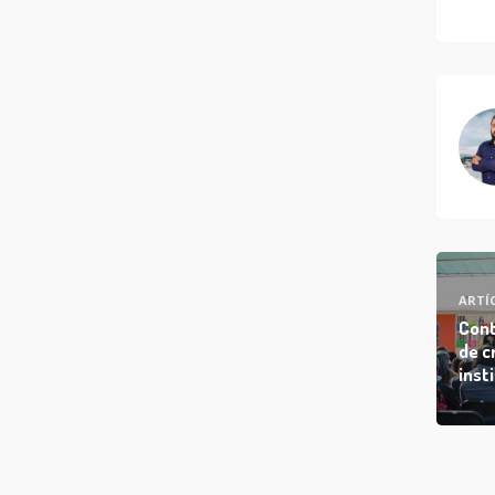
ARTÍ
Cont
de c
inst