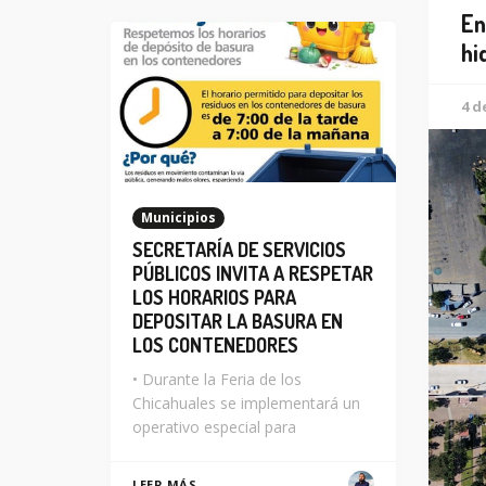
En
hi
4 d
Municipios
SECRETARÍA DE SERVICIOS
PÚBLICOS INVITA A RESPETAR
LOS HORARIOS PARA
DEPOSITAR LA BASURA EN
LOS CONTENEDORES
• Durante la Feria de los
Chicahuales se implementará un
operativo especial para
LEER MÁS