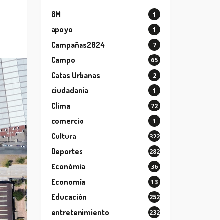
8M
1
apoyo
1
Campañas2024
7
Campo
65
Catas Urbanas
2
ciudadania
1
Clima
72
comercio
1
Cultura
322
Deportes
282
Económia
36
Economía
13
Educación
252
entretenimiento
232