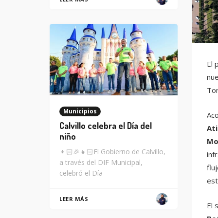
El 
nue
Tor
Municipios
Aco
Calvillo celebra el Día del
Ati
niño
Mo
👦🏻🎉👧🏻El Gobierno de Calvillo,
inf
a través del DIF Municipal,
flu
celebró el Día
est
LEER MÁS
El 