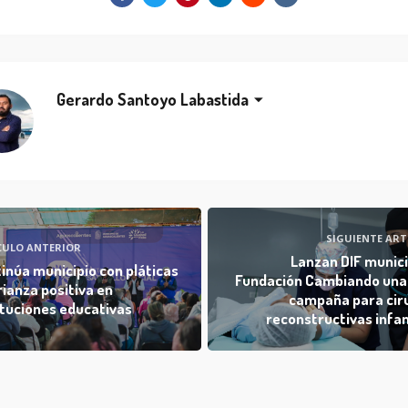
Gerardo Santoyo Labastida
SIGUIENTE ART
CULO ANTERIOR
Lanzan DIF munici
inúa municipio con pláticas
Fundación Cambiando una
rianza positiva en
campaña para cir
ituciones educativas
reconstructivas infan