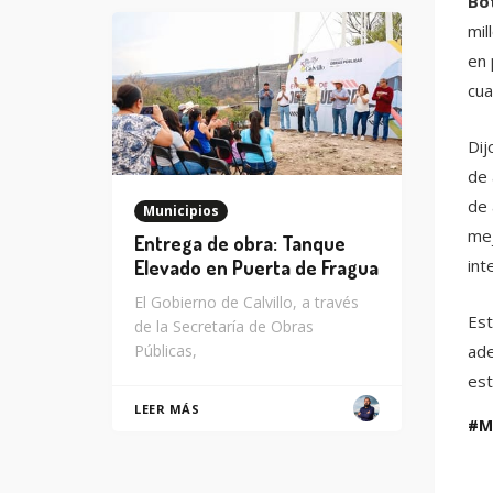
Bot
mil
en 
cua
Dij
de 
de 
Municipios
mej
Entrega de obra: Tanque
int
Elevado en Puerta de Fragua
El Gobierno de Calvillo, a través
Est
de la Secretaría de Obras
ade
Públicas,
est
LEER MÁS
M