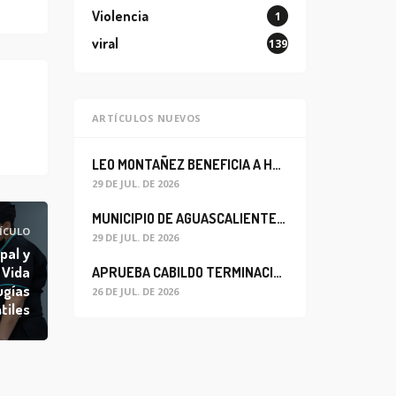
Violencia
1
viral
139
ARTÍCULOS NUEVOS
LEO MONTAÑEZ BENEFICIA A HABITANTES DEL BARRIO DE LA SALUD CON MEJORA DEL ALCANTARILLADO SANITARIO
29 DE JUL. DE 2026
MUNICIPIO DE AGUASCALIENTES REABRE CIRCULACIÓN VEHICULAR EN LA CALLE JOSEFA ORTIZ DE DOMÍNGUEZ
ÍCULO
29 DE JUL. DE 2026
pal y
 Vida
APRUEBA CABILDO TERMINACIÓN ANTICIPADA DEL CONTRATO PARA EL PROYECTO DE MODERNIZACIÓN DEL SISTEMA DE ALUMBRADO
ugías
26 DE JUL. DE 2026
tiles