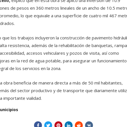
ello,
explicó que en esta obra se aplicó una inversión de 10.9
lones de pesos en 360 metros lineales de un ancho de 10.5 metr
promedio, lo que equivale a una superficie de cuatro mil 467 met
drados.
o que los trabajos incluyeron la construcción de pavimento hidrául
alta resistencia, además de la rehabilitación de banquetas, ramp
accesibilidad, accesos vehiculares y pozos de visita, así como
oras en la red de agua potable, para asegurar un funcionamiento
egral de los servicios en la zona.
a obra beneficia de manera directa a más de 50 mil habitantes,
más del sector productivo y de transporte que diariamente utili
a importante vialidad.
unicipios