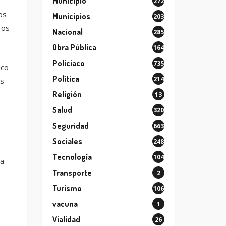
Municipio
272
os
Municipios
203
ros
Nacional
285
Obra Pública
164
Policiaco
735
ico
Política
214
as
Religión
13
Salud
320
Seguridad
663
Sociales
248
Tecnología
104
za
Transporte
2
Turismo
106
vacuna
1
Vialidad
26