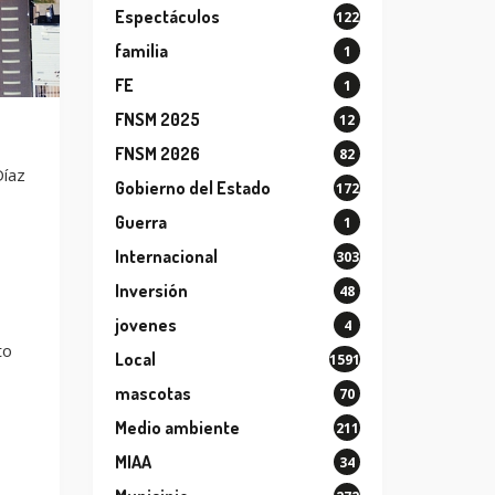
Espectáculos
122
familia
1
FE
1
FNSM 2025
12
FNSM 2026
82
Díaz
Gobierno del Estado
172
Guerra
1
Internacional
303
Inversión
48
jovenes
4
to
Local
1591
mascotas
70
Medio ambiente
211
MIAA
34