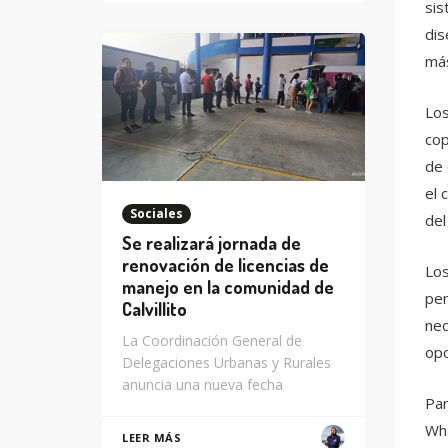
sis
dis
má
Los
cop
de 
el 
Sociales
del
Se realizará jornada de
renovación de licencias de
Los
manejo en la comunidad de
per
Calvillito
nec
La Coordinación General de
opo
Delegaciones Urbanas y Rurales
anuncia una nueva fecha
Par
Wha
LEER MÁS