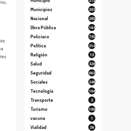
Municipio
272
smo,
Municipios
203
Nacional
285
Obra Pública
164
r
Policiaco
735
nte
Política
214
ea
Religión
13
eles
Salud
320
Seguridad
663
Sociales
248
Tecnología
104
Transporte
2
Turismo
106
vacuna
1
Vialidad
26