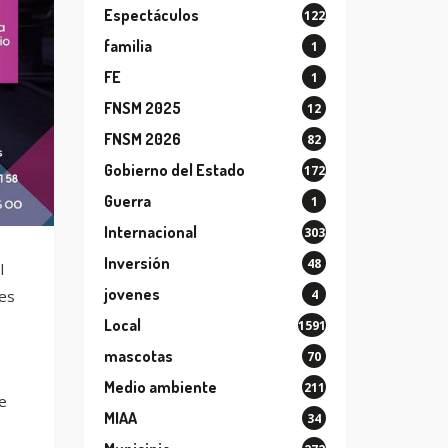
Espectáculos
122
familia
1
FE
1
FNSM 2025
12
FNSM 2026
82
Gobierno del Estado
172
Guerra
1
Internacional
303
Inversión
48
l
jovenes
4
tes
Local
1591
mascotas
70
Medio ambiente
211
e
MIAA
34