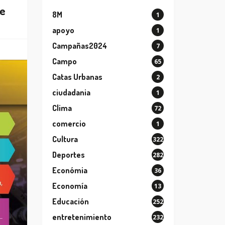
de
8M
1
apoyo
1
Campañas2024
7
Campo
65
Catas Urbanas
2
ciudadania
1
Clima
72
comercio
1
Cultura
322
Deportes
282
Económia
36
Economía
13
Educación
252
entretenimiento
232