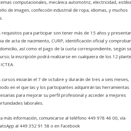
temas computacionales, mecánica automotriz, electricidad, estili
eño de imagen, confección industrial de ropa, idiomas, y muchos
s.
 requisitos para participar son tener más de 15 años y presenta
ia de acta de nacimiento, CURP, identificación oficial y comproba
domicilio, así como el pago de la cuota correspondiente, según s
curso; la inscripción podrá realizarse en cualquiera de los 12 plant
 ICTEA.
 cursos iniciarán el 7 de octubre y durarán de tres a seis meses,
iodo en el que las y los participantes adquirirán las herramientas
esarias para mejorar su perfil profesional y acceder a mejores
rtunidades laborales.
a más información, comunicarse al teléfono 449 978 46 00, vía
tsApp al 449 352 91 58 o en Facebook