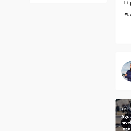
ht
L
ARTÍ
Agua
nive
lega