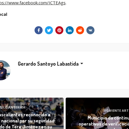
tps://www.facebook.com/ICTEAgs
.
ocal
Gerardo Santoyo Labastida
CULO ANTERIOR
SIGUIENTE ART
scalientes reconocido a
Municipio da contin
l nacional por su seguridad:
operativos de verificaci
do de Tere Jiménez en su