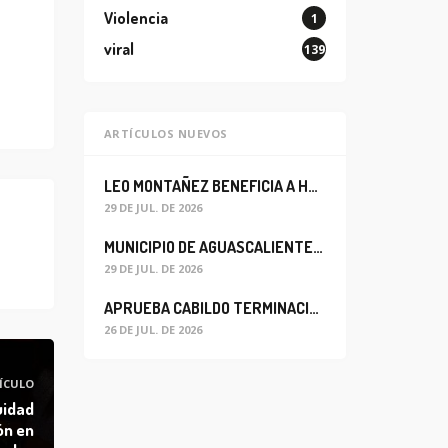
Violencia
1
viral
139
ARTÍCULOS NUEVOS
LEO MONTAÑEZ BENEFICIA A HABITANTES DEL BARRIO DE LA SALUD CON MEJORA DEL ALCANTARILLADO SANITARIO
29 DE JUL. DE 2026
MUNICIPIO DE AGUASCALIENTES REABRE CIRCULACIÓN VEHICULAR EN LA CALLE JOSEFA ORTIZ DE DOMÍNGUEZ
29 DE JUL. DE 2026
APRUEBA CABILDO TERMINACIÓN ANTICIPADA DEL CONTRATO PARA EL PROYECTO DE MODERNIZACIÓN DEL SISTEMA DE ALUMBRADO
26 DE JUL. DE 2026
ÍCULO
uidad
ón en