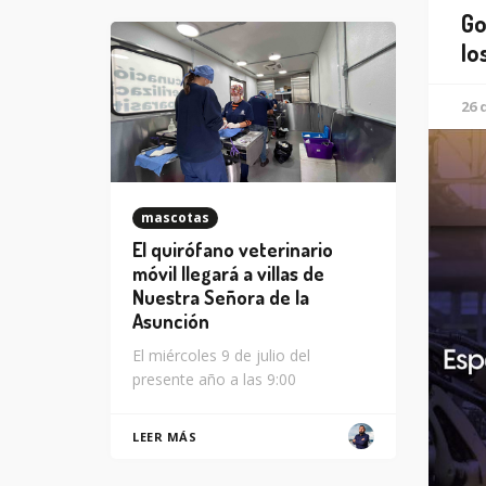
Go
lo
26 
mascotas
El quirófano veterinario
móvil llegará a villas de
Nuestra Señora de la
Asunción
El miércoles 9 de julio del
presente año a las 9:00
LEER MÁS