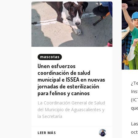
mascotas
Unen esfuerzos
coordinación de salud
municipal e ISSEA en nuevas
¿Te
jornadas de esterilización
Ins
para felinos y caninos
(IC
La Coordinación General de Salud
que
del Municipio de Aguascalientes y
la Secretaría
Las
oct
LEER MÁS