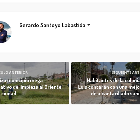
Gerardo Santoyo Labastida
CULO ANTERIOR
SIGUIENTE ART
iza municipio mega
Habitantes de la coloni
ativo de limpieza al Oriente
Luis contarán con una mejo
a ciudad
de alcantarillado sani