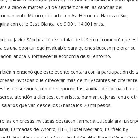
vará a cabo el martes 24 de septiembre en las canchas del
ccionamiento México, ubicadas en Av. Héroe de Nacozari Sur,
uina con calle Casa Blanca, de 9:00 a 14:00 horas.
ncisco Javier Sánchez López, titular de la Setum, comentó que es
ia es una oportunidad invaluable para quienes buscan mejorar su
uación laboral y fortalecer la economía de su entorno.
bién mencionó que este evento contará con la participación de 
resas invitadas que ofrecerán más de mil vacantes en diferente
stos de servicios, como recepcionistas, auxiliar de cocina, chofer
eros, atención a clientes, camaristas, barman, cajeras, entre otr
 salarios que van desde los 5 hasta los 20 mil pesos.
re las empresas invitadas destacan Farmacia Guadalajara, Liverp
iana, Farmacias del Ahorro, HEB, Hotel Medrano, Fairfield by
riott, Hotel Hacienda La Noria, Hotel Quality, Puente Viejo, Oxxo