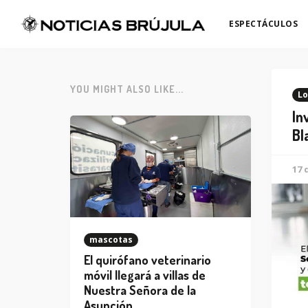
ESPECTÁCULOS
YOU MIGHT ALSO LIKE...
Lo
In
Bl
17 
mascotas
El quirófano veterinario
móvil llegará a villas de
Nuestra Señora de la
Asunción