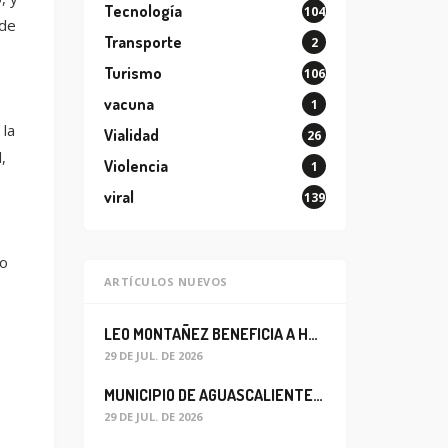
Tecnología
104
 de
Transporte
2
Turismo
106
vacuna
1
 la
Vialidad
26
,
Violencia
1
viral
139
io
ARTÍCULOS NUEVOS
LEO MONTAÑEZ BENEFICIA A HABITANTES DEL BARRIO DE LA SALUD CON MEJORA DEL ALCANTARILLADO SANITARIO
29 DE JUL. DE 2026
MUNICIPIO DE AGUASCALIENTES REABRE CIRCULACIÓN VEHICULAR EN LA CALLE JOSEFA ORTIZ DE DOMÍNGUEZ
29 DE JUL. DE 2026