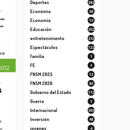
Deportes
282
Económia
36
Economía
13
Educación
252
entretenimiento
232
Espectáculos
122
familia
1
FE
1
FNSM 2025
12
FNSM 2026
82
Gobierno del Estado
172
Guerra
1
Internacional
303
Inversión
48
a
jovenes
4
se