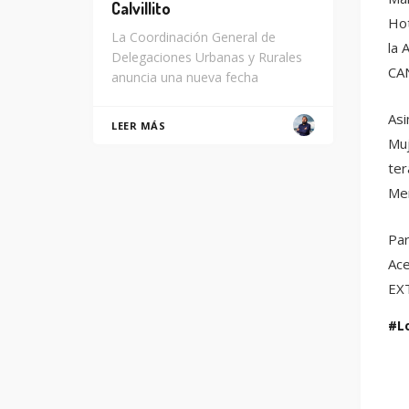
Calvillito
Hot
La Coordinación General de
la 
Delegaciones Urbanas y Rurales
CA
anuncia una nueva fecha
Asi
LEER MÁS
Muj
ter
Men
Par
Ace
EXT
L