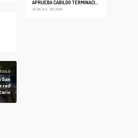
APRUEBA CABILDO TERMINACIÓN ANTICIPADA DEL CONTRATO PARA EL PROYECTO DE MODERNIZACIÓN DEL SISTEMA DE ALUMBRADO
26 DE JUL. DE 2026
ÍCULO
a San
r red
tario