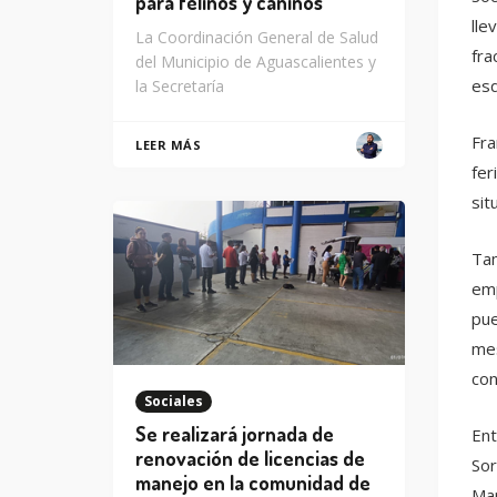
para felinos y caninos
lle
La Coordinación General de Salud
fra
del Municipio de Aguascalientes y
esq
la Secretaría
Fra
LEER MÁS
fer
sit
Tam
emp
pue
mes
con
Sociales
Se realizará jornada de
Ent
renovación de licencias de
Sor
manejo en la comunidad de
Mar