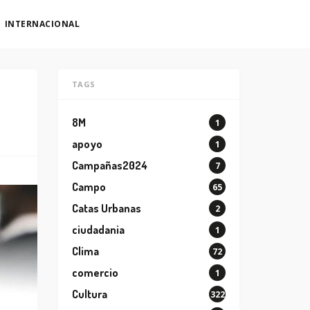
INTERNACIONAL
TAGS
8M
1
apoyo
1
Campañas2024
7
Campo
65
Catas Urbanas
2
ciudadania
1
Clima
72
comercio
1
Cultura
322