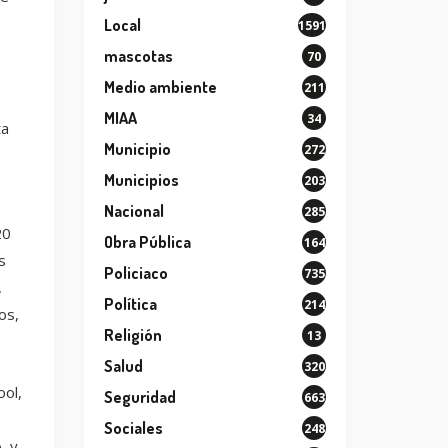
Local
1591
mascotas
70
Medio ambiente
211
MIAA
34
ta
Municipio
272
Municipios
203
Nacional
285
20
Obra Pública
164
s
Policiaco
735
,
Política
214
os,
Religión
13
Salud
320
ool,
Seguridad
663
Sociales
248
, y