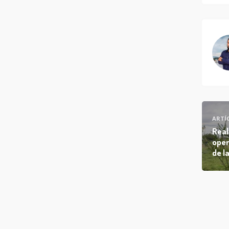
ARTÍ
Real
oper
de l