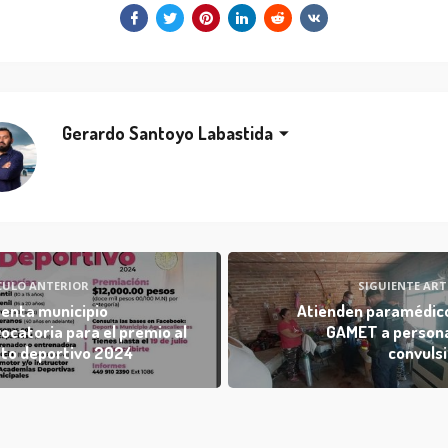
Gerardo Santoyo Labastida
CULO ANTERIOR
SIGUIENTE ART
enta municipio
Atienden paramédic
ocatoria para el premio al
GAMET a person
to deportivo 2024
convuls