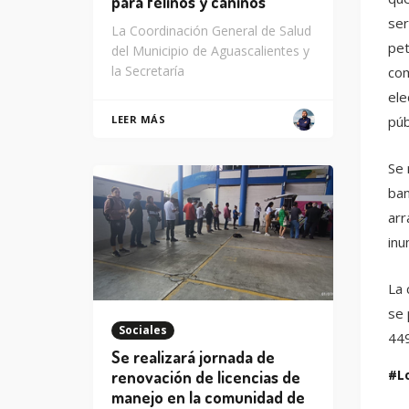
para felinos y caninos
ser
La Coordinación General de Salud
pet
del Municipio de Aguascalientes y
la Secretaría
com
ele
púb
LEER MÁS
Se 
ban
arr
inu
La 
se 
Sociales
449
Se realizará jornada de
L
renovación de licencias de
manejo en la comunidad de