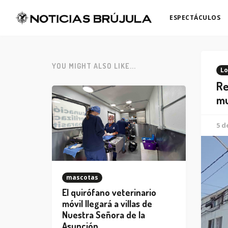
ESPECTÁCULOS
YOU MIGHT ALSO LIKE...
Lo
Re
mu
5 d
mascotas
El quirófano veterinario
móvil llegará a villas de
Nuestra Señora de la
Asunción