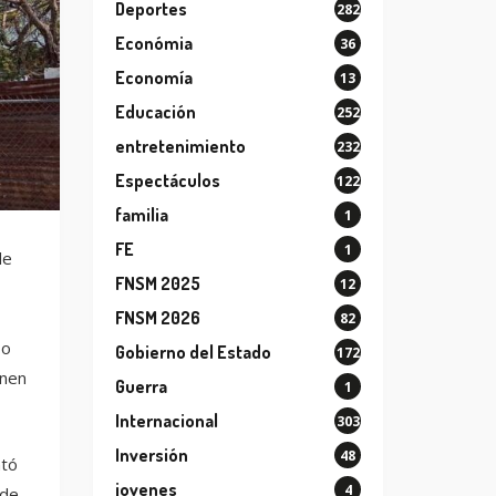
Deportes
282
Económia
36
Economía
13
Educación
252
entretenimiento
232
Espectáculos
122
familia
1
FE
1
de
FNSM 2025
12
FNSM 2026
82
 o
Gobierno del Estado
172
onen
Guerra
1
Internacional
303
Inversión
48
ntó
jovenes
4
 de