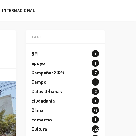
INTERNACIONAL
TAGS
8M
1
apoyo
1
Campañas2024
7
Campo
65
Catas Urbanas
2
ciudadania
1
Clima
72
comercio
1
Cultura
322