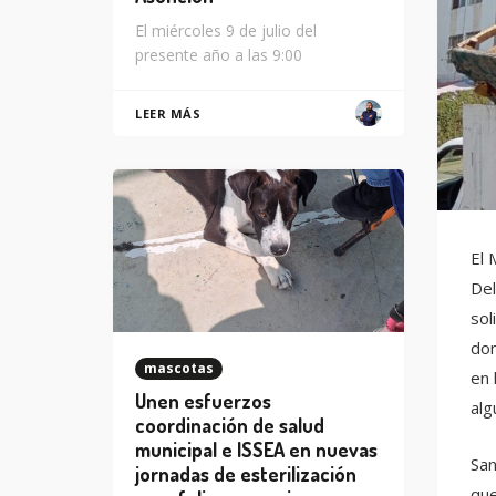
El miércoles 9 de julio del
presente año a las 9:00
LEER MÁS
El 
Del
sol
dom
mascotas
en 
Unen esfuerzos
alg
coordinación de salud
municipal e ISSEA en nuevas
San
jornadas de esterilización
que