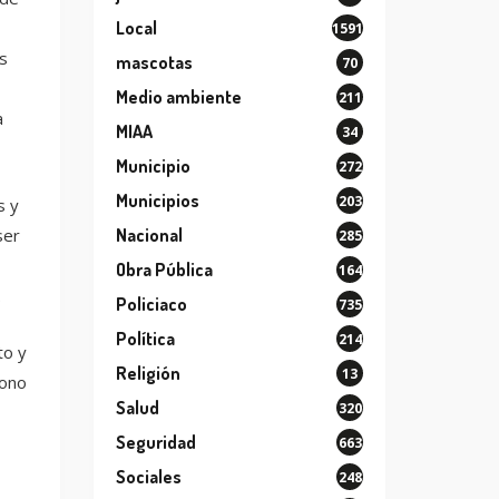
Local
1591
s
mascotas
70
Medio ambiente
211
a
MIAA
34
Municipio
272
Municipios
203
s y
ser
Nacional
285
Obra Pública
164
.
Policiaco
735
Política
214
to y
Religión
13
fono
Salud
320
Seguridad
663
Sociales
248