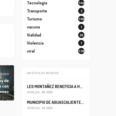
Tecnología
104
Transporte
2
Turismo
106
vacuna
1
Vialidad
26
Violencia
1
viral
139
ARTÍCULOS NUEVOS
ÍCULO
os de
a con
LEO MONTAÑEZ BENEFICIA A HABITANTES DEL BARRIO DE LA SALUD CON MEJORA DEL ALCANTARILLADO SANITARIO
iones
29 DE JUL. DE 2026
MUNICIPIO DE AGUASCALIENTES REABRE CIRCULACIÓN VEHICULAR EN LA CALLE JOSEFA ORTIZ DE DOMÍNGUEZ
29 DE JUL. DE 2026